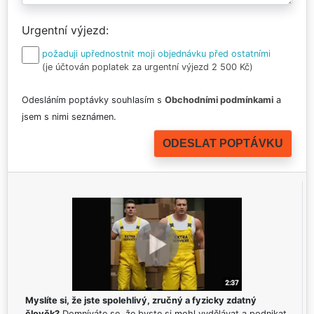
Urgentní výjezd
požaduji upřednostnit moji objednávku před ostatními
(je účtován poplatek za urgentní výjezd 2 500 Kč)
Odesláním poptávky souhlasím s
Obchodními podmínkami
a
jsem s nimi seznámen.
Myslíte si, že jste spolehlivý, zručný a fyzicky zdatný
člověk?
Domníváte se, že byste si mohl vydělávat a podnikat