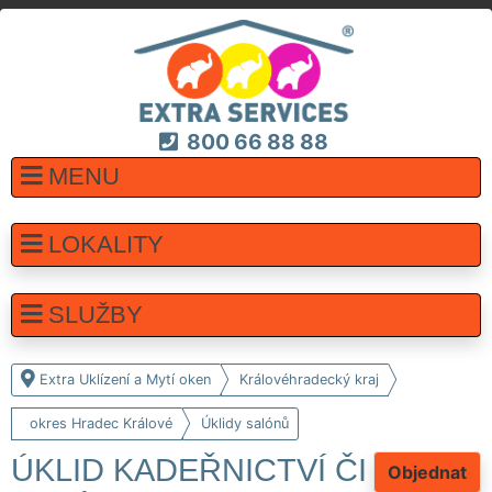
800 66 88 88
MENU
LOKALITY
SLUŽBY
Extra Uklízení a Mytí oken
Královéhradecký kraj
okres Hradec Králové
Úklidy salónů
ÚKLID KADEŘNICTVÍ ČI
Objednat