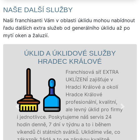
NAŠE DALŠÍ SLUŽBY
Naši franchisanti Vám v oblasti úklidu mohou nabídnout
řadu dalších extra služeb od generálního úklidu až po
mytí oken a žaluzií.
ID A ÚKLIDOVÉ SLUŽBY
ÚKLIDO
HRADEC KRÁLOVÉ
H
Franchisová síť EXTRA
UKLÍZENÍ zajišťuje v
Hradci Králové a okolí
Hradce Králové
profesionální, kvalitní,
ale levný úklid pro firmy
livce. Poskytujeme náš servis 24
nabízíme p
nně, 7 dní v týdnu a to i během
státní podn
či státních svátků. Uklidíme vše, co
Královéhrad
k žádá a to se zárukou kvalitně