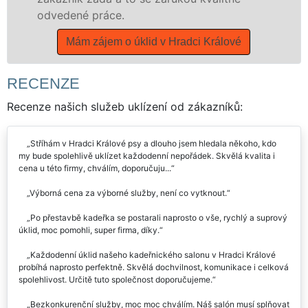
Mám zá
é práce.
m zájem o úklid v Hradci Králové
RECENZE
Recenze našich služeb uklízení od zákazníků:
Stříhám v Hradci Králové psy a dlouho jsem hledala někoho, kdo
my bude spolehlivě uklízet každodenní nepořádek. Skvělá kvalita i
cena u této firmy, chválím, doporučuju...
Výborná cena za výborné služby, není co vytknout.
Po přestavbě kadeřka se postarali naprosto o vše, rychlý a suprový
úklid, moc pomohli, super firma, díky.
Každodenní úklid našeho kadeřnického salonu v Hradci Králové
probíhá naprosto perfektně. Skvělá dochvilnost, komunikace i celková
spolehlivost. Určitě tuto společnost doporučujeme.
Bezkonkurenční služby, moc moc chválím. Náš salón musí splňovat