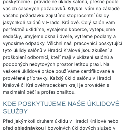
poskytneme i pravidelné úklidy salónů, přesně podle
vašich časových požadavků. Kdykoli vám na základě
vašeho požadavku zajistíme stoprocentní úklidy
jakýchkoli salónů v Hradci Králové. Celý salón vám
perfektně uklidíme, vysajeme koberce, vytepujeme
sedačky, umyjeme okna i dveře, vytřeme podlahy a
vynosíme odpadky. Všichni naši pracovníci poskytující
tyto úklidy salónů v Hradci Králové jsou zkušení a
proškolení odborníci, kteří mají v uklízení salónů a
podobných nebytových prostor letitou praxi. Na
veškeré úklidové práce používáme certifikované a
prověřené přípravky. Každý úklid salónu v Hradci
Králové či Královéhradeckém kraji je prováděn s
maximální péčí a profesionalitou.
KDE POSKYTUJEME NAŠE ÚKLIDOVÉ
SLUŽBY
Před jakýmkoli druhem úklidu v Hradci Králové nebo
před
objednávkou
libovolných úklidových služeb v