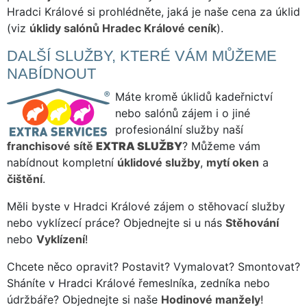
Hradci Králové si prohlédněte, jaká je naše cena za úklid
(viz
úklidy salónů Hradec Králové ceník
).
DALŠÍ SLUŽBY, KTERÉ VÁM MŮŽEME
NABÍDNOUT
Máte kromě úklidů kadeřnictví
nebo salónů zájem i o jiné
profesionální služby naší
franchisové sítě
EXTRA SLUŽBY
? Můžeme vám
nabídnout kompletní
úklidové služby
,
mytí oken
a
čištění
.
Měli byste v Hradci Králové zájem o stěhovací služby
nebo vyklízecí práce? Objednejte si u nás
Stěhování
nebo
Vyklízení
!
Chcete něco opravit? Postavit? Vymalovat? Smontovat?
Sháníte v Hradci Králové řemeslníka, zedníka nebo
údržbáře? Objednejte si naše
Hodinové manžely
!