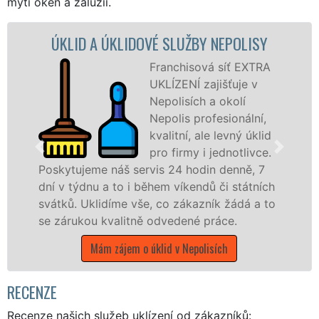
mytí oken a žaluzií.
LIDOVÉ SLUŽBY NEPOLISY
ÚKLIDOVÁ SLUŽB
Franchisová síť EXTRA
UKLÍZENÍ zajišťuje v
Nepolisích a okolí
Nepolis profesionální,
kvalitní, ale levný úklid
pro firmy i jednotlivce.
š servis 24 hodin denně, 7
nabízíme pro všec
o i během víkendů či státních
státní podniky, al
e vše, co zákazník žádá a to
Královéhradeckém k
litně odvedené práce.
Mám zájem o úkl
jem o úklid v Nepolisích
RECENZE
Recenze našich služeb uklízení od zákazníků: