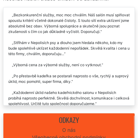
Bezkonkurenční služby, moc moc chválím. Náš salón musí splňovat
spoustu kritérií včetně dokonalé čistoty. S touto sítí extra uklízení jsme
absolutně bez obav. Výborná spolupráce a skutečně jsou poznat
zkušenosti s čím co jak důkladně vyčistit. Doporučuji.
Stříhám v Nepolisích psy a dlouho jsem hledala někoho, kdo my
bude spolehlivě uklízet každodenní nepořádek. Skvělá kvalita i cena u
této firmy, chválím, doporučuju...
Výborná cena za výborné služby, není co vytknout.
Po přestavbě kadeřka se postarali naprosto o vše, rychlý a suprový
úklid, moc pomohli, super firma, díky.
Každodenní úklid našeho kadeřnického salonu v Nepolisích
probíhá naprosto perfektně. Skvělá dochvilnost, komunikace i celková
spolehlivost. Určitě tuto společnost doporučujeme.
ODKAZY
O nás
Všeobecné obchodní podmínky