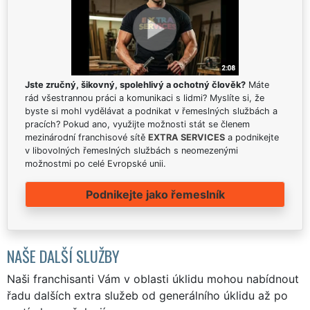
Jste zručný, šikovný, spolehlivý a ochotný člověk?
Máte
rád všestrannou práci a komunikaci s lidmi? Myslíte si, že
byste si mohl vydělávat a podnikat v řemeslných službách a
pracích? Pokud ano, využijte možnosti stát se členem
mezinárodní franchisové sítě
EXTRA SERVICES
a podnikejte
v libovolných řemeslných službách s neomezenými
možnostmi po celé Evropské unii.
Podnikejte jako řemeslník
NAŠE DALŠÍ SLUŽBY
Naši franchisanti Vám v oblasti úklidu mohou nabídnout
řadu dalších extra služeb od generálního úklidu až po