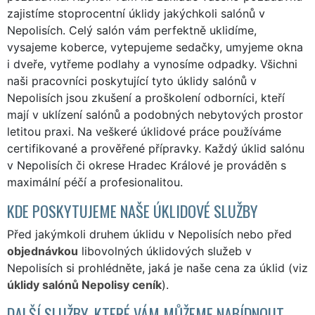
zajistíme stoprocentní úklidy jakýchkoli salónů v
Nepolisích. Celý salón vám perfektně uklidíme,
vysajeme koberce, vytepujeme sedačky, umyjeme okna
i dveře, vytřeme podlahy a vynosíme odpadky. Všichni
naši pracovníci poskytující tyto úklidy salónů v
Nepolisích jsou zkušení a proškolení odborníci, kteří
mají v uklízení salónů a podobných nebytových prostor
letitou praxi. Na veškeré úklidové práce používáme
certifikované a prověřené přípravky. Každý úklid salónu
v Nepolisích či okrese Hradec Králové je prováděn s
maximální péčí a profesionalitou.
KDE POSKYTUJEME NAŠE ÚKLIDOVÉ SLUŽBY
Před jakýmkoli druhem úklidu v Nepolisích nebo před
objednávkou
libovolných úklidových služeb v
Nepolisích si prohlédněte, jaká je naše cena za úklid (viz
úklidy salónů Nepolisy ceník
).
DALŠÍ SLUŽBY, KTERÉ VÁM MŮŽEME NABÍDNOUT