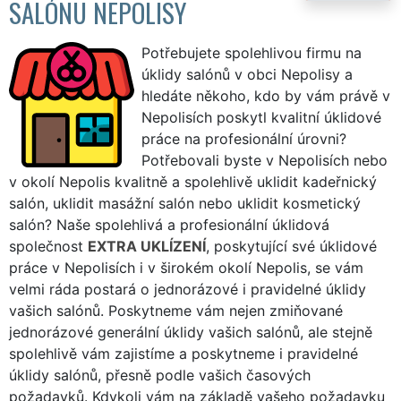
SALÓNU NEPOLISY
Potřebujete spolehlivou firmu na
úklidy salónů v obci Nepolisy a
hledáte někoho, kdo by vám právě v
Nepolisích poskytl kvalitní úklidové
práce na profesionální úrovni?
Potřebovali byste v Nepolisích nebo
v okolí Nepolis kvalitně a spolehlivě uklidit kadeřnický
salón, uklidit masážní salón nebo uklidit kosmetický
salón? Naše spolehlivá a profesionální úklidová
společnost
EXTRA UKLÍZENÍ
, poskytující své úklidové
práce v Nepolisích i v širokém okolí Nepolis, se vám
velmi ráda postará o jednorázové i pravidelné úklidy
vašich salónů. Poskytneme vám nejen zmiňované
jednorázové generální úklidy vašich salónů, ale stejně
spolehlivě vám zajistíme a poskytneme i pravidelné
úklidy salónů, přesně podle vašich časových
požadavků. Kdykoli vám na základě vašeho požadavku