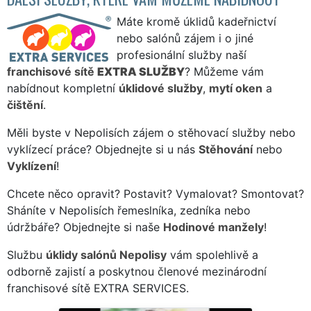
Máte kromě úklidů kadeřnictví
nebo salónů zájem i o jiné
profesionální služby naší
franchisové sítě
EXTRA SLUŽBY
? Můžeme vám
nabídnout kompletní
úklidové služby
,
mytí oken
a
čištění
.
Měli byste v Nepolisích zájem o stěhovací služby nebo
vyklízecí práce? Objednejte si u nás
Stěhování
nebo
Vyklízení
!
Chcete něco opravit? Postavit? Vymalovat? Smontovat?
Sháníte v Nepolisích řemeslníka, zedníka nebo
údržbáře? Objednejte si naše
Hodinové manžely
!
Službu
úklidy salónů Nepolisy
vám spolehlivě a
odborně zajistí a poskytnou členové mezinárodní
franchisové sítě EXTRA SERVICES.