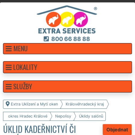
800 66 88 88
MENU
LOKALITY
SLUŽBY
Extra Uklízení a Mytí oken
Královéhradecký kraj
okres Hradec Králové
Nepolisy
Úklidy salónů
ÚKLID KADEŘNICTVÍ ČI
Objednat