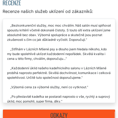
RECENZE
Recenze našich služeb uklízení od zákazníků:
Bezkonkurenční služby, moc moc chválím. Náš salón musí splňovat
spoustu kritérií včetně dokonalé čistoty. S touto sítí extra uklízení jsme
absolutně bez obav. Výborná spolupráce a skutečně jsou poznat
zkušenosti s čím co jak důkladně vyčistit. Doporučuji.
Stříhám v Lázních Mšené psy a dlouho jsem hledala někoho, kdo
my bude spolehlivě uklízet každodenní nepořádek. Skvělá kvalita i
cena u této firmy, chválím, doporučuju...
Každodenní úklid našeho kadeřnického salonu v Lázních Mšené
probíhá naprosto perfektně. Skvělá dochvilnost, komunikace i celková
spolehlivost. Určitě tuto společnost doporučujeme.
Výborná cena za výborné služby, není co vytknout.
Po přestavbě kadeřka se postarali naprosto o vše, rychlý a suprový
úklid, moc pomohli, super firma, díky.
ODKAZY