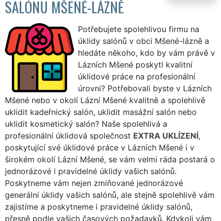
SALÓNU MŠENÉ-LÁZNĚ
Potřebujete spolehlivou firmu na
úklidy salónů v obci Mšené-lázně a
hledáte někoho, kdo by vám právě v
Lázních Mšené poskytl kvalitní
úklidové práce na profesionální
úrovni? Potřebovali byste v Lázních
Mšené nebo v okolí Lázní Mšené kvalitně a spolehlivě
uklidit kadeřnický salón, uklidit masážní salón nebo
uklidit kosmetický salón? Naše spolehlivá a
profesionální úklidová společnost
EXTRA UKLÍZENÍ
,
poskytující své úklidové práce v Lázních Mšené i v
širokém okolí Lázní Mšené, se vám velmi ráda postará o
jednorázové i pravidelné úklidy vašich salónů.
Poskytneme vám nejen zmiňované jednorázové
generální úklidy vašich salónů, ale stejně spolehlivě vám
zajistíme a poskytneme i pravidelné úklidy salónů,
přesně podle vašich časových požadavků. Kdykoli vám