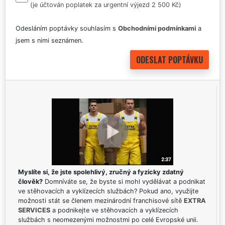
(je účtován poplatek za urgentní výjezd 2 500 Kč)
Odesláním poptávky souhlasím s
Obchodními podmínkami
a
jsem s nimi seznámen.
Myslíte si, že jste spolehlivý, zručný a fyzicky zdatný
člověk?
Domníváte se, že byste si mohl vydělávat a podnikat
ve stěhovacích a vyklízecích službách? Pokud ano, využijte
možnosti stát se členem mezinárodní franchisové sítě
EXTRA
SERVICES
a podnikejte ve stěhovacích a vyklízecích
službách s neomezenými možnostmi po celé Evropské unii.