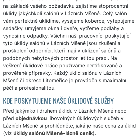
na základě vašeho požadavku zajistíme stoprocentní
úklidy jakýchkoli salónů v Lázních Mšené. Celý salón
vám perfektně uklidíme, vysajeme koberce, vytepujeme
sedačky, umyjeme okna i dveře, vytřeme podlahy a
vynosíme odpadky. Všichni naši pracovníci poskytující
tyto úklidy salónů v Lázních Mšené jsou zkušení a
proškolení odborníci, kteří mají v uklízení salónů a
podobných nebytových prostor letitou praxi. Na
veškeré úklidové práce používáme certifikované a
prověřené přípravky. Každý úklid salónu v Lázních
Mšené či okrese Litoměřice je prováděn s maximální
péčí a profesionalitou.
KDE POSKYTUJEME NAŠE ÚKLIDOVÉ SLUŽBY
Před jakýmkoli druhem úklidu v Lázních Mšené nebo
před
objednávkou
libovolných úklidových služeb v
Lázních Mšené si prohlédněte, jaká je naše cena za úklid
(viz
úklidy salónů Mšené-lázně ceník
).