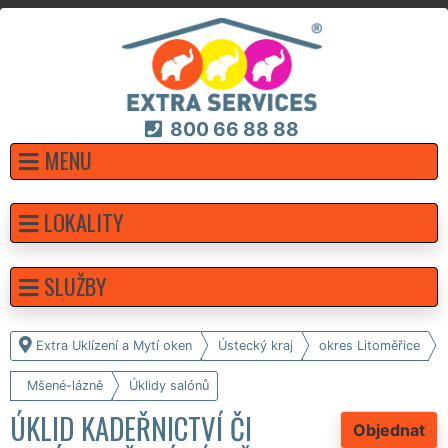
800 66 88 88
MENU
LOKALITY
SLUŽBY
Extra Uklízení a Mytí oken
Ústecký kraj
okres Litoměřice
Mšené-lázně
Úklidy salónů
ÚKLID KADEŘNICTVÍ ČI
Objednat