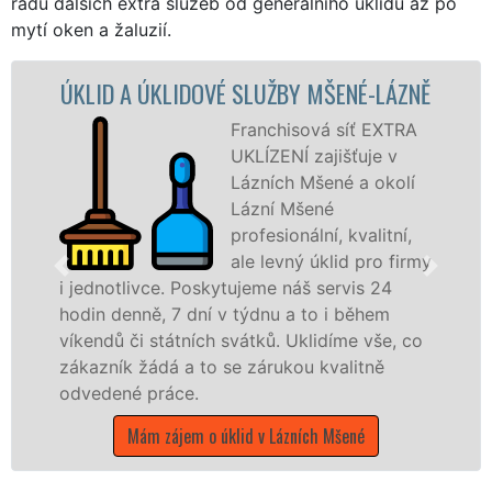
řadu dalších extra služeb od generálního úklidu až po
mytí oken a žaluzií.
A ÚKLIDOVÉ SLUŽBY MŠENÉ-LÁZNĚ
ÚKLIDOV
Franchisová síť EXTRA
UKLÍZENÍ zajišťuje v
Lázních Mšené a okolí
Lázní Mšené
profesionální, kvalitní,
ale levný úklid pro firmy
livce. Poskytujeme náš servis 24
nně, 7 dní v týdnu a to i během
nabízíme p
či státních svátků. Uklidíme vše, co
státní podn
k žádá a to se zárukou kvalitně
Ústeckém kr
é práce.
Mám záje
Mám zájem o úklid v Lázních Mšené