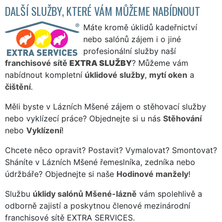
DALŠÍ SLUŽBY, KTERÉ VÁM MŮŽEME NABÍDNOUT
Máte kromě úklidů kadeřnictví
nebo salónů zájem i o jiné
profesionální služby naší
franchisové sítě
EXTRA SLUŽBY
? Můžeme vám
nabídnout kompletní
úklidové služby
,
mytí oken
a
čištění
.
Měli byste v Lázních Mšené zájem o stěhovací služby
nebo vyklízecí práce? Objednejte si u nás
Stěhování
nebo
Vyklízení
!
Chcete něco opravit? Postavit? Vymalovat? Smontovat?
Sháníte v Lázních Mšené řemeslníka, zedníka nebo
údržbáře? Objednejte si naše
Hodinové manžely
!
Službu
úklidy salónů Mšené-lázně
vám spolehlivě a
odborně zajistí a poskytnou členové mezinárodní
franchisové sítě EXTRA SERVICES.