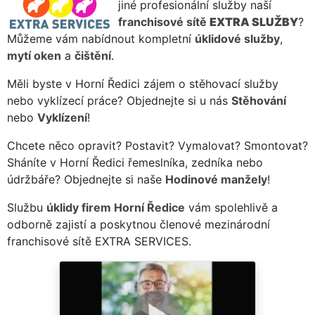
jiné profesionální služby naší
franchisové sítě
EXTRA SLUŽBY
?
Můžeme vám nabídnout kompletní
úklidové služby
,
mytí oken
a
čištění
.
Měli byste v Horní Ředici zájem o stěhovací služby
nebo vyklízecí práce? Objednejte si u nás
Stěhování
nebo
Vyklízení
!
Chcete něco opravit? Postavit? Vymalovat? Smontovat?
Sháníte v Horní Ředici řemeslníka, zedníka nebo
údržbáře? Objednejte si naše
Hodinové manžely
!
Službu
úklidy firem Horní Ředice
vám spolehlivě a
odborně zajistí a poskytnou členové mezinárodní
franchisové sítě EXTRA SERVICES.