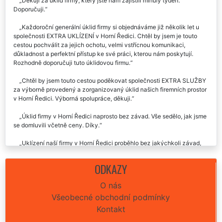
Děkuji za úklid firmy, který jste nám zajistili minulý týden.
Doporučuji.
Každoroční generální úklid firmy si objednáváme již několik let u
společnosti EXTRA UKLÍZENÍ v Horní Ředici. Chtěl by jsem je touto
cestou pochválit za jejich ochotu, velmi vstřícnou komunikaci,
důkladnost a perfektní přístup ke své práci, kterou nám poskytují.
Rozhodně doporučuji tuto úklidovou firmu.
Chtěl by jsem touto cestou poděkovat společnosti EXTRA SLUŽBY
za výborně provedený a zorganizovaný úklid našich firemních prostor
v Horní Ředici. Výborná spolupráce, děkuji.
Úklid firmy v Horní Ředici naprosto bez závad. Vše sedělo, jak jsme
se domluvili včetně ceny. Díky.
Uklízení naší firmy v Horní Ředici proběhlo bez jakýchkoli závad,
cena souhlasila, doba práce souhlasila. Byly nám poskytnuty velmi
profesionální služby. Děkujeme.
ODKAZY
Včera jste nám uklízeli firemní prostory v Horní Ředici. Chtěla by
O nás
jsem moc poděkovat za vaši ochotu a vstřícnost. Společnost extra
Všeobecné obchodní podmínky
uklízení budu skutečně všude doporučovat a rozhodně budu i do
budoucna využívat vaše úklidové služby. Děkuji.
Kontakt