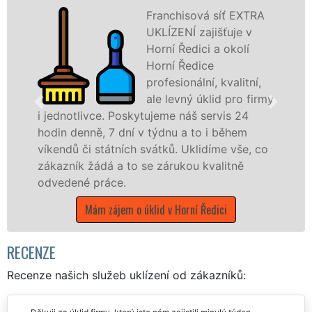
Franchisová síť EXTRA
UKLÍZENÍ zajišťuje v
Horní Ředici a okolí
Horní Ředice
profesionální, kvalitní,
ale levný úklid pro firmy
Poskytujeme náš servis 24
dní v týdnu a to i během
nabízíme pro všec
ních svátků. Uklidíme vše, co
státní podniky, al
 to se zárukou kvalitně
Pardubickém kraji s
.
Mám zájem o úkli
em o úklid v Horní Ředici
RECENZE
Recenze našich služeb uklízení od zákazníků: