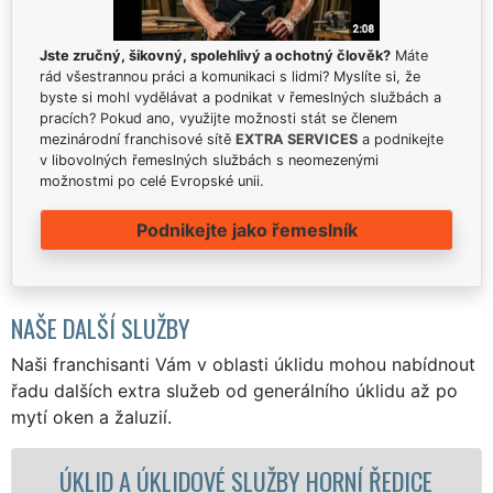
Jste zručný, šikovný, spolehlivý a ochotný člověk?
Máte
rád všestrannou práci a komunikaci s lidmi? Myslíte si, že
byste si mohl vydělávat a podnikat v řemeslných službách a
pracích? Pokud ano, využijte možnosti stát se členem
mezinárodní franchisové sítě
EXTRA SERVICES
a podnikejte
v libovolných řemeslných službách s neomezenými
možnostmi po celé Evropské unii.
Podnikejte jako řemeslník
NAŠE DALŠÍ SLUŽBY
Naši franchisanti Vám v oblasti úklidu mohou nabídnout
řadu dalších extra služeb od generálního úklidu až po
mytí oken a žaluzií.
DOVÉ SLUŽBY HORNÍ ŘEDICE
ÚKLIDOVÁ SLU