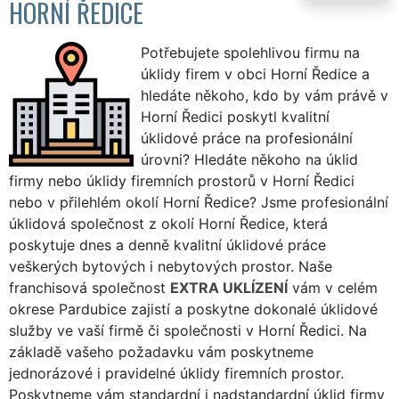
HORNÍ ŘEDICE
Potřebujete spolehlivou firmu na
úklidy firem v obci Horní Ředice a
hledáte někoho, kdo by vám právě v
Horní Ředici poskytl kvalitní
úklidové práce na profesionální
úrovni? Hledáte někoho na úklid
firmy nebo úklidy firemních prostorů v Horní Ředici
nebo v přilehlém okolí Horní Ředice? Jsme profesionální
úklidová společnost z okolí Horní Ředice, která
poskytuje dnes a denně kvalitní úklidové práce
veškerých bytových i nebytových prostor. Naše
franchisová společnost
EXTRA UKLÍZENÍ
vám v celém
okrese Pardubice zajistí a poskytne dokonalé úklidové
služby ve vaší firmě či společnosti v Horní Ředici. Na
základě vašeho požadavku vám poskytneme
jednorázové i pravidelné úklidy firemních prostor.
Poskytneme vám standardní i nadstandardní úklid firmy