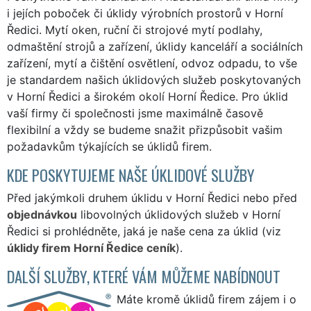
i jejích poboček či úklidy výrobních prostorů v Horní
Ředici. Mytí oken, ruční či strojové mytí podlahy,
odmaštění strojů a zařízení, úklidy kanceláří a sociálních
zařízení, mytí a čištění osvětlení, odvoz odpadu, to vše
je standardem našich úklidových služeb poskytovaných
v Horní Ředici a širokém okolí Horní Ředice. Pro úklid
vaší firmy či společnosti jsme maximálně časově
flexibilní a vždy se budeme snažit přizpůsobit vašim
požadavkům týkajících se úklidů firem.
KDE POSKYTUJEME NAŠE ÚKLIDOVÉ SLUŽBY
Před jakýmkoli druhem úklidu v Horní Ředici nebo před
objednávkou
libovolných úklidových služeb v Horní
Ředici si prohlédněte, jaká je naše cena za úklid (viz
úklidy firem Horní Ředice ceník
).
DALŠÍ SLUŽBY, KTERÉ VÁM MŮŽEME NABÍDNOUT
Máte kromě úklidů firem zájem i o