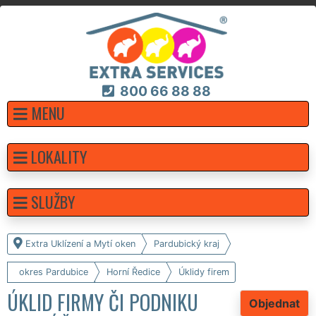
800 66 88 88
MENU
LOKALITY
SLUŽBY
Extra Uklízení a Mytí oken
Pardubický kraj
okres Pardubice
Horní Ředice
Úklidy firem
ÚKLID FIRMY ČI PODNIKU
Objednat