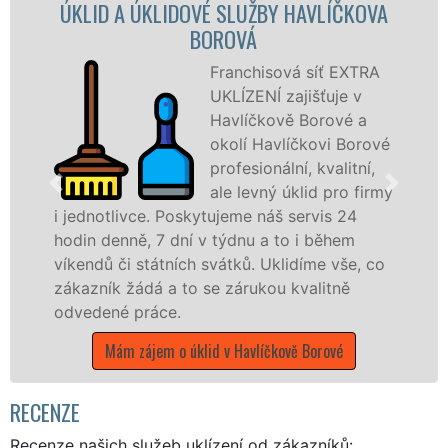
KLIDOVÉ SLUŽBY HAVLÍČKOVA
ÚKLIDOV
BOROVÁ
HAV
Franchisová síť EXTRA
UKLÍZENÍ zajišťuje v
Havlíčkově Borové a
okolí Havlíčkovi Borové
profesionální, kvalitní,
ale levný úklid pro firmy
. Poskytujeme náš servis 24
služby nabízím
 7 dní v týdnu a to i během
společnosti, stá
átních svátků. Uklidíme vše, co
v celém kraji Vy
á a to se zárukou kvalitně
Mám zájem o úkl
áce.
em o úklid v Havlíčkově Borové
RECENZE
Recenze našich služeb uklízení od zákazníků: