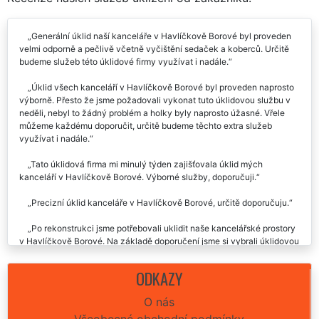
Generální úklid naší kanceláře v Havlíčkově Borové byl proveden
velmi odporně a pečlivě včetně vyčištění sedaček a koberců. Určitě
budeme služeb této úklidové firmy využívat i nadále.
Úklid všech kanceláří v Havlíčkově Borové byl proveden naprosto
výborně. Přesto že jsme požadovali vykonat tuto úklidovou službu v
neděli, nebyl to žádný problém a holky byly naprosto úžasné. Vřele
můžeme každému doporučit, určitě budeme těchto extra služeb
využívat i nadále.
Tato úklidová firma mi minulý týden zajišťovala úklid mých
kanceláří v Havlíčkově Borové. Výborné služby, doporučuji.
Precizní úklid kanceláře v Havlíčkově Borové, určitě doporučuju.
Po rekonstrukci jsme potřebovali uklidit naše kancelářské prostory
v Havlíčkově Borové. Na základě doporučení jsme si vybrali úklidovou
společnost EXTRA SLUŽBY. Jejich přístup k práci byl velmi
profesionální, dodali veškeré přípravky a postarali se i o vyklizení a
ODKAZY
likvidaci odpadu po celé rekonstrukci. Naprosto odborná spolupráce,
není co vytknout. Určitě doporučujeme využívat služeb této úklidové
O nás
firmy.
Všeobecné obchodní podmínky