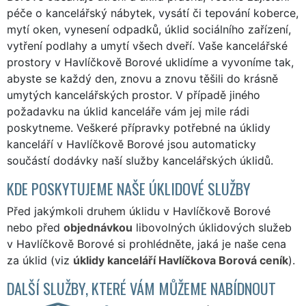
péče o kancelářský nábytek, vysátí či tepování koberce,
mytí oken, vynesení odpadků, úklid sociálního zařízení,
vytření podlahy a umytí všech dveří. Vaše kancelářské
prostory v Havlíčkově Borové uklidíme a vyvoníme tak,
abyste se každý den, znovu a znovu těšili do krásně
umytých kancelářských prostor. V případě jiného
požadavku na úklid kanceláře vám jej mile rádi
poskytneme. Veškeré přípravky potřebné na úklidy
kanceláří v Havlíčkově Borové jsou automaticky
součástí dodávky naší služby kancelářských úklidů.
KDE POSKYTUJEME NAŠE ÚKLIDOVÉ SLUŽBY
Před jakýmkoli druhem úklidu v Havlíčkově Borové
nebo před
objednávkou
libovolných úklidových služeb
v Havlíčkově Borové si prohlédněte, jaká je naše cena
za úklid (viz
úklidy kanceláří Havlíčkova Borová ceník
).
DALŠÍ SLUŽBY, KTERÉ VÁM MŮŽEME NABÍDNOUT