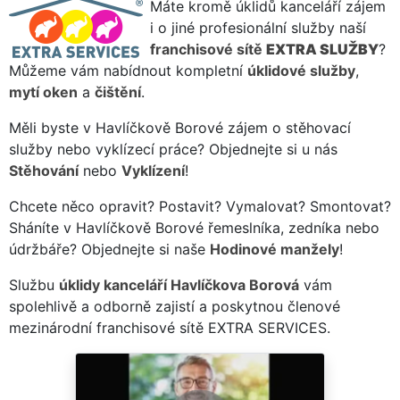
Máte kromě úklidů kanceláří zájem
i o jiné profesionální služby naší
franchisové sítě
EXTRA SLUŽBY
?
Můžeme vám nabídnout kompletní
úklidové služby
,
mytí oken
a
čištění
.
Měli byste v Havlíčkově Borové zájem o stěhovací
služby nebo vyklízecí práce? Objednejte si u nás
Stěhování
nebo
Vyklízení
!
Chcete něco opravit? Postavit? Vymalovat? Smontovat?
Sháníte v Havlíčkově Borové řemeslníka, zedníka nebo
údržbáře? Objednejte si naše
Hodinové manžely
!
Službu
úklidy kanceláří Havlíčkova Borová
vám
spolehlivě a odborně zajistí a poskytnou členové
mezinárodní franchisové sítě EXTRA SERVICES.