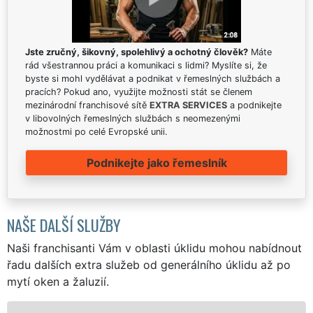
Jste zručný, šikovný, spolehlivý a ochotný člověk?
Máte
rád všestrannou práci a komunikaci s lidmi? Myslíte si, že
byste si mohl vydělávat a podnikat v řemeslných službách a
pracích? Pokud ano, využijte možnosti stát se členem
mezinárodní franchisové sítě
EXTRA SERVICES
a podnikejte
v libovolných řemeslných službách s neomezenými
možnostmi po celé Evropské unii.
Podnikejte jako řemeslník
NAŠE DALŠÍ SLUŽBY
Naši franchisanti Vám v oblasti úklidu mohou nabídnout
řadu dalších extra služeb od generálního úklidu až po
mytí oken a žaluzií.