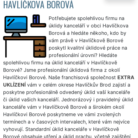
HAVLÍČKOVA BOROVÁ
Potřebujete spolehlivou firmu na
úklidy kanceláří v obci Havlíčkova
Borová a hledáte někoho, kdo by
vám právě v Havlíčkově Borové
poskytl kvalitní úklidové práce na
profesionální úrovni? Hledáte
spolehlivou firmu na úklid kanceláří v Havlíčkově
Borové? Jsme profesionální úklidová firma z okolí
Havlíčkovi Borové. Naše franchisová společnost
EXTRA
UKLÍZENÍ
vám v celém okrese Havlíčkův Brod zajistí a
poskytne profesionálně odvedený úklid vaší kanceláře
či úklid vašich kanceláří. Jednorázový i pravidelný úklid
kanceláře vám v Havlíčkově Borové a širokém okolí
Havlíčkovi Borové poskytneme ve vámi zvolených
termínech a v časových intervalech, které vám nejvíce
vyhovují. Standardní úklid kanceláře v Havlíčkově
Borové obsahuje utření a úklid prachu, včetně zajištění