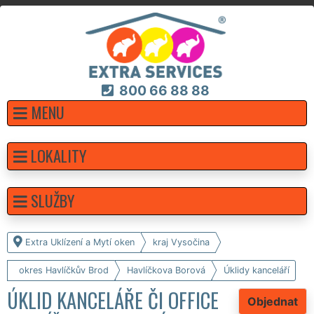
800 66 88 88
MENU
LOKALITY
SLUŽBY
Extra Uklízení a Mytí oken
kraj Vysočina
okres Havlíčkův Brod
Havlíčkova Borová
Úklidy kanceláří
ÚKLID KANCELÁŘE ČI OFFICE
Objednat