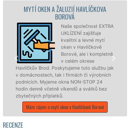
YTÍ OKEN A ŽALUZIÍ HAVLÍČKOVA
MY
BOROVÁ
Naše společnost EXTRA
UKLÍZENÍ zajišťuje
kvalitní a levné mytí
oken v Havlíčkově
Borové, ale i kompletně
v celém okrese
čkův Brod. Poskytujeme tuto službu jak
dřevěná 
ácnostech, tak i firmách či výrobních
kompletn
cích. Myjeme okna NON-STOP 24
okrese H
 denně včetně víkendů a svátků bez
franchis
čných příplatků.
UKLÍZENÍ
státních 
ám zájem o mytí oken v Havlíčkově Borové
Mám 