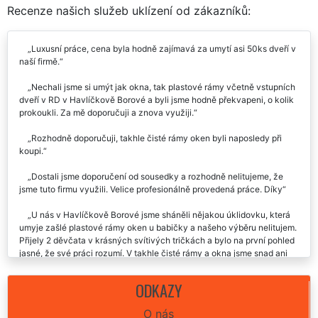
RECENZE
Recenze našich služeb uklízení od zákazníků:
Luxusní práce, cena byla hodně zajímavá za umytí asi 50ks dveří v
naší firmě.
Nechali jsme si umýt jak okna, tak plastové rámy včetně vstupních
dveří v RD v Havlíčkově Borové a byli jsme hodně překvapeni, o kolik
prokoukli. Za mě doporučuji a znova využiji.
Rozhodně doporučuji, takhle čisté rámy oken byli naposledy při
koupi.
Dostali jsme doporučení od sousedky a rozhodně nelitujeme, že
jsme tuto firmu využili. Velice profesionálně provedená práce. Díky
U nás v Havlíčkově Borové jsme sháněli nějakou úklidovku, která
umyje zašlé plastové rámy oken u babičky a našeho výběru nelitujem.
Přijely 2 děvčata v krásných svítivých tričkách a bylo na první pohled
jasné, že své práci rozumí. V takhle čisté rámy a okna jsme snad ani
nedoufali.