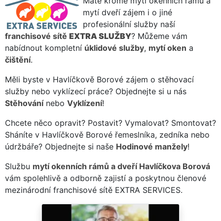
Máte kromě mytí okenních rámů a
mytí dveří zájem i o jiné
profesionální služby naší
franchisové sítě
EXTRA SLUŽBY
? Můžeme vám
nabídnout kompletní
úklidové služby
,
mytí oken
a
čištění
.
Měli byste v Havlíčkově Borové zájem o stěhovací
služby nebo vyklízecí práce? Objednejte si u nás
Stěhování
nebo
Vyklízení
!
Chcete něco opravit? Postavit? Vymalovat? Smontovat?
Sháníte v Havlíčkově Borové řemeslníka, zedníka nebo
údržbáře? Objednejte si naše
Hodinové manžely
!
Službu
mytí okenních rámů a dveří Havlíčkova Borová
vám spolehlivě a odborně zajistí a poskytnou členové
mezinárodní franchisové sítě EXTRA SERVICES.