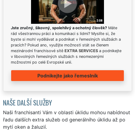
Jste zručný, šikovný, spolehlivý a ochotný člověk?
Máte
rád všestrannou práci a komunikaci s lidmi? Myslíte si, že
byste si mohl vydělávat a podnikat v řemeslných službách a
pracích? Pokud ano, využijte možnosti stát se členem
mezinárodní franchisové sítě
EXTRA SERVICES
a podnikejte
v libovolných řemeslných službách s neomezenými
možnostmi po celé Evropské unii.
Podnikejte jako řemeslník
NAŠE DALŠÍ SLUŽBY
Naši franchisanti Vám v oblasti úklidu mohou nabídnout
řadu dalších extra služeb od generálního úklidu až po
mytí oken a žaluzií.