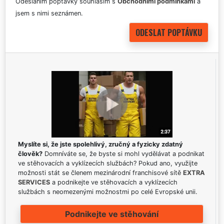
Odesláním poptávky souhlasím s
Obchodními podmínkami
a
jsem s nimi seznámen.
Myslíte si, že jste spolehlivý, zručný a fyzicky zdatný
člověk?
Domníváte se, že byste si mohl vydělávat a podnikat
ve stěhovacích a vyklízecích službách? Pokud ano, využijte
možnosti stát se členem mezinárodní franchisové sítě
EXTRA
SERVICES
a podnikejte ve stěhovacích a vyklízecích
službách s neomezenými možnostmi po celé Evropské unii.
Podnikejte ve stěhování