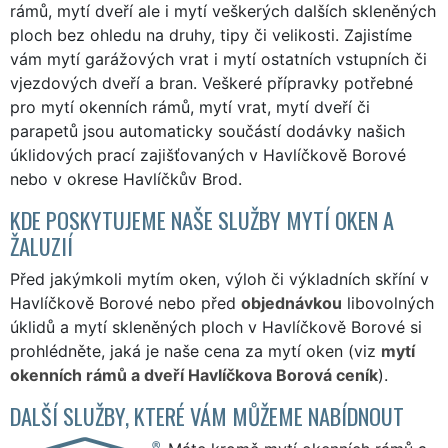
rámů, mytí dveří ale i mytí veškerých dalších skleněných
ploch bez ohledu na druhy, tipy či velikosti. Zajistíme
vám mytí garážových vrat i mytí ostatních vstupních či
vjezdových dveří a bran. Veškeré přípravky potřebné
pro mytí okenních rámů, mytí vrat, mytí dveří či
parapetů jsou automaticky součástí dodávky našich
úklidových prací zajišťovaných v Havlíčkově Borové
nebo v okrese Havlíčkův Brod.
KDE POSKYTUJEME NAŠE SLUŽBY MYTÍ OKEN A
ŽALUZIÍ
Před jakýmkoli mytím oken, výloh či výkladních skříní v
Havlíčkově Borové nebo před
objednávkou
libovolných
úklidů a mytí skleněných ploch v Havlíčkově Borové si
prohlédněte, jaká je naše cena za mytí oken (viz
mytí
okenních rámů a dveří Havlíčkova Borová ceník
).
DALŠÍ SLUŽBY, KTERÉ VÁM MŮŽEME NABÍDNOUT