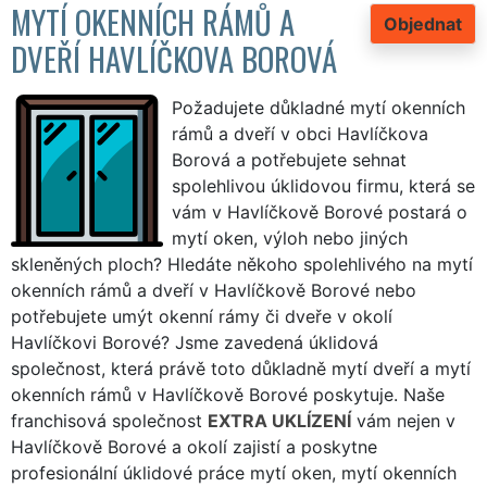
MYTÍ OKENNÍCH RÁMŮ A
Objednat
DVEŘÍ HAVLÍČKOVA BOROVÁ
Požadujete důkladné mytí okenních
rámů a dveří v obci Havlíčkova
Borová a potřebujete sehnat
spolehlivou úklidovou firmu, která se
vám v Havlíčkově Borové postará o
mytí oken, výloh nebo jiných
skleněných ploch? Hledáte někoho spolehlivého na mytí
okenních rámů a dveří v Havlíčkově Borové nebo
potřebujete umýt okenní rámy či dveře v okolí
Havlíčkovi Borové? Jsme zavedená úklidová
společnost, která právě toto důkladně mytí dveří a mytí
okenních rámů v Havlíčkově Borové poskytuje. Naše
franchisová společnost
EXTRA UKLÍZENÍ
vám nejen v
Havlíčkově Borové a okolí zajistí a poskytne
profesionální úklidové práce mytí oken, mytí okenních