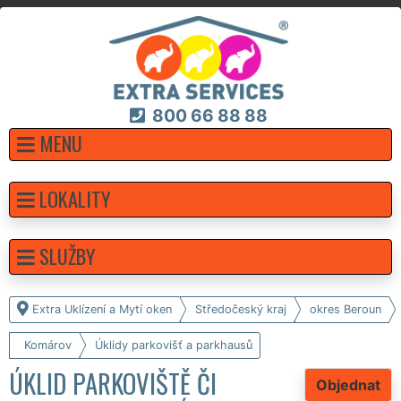
800 66 88 88
MENU
LOKALITY
SLUŽBY
Extra Uklízení a Mytí oken
Středočeský kraj
okres Beroun
Komárov
Úklidy parkovišť a parkhausů
ÚKLID PARKOVIŠTĚ ČI
Objednat