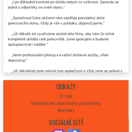
I po důkladné kontrole po úklidu nebylo co vytknout. Opravdu se
jedná o odborníky ve svém oboru.
Společnost Extra uklízení nám zajišťuje pravidelný úklid
parkovacího domu. Vždy je vše v pořádku, doporučujeme.
Již několik let využíváme služeb této firmy, aby nám 2x ročně
kompletně uklidila celé parkoviště. Jsme spokojeni a budeme
spolupracovat i nadále.
Velmi profesionální přístup a kvalitní úklidové služby, vřele
doporučuji.
Již několikrát jsme oslovili tuto společnost a vždy jsme se setkali s
vřelým přístupem i kvalitně odvedeným úklidem garáží. Rozhodně
doporučujeme vyzkoušet.
ODKAZY
O nás
Všeobecné obchodní podmínky
Kontakt
SOCIÁLNÍ SÍTĚ