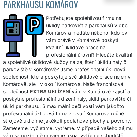
PARKHAUSU KOMÁROV
Potřebujete spolehlivou firmu na
úklidy parkovišť a parkhausů v obci
Komárov a hledáte někoho, kdo by
vám právě v Komárově poskytl
kvalitní úklidové práce na
profesionální úrovni? Hledáte kvalitní
a spolehlivé úklidové služby na zajištění úklidu haly či
parkoviště v Komárově? Jsme profesionální úklidová
společnost, která poskytuje své úklidové práce nejen v
Komárově, ale i v okolí Komárova. Naše franchisová
společnost
EXTRA UKLÍZENÍ
vám v Komárově zajistí a
poskytne profesionální uklizení haly, úklid parkoviště či
úklid parkhausu. S maximální pečlivostí vám jakožto
profesionální úklidová firma z okolí Komárova ručně i
strojově uklidíme jakékoli podlahové plochy a povrchy.
Zameteme, vyčistíme, vytřeme. V případě vašeho zájmu
vám samozřejmě umyjeme okna, vytřeme schodiště,