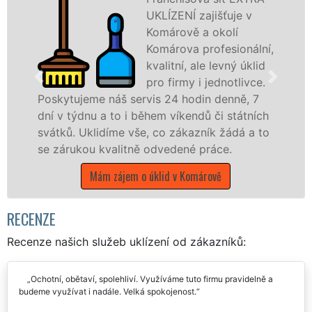
UKLÍZENÍ zajišťuje v
Komárově a okolí
Komárova profesionální,
kvalitní, ale levný úklid
pro firmy i jednotlivce.
e náš servis 24 hodin denně, 7
nabízíme pro
u a to i během víkendů či státních
státní podnik
lidíme vše, co zákazník žádá a to
Středočeském 
 kvalitně odvedené práce.
Mám záje
Mám zájem o úklid v Komárově
RECENZE
Recenze našich služeb uklízení od zákazníků:
Ochotní, obětaví, spolehliví. Využíváme tuto firmu pravidelně a
budeme využívat i nadále. Velká spokojenost.