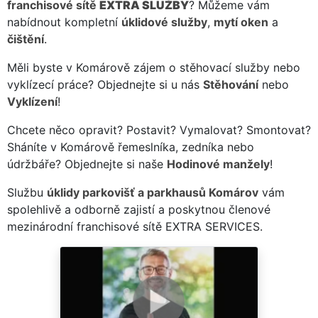
franchisové sítě
EXTRA SLUŽBY
? Můžeme vám
nabídnout kompletní
úklidové služby
,
mytí oken
a
čištění
.
Měli byste v Komárově zájem o stěhovací služby nebo
vyklízecí práce? Objednejte si u nás
Stěhování
nebo
Vyklízení
!
Chcete něco opravit? Postavit? Vymalovat? Smontovat?
Sháníte v Komárově řemeslníka, zedníka nebo
údržbáře? Objednejte si naše
Hodinové manžely
!
Službu
úklidy parkovišť a parkhausů Komárov
vám
spolehlivě a odborně zajistí a poskytnou členové
mezinárodní franchisové sítě EXTRA SERVICES.