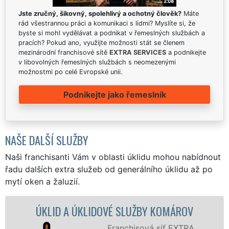
Jste zručný, šikovný, spolehlivý a ochotný člověk?
Máte
rád všestrannou práci a komunikaci s lidmi? Myslíte si, že
byste si mohl vydělávat a podnikat v řemeslných službách a
pracích? Pokud ano, využijte možnosti stát se členem
mezinárodní franchisové sítě
EXTRA SERVICES
a podnikejte
v libovolných řemeslných službách s neomezenými
možnostmi po celé Evropské unii.
Podnikejte jako řemeslník
NAŠE DALŠÍ SLUŽBY
Naši franchisanti Vám v oblasti úklidu mohou nabídnout
řadu dalších extra služeb od generálního úklidu až po
mytí oken a žaluzií.
A ÚKLIDOVÉ SLUŽBY KOMÁROV
ÚKLIDOVÁ S
Franchisová síť EXTRA