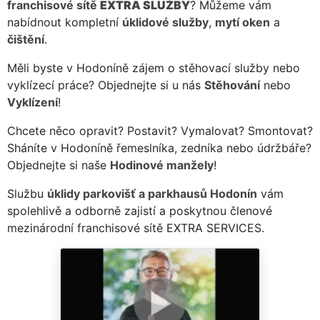
franchisové sítě
EXTRA SLUŽBY
? Můžeme vám
nabídnout kompletní
úklidové služby
,
mytí oken
a
čištění
.
Měli byste v Hodoníně zájem o stěhovací služby nebo
vyklízecí práce? Objednejte si u nás
Stěhování
nebo
Vyklízení
!
Chcete něco opravit? Postavit? Vymalovat? Smontovat?
Sháníte v Hodoníně řemeslníka, zedníka nebo údržbáře?
Objednejte si naše
Hodinové manžely
!
Službu
úklidy parkovišť a parkhausů Hodonín
vám
spolehlivě a odborně zajistí a poskytnou členové
mezinárodní franchisové sítě EXTRA SERVICES.