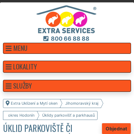
800 66 88 88
MENU
LOKALITY
SLUŽBY
Extra Uklízení a Mytí oken
Jihomoravský kraj
okres Hodonín
Úklidy parkovišť a parkhausů
ÚKLID PARKOVIŠTĚ ČI
Objednat