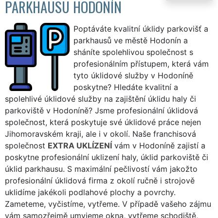
PARKHAUSU HODONÍN
Poptáváte kvalitní úklidy parkovišť a
parkhausů ve městě Hodonín a
sháníte spolehlivou společnost s
profesionálním přístupem, která vám
tyto úklidové služby v Hodoníně
poskytne? Hledáte kvalitní a
spolehlivé úklidové služby na zajištění úklidu haly či
parkoviště v Hodoníně? Jsme profesionální úklidová
společnost, která poskytuje své úklidové práce nejen
Jihomoravském kraji, ale i v okolí. Naše franchisová
společnost
EXTRA UKLÍZENÍ
vám v Hodoníně zajistí a
poskytne profesionální uklizení haly, úklid parkoviště či
úklid parkhausu. S maximální pečlivostí vám jakožto
profesionální úklidová firma z okolí ručně i strojově
uklidíme jakékoli podlahové plochy a povrchy.
Zameteme, vyčistíme, vytřeme. V případě vašeho zájmu
vám samozřejmě umyjeme okna, vytřeme schodiště,