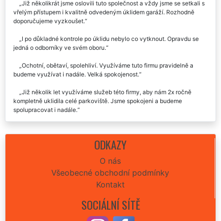
Již několikrát jsme oslovili tuto společnost a vždy jsme se setkali s
vřelým přístupem i kvalitně odvedeným úklidem garáží. Rozhodně
doporučujeme vyzkoušet.
I po důkladné kontrole po úklidu nebylo co vytknout. Opravdu se
jedná o odborníky ve svém oboru.
Ochotní, obětaví, spolehliví. Využíváme tuto firmu pravidelně a
budeme využívat i nadále. Velká spokojenost.
Již několik let využíváme služeb této firmy, aby nám 2x ročně
kompletně uklidila celé parkoviště. Jsme spokojeni a budeme
spolupracovat i nadále.
Společnost Extra uklízení nám zajišťuje pravidelný úklid
parkovacího domu. Vždy je vše v pořádku, doporučujeme.
ODKAZY
O nás
Všeobecné obchodní podmínky
Kontakt
SOCIÁLNÍ SÍTĚ