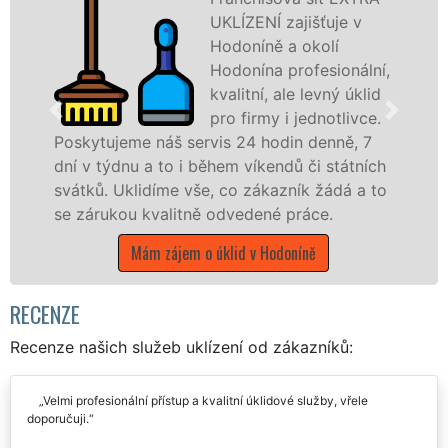
UKLÍZENÍ zajišťuje v
Hodoníně a okolí
Hodonína profesionální,
kvalitní, ale levný úklid
pro firmy i jednotlivce.
kytujeme náš servis 24 hodin denně, 7
nabízí
 v týdnu a to i během víkendů či státních
státní
tků. Uklidíme vše, co zákazník žádá a to
Jihomo
zárukou kvalitně odvedené práce.
Mám zájem o úklid v Hodoníně
RECENZE
Recenze našich služeb uklízení od zákazníků:
Velmi profesionální přístup a kvalitní úklidové služby, vřele
doporučuji.