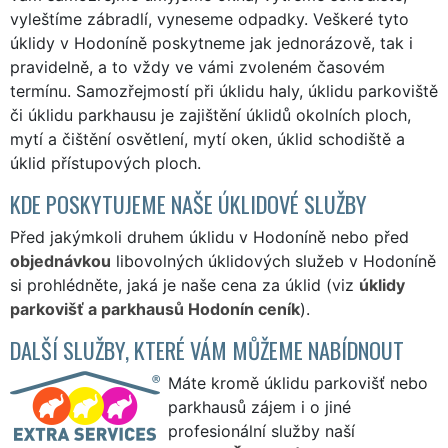
vyleštíme zábradlí, vyneseme odpadky. Veškeré tyto
úklidy v Hodoníně poskytneme jak jednorázově, tak i
pravidelně, a to vždy ve vámi zvoleném časovém
termínu. Samozřejmostí při úklidu haly, úklidu parkoviště
či úklidu parkhausu je zajištění úklidů okolních ploch,
mytí a čištění osvětlení, mytí oken, úklid schodiště a
úklid přístupových ploch.
KDE POSKYTUJEME NAŠE ÚKLIDOVÉ SLUŽBY
Před jakýmkoli druhem úklidu v Hodoníně nebo před
objednávkou
libovolných úklidových služeb v Hodoníně
si prohlédněte, jaká je naše cena za úklid (viz
úklidy
parkovišť a parkhausů Hodonín ceník
).
DALŠÍ SLUŽBY, KTERÉ VÁM MŮŽEME NABÍDNOUT
Máte kromě úklidu parkovišť nebo
parkhausů zájem i o jiné
profesionální služby naší