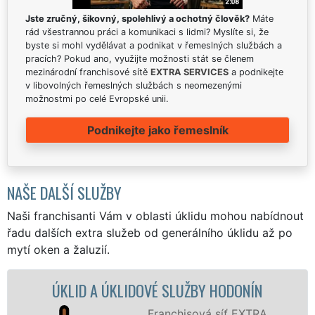
Jste zručný, šikovný, spolehlivý a ochotný člověk?
Máte
rád všestrannou práci a komunikaci s lidmi? Myslíte si, že
byste si mohl vydělávat a podnikat v řemeslných službách a
pracích? Pokud ano, využijte možnosti stát se členem
mezinárodní franchisové sítě
EXTRA SERVICES
a podnikejte
v libovolných řemeslných službách s neomezenými
možnostmi po celé Evropské unii.
Podnikejte jako řemeslník
NAŠE DALŠÍ SLUŽBY
Naši franchisanti Vám v oblasti úklidu mohou nabídnout
řadu dalších extra služeb od generálního úklidu až po
mytí oken a žaluzií.
ÚKLID A ÚKLIDOVÉ SLUŽBY HODONÍN
ÚKLI
Franchisová síť EXTRA