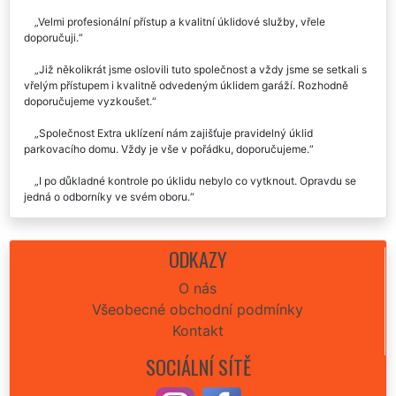
Velmi profesionální přístup a kvalitní úklidové služby, vřele
doporučuji.
Již několikrát jsme oslovili tuto společnost a vždy jsme se setkali s
vřelým přístupem i kvalitně odvedeným úklidem garáží. Rozhodně
doporučujeme vyzkoušet.
Společnost Extra uklízení nám zajišťuje pravidelný úklid
parkovacího domu. Vždy je vše v pořádku, doporučujeme.
I po důkladné kontrole po úklidu nebylo co vytknout. Opravdu se
jedná o odborníky ve svém oboru.
Ochotní, obětaví, spolehliví. Využíváme tuto firmu pravidelně a
budeme využívat i nadále. Velká spokojenost.
ODKAZY
O nás
Všeobecné obchodní podmínky
Kontakt
SOCIÁLNÍ SÍTĚ