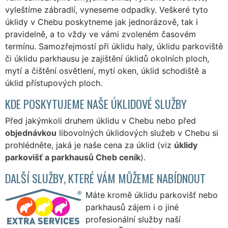
vyleštíme zábradlí, vyneseme odpadky. Veškeré tyto
úklidy v Chebu poskytneme jak jednorázově, tak i
pravidelně, a to vždy ve vámi zvoleném časovém
termínu. Samozřejmostí při úklidu haly, úklidu parkoviště
či úklidu parkhausu je zajištění úklidů okolních ploch,
mytí a čištění osvětlení, mytí oken, úklid schodiště a
úklid přístupových ploch.
KDE POSKYTUJEME NAŠE ÚKLIDOVÉ SLUŽBY
Před jakýmkoli druhem úklidu v Chebu nebo před
objednávkou
libovolných úklidových služeb v Chebu si
prohlédněte, jaká je naše cena za úklid (viz
úklidy
parkovišť a parkhausů Cheb ceník
).
DALŠÍ SLUŽBY, KTERÉ VÁM MŮŽEME NABÍDNOUT
Máte kromě úklidu parkovišť nebo
parkhausů zájem i o jiné
profesionální služby naší