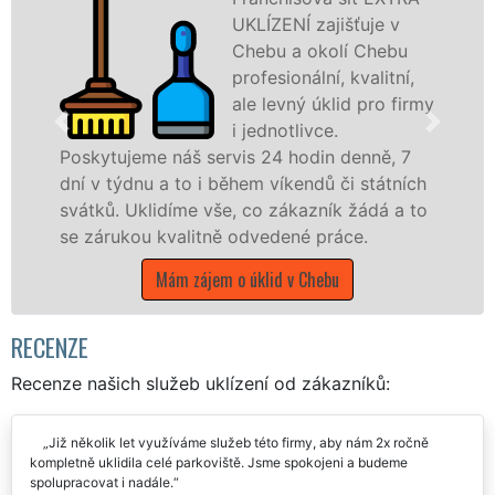
UKLÍZENÍ zajišťuje v
Chebu a okolí Chebu
profesionální, kvalitní,
ale levný úklid pro firmy
i jednotlivce.
š servis 24 hodin denně, 7
nabízíme pro všec
o i během víkendů či státních
státní podniky, al
e vše, co zákazník žádá a to
Karlovarském kraji 
litně odvedené práce.
Mám zájem o 
zájem o úklid v Chebu
RECENZE
Recenze našich služeb uklízení od zákazníků:
Již několik let využíváme služeb této firmy, aby nám 2x ročně
kompletně uklidila celé parkoviště. Jsme spokojeni a budeme
spolupracovat i nadále.