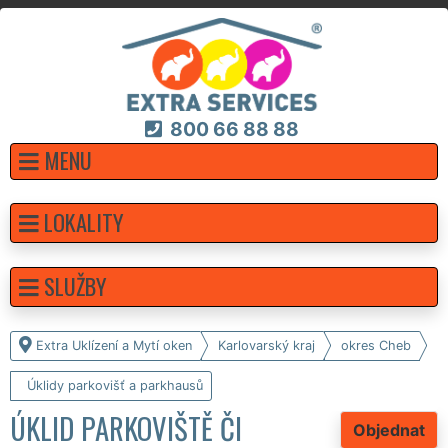
800 66 88 88
MENU
LOKALITY
SLUŽBY
Extra Uklízení a Mytí oken
Karlovarský kraj
okres Cheb
Úklidy parkovišť a parkhausů
ÚKLID PARKOVIŠTĚ ČI
Objednat