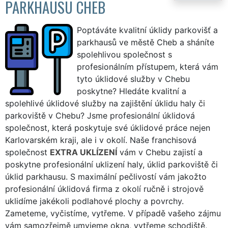
PARKHAUSU CHEB
Poptáváte kvalitní úklidy parkovišť a
parkhausů ve městě Cheb a sháníte
spolehlivou společnost s
profesionálním přístupem, která vám
tyto úklidové služby v Chebu
poskytne? Hledáte kvalitní a
spolehlivé úklidové služby na zajištění úklidu haly či
parkoviště v Chebu? Jsme profesionální úklidová
společnost, která poskytuje své úklidové práce nejen
Karlovarském kraji, ale i v okolí. Naše franchisová
společnost
EXTRA UKLÍZENÍ
vám v Chebu zajistí a
poskytne profesionální uklizení haly, úklid parkoviště či
úklid parkhausu. S maximální pečlivostí vám jakožto
profesionální úklidová firma z okolí ručně i strojově
uklidíme jakékoli podlahové plochy a povrchy.
Zameteme, vyčistíme, vytřeme. V případě vašeho zájmu
vám samozřejmě umyjeme okna, vytřeme schodiště,