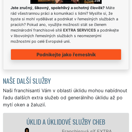
Jste zručný, šikovný, spolehlivý a ochotný člověk?
Máte
rád všestrannou práci a komunikaci s lidmi? Myslíte si, že
byste si mohl vydělávat a podnikat v řemeslných službách a
pracích? Pokud ano, využijte možnosti stát se členem
mezinárodní franchisové sítě
EXTRA SERVICES
a podnikejte
v libovolných řemeslných službách s neomezenými
možnostmi po celé Evropské unii.
Podnikejte jako řemeslník
NAŠE DALŠÍ SLUŽBY
Naši franchisanti Vám v oblasti úklidu mohou nabídnout
řadu dalších extra služeb od generálního úklidu až po
mytí oken a žaluzií.
ÚKLIDOVÉ SLUŽBY CHEB
ÚKLIDOVÁ SLU
Franchisová síť EXTRA