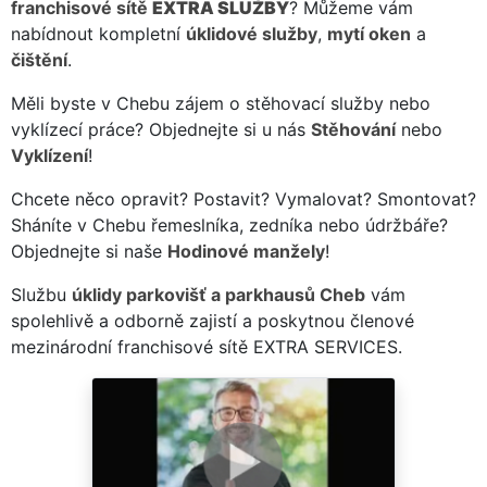
franchisové sítě
EXTRA SLUŽBY
? Můžeme vám
nabídnout kompletní
úklidové služby
,
mytí oken
a
čištění
.
Měli byste v Chebu zájem o stěhovací služby nebo
vyklízecí práce? Objednejte si u nás
Stěhování
nebo
Vyklízení
!
Chcete něco opravit? Postavit? Vymalovat? Smontovat?
Sháníte v Chebu řemeslníka, zedníka nebo údržbáře?
Objednejte si naše
Hodinové manžely
!
Službu
úklidy parkovišť a parkhausů Cheb
vám
spolehlivě a odborně zajistí a poskytnou členové
mezinárodní franchisové sítě EXTRA SERVICES.