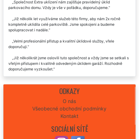
Společnost Extra uklízení nám zajišťuje pravidelný úklid
parkovacího domu. Vždy je vše v pořádku, doporučujeme.
Již několik let využíváme služeb této firmy, aby nám 2x ročně
kompletně uklidila celé parkoviště. Jsme spokojeni a budeme
spolupracovat i nadále.
Velmi profesionální přístup a kvalitní úklidové služby, vřele
doporučuji.
Již několikrát jsme oslovili tuto společnost a vždy jsme se setkali s
vřelým přístupem i kvalitně odvedeným úklidem garáží. Rozhodně
doporučujeme vyzkoušet.
I po důkladné kontrole po úklidu nebylo co vytknout. Opravdu se
jedná o odborníky ve svém oboru.
ODKAZY
O nás
Všeobecné obchodní podmínky
Kontakt
SOCIÁLNÍ SÍTĚ