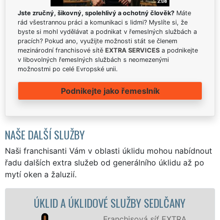
Jste zručný, šikovný, spolehlivý a ochotný člověk?
Máte
rád všestrannou práci a komunikaci s lidmi? Myslíte si, že
byste si mohl vydělávat a podnikat v řemeslných službách a
pracích? Pokud ano, využijte možnosti stát se členem
mezinárodní franchisové sítě
EXTRA SERVICES
a podnikejte
v libovolných řemeslných službách s neomezenými
možnostmi po celé Evropské unii.
Podnikejte jako řemeslník
NAŠE DALŠÍ SLUŽBY
Naši franchisanti Vám v oblasti úklidu mohou nabídnout
řadu dalších extra služeb od generálního úklidu až po
mytí oken a žaluzií.
ÚKLIDOVÉ SLUŽBY SEDLČANY
ÚKLIDOV
Franchisová síť EXTRA