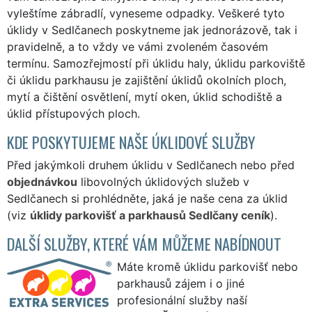
vyleštíme zábradlí, vyneseme odpadky. Veškeré tyto
úklidy v Sedlčanech poskytneme jak jednorázově, tak i
pravidelně, a to vždy ve vámi zvoleném časovém
termínu. Samozřejmostí při úklidu haly, úklidu parkoviště
či úklidu parkhausu je zajištění úklidů okolních ploch,
mytí a čištění osvětlení, mytí oken, úklid schodiště a
úklid přístupových ploch.
KDE POSKYTUJEME NAŠE ÚKLIDOVÉ SLUŽBY
Před jakýmkoli druhem úklidu v Sedlčanech nebo před
objednávkou
libovolných úklidových služeb v
Sedlčanech si prohlédněte, jaká je naše cena za úklid
(viz
úklidy parkovišť a parkhausů Sedlčany ceník
).
DALŠÍ SLUŽBY, KTERÉ VÁM MŮŽEME NABÍDNOUT
Máte kromě úklidu parkovišť nebo
parkhausů zájem i o jiné
profesionální služby naší