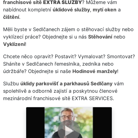
franchisové sítě
EXTRA SLUŽBY
? Můžeme vám
nabídnout kompletní
úklidové služby
,
mytí oken
a
čištění
.
Měli byste v Sedlčanech zájem o stěhovací služby nebo
vyklízecí práce? Objednejte si u nás
Stěhování
nebo
Vyklízení
!
Chcete něco opravit? Postavit? Vymalovat? Smontovat?
Sháníte v Sedlčanech řemeslníka, zedníka nebo
údržbáře? Objednejte si naše
Hodinové manžely
!
Službu
úklidy parkovišť a parkhausů Sedlčany
vám
spolehlivě a odborně zajistí a poskytnou členové
mezinárodní franchisové sítě EXTRA SERVICES.