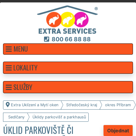
800 66 88 88
MENU
LOKALITY
SLUŽBY
Extra Uklízení a Mytí oken
Středočeský kraj
okres Příbram
Sedlčany
Úklidy parkovišť a parkhausů
ÚKLID PARKOVIŠTĚ ČI
Objednat