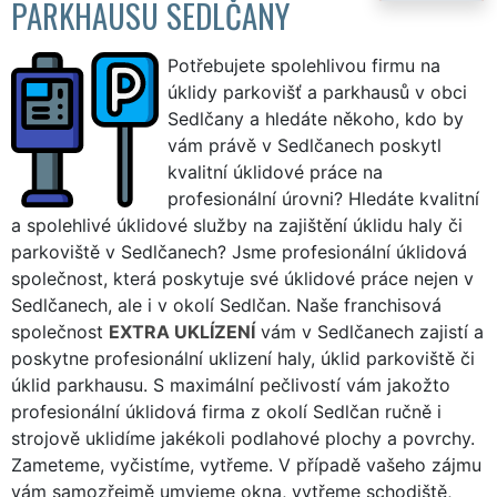
PARKHAUSU SEDLČANY
Potřebujete spolehlivou firmu na
úklidy parkovišť a parkhausů v obci
Sedlčany a hledáte někoho, kdo by
vám právě v Sedlčanech poskytl
kvalitní úklidové práce na
profesionální úrovni? Hledáte kvalitní
a spolehlivé úklidové služby na zajištění úklidu haly či
parkoviště v Sedlčanech? Jsme profesionální úklidová
společnost, která poskytuje své úklidové práce nejen v
Sedlčanech, ale i v okolí Sedlčan. Naše franchisová
společnost
EXTRA UKLÍZENÍ
vám v Sedlčanech zajistí a
poskytne profesionální uklizení haly, úklid parkoviště či
úklid parkhausu. S maximální pečlivostí vám jakožto
profesionální úklidová firma z okolí Sedlčan ručně i
strojově uklidíme jakékoli podlahové plochy a povrchy.
Zameteme, vyčistíme, vytřeme. V případě vašeho zájmu
vám samozřejmě umyjeme okna, vytřeme schodiště,