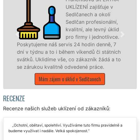
UKLÍZENÍ zajišťuje v
Sedlčanech a okolí
Sedlčan profesionální,
kvalitní, ale levný úklid
pro firmy i jednotlivce.
náš servis 24 hodin denně, 7
 to i během víkendů či státních
nabízíme pro vš
díme vše, co zákazník žádá a to
státní podniky,
valitně odvedené práce.
Středočeském kra
zájem o úklid v Sedlčanech
Mám zájem o 
RECENZE
Recenze našich služeb uklízení od zákazníků:
Ochotní, obětaví, spolehliví. Využíváme tuto firmu pravidelně a
budeme využívat i nadále. Velká spokojenost.