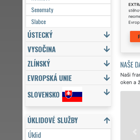
EXTR
Senomaty
stěhov
neome
Slabce
Evrops
ÚSTECKÝ
VYSOČINA
ZLÍNSKÝ
NAŠE D
Naši fra
EVROPSKÁ UNIE
oken a ž
SLOVENSKO
ÚKLID A ÚKLIDOVÉ SLUŽBY
Franchisová síť EXTRA UKLÍZENÍ za
ÚKLIDOVÉ SLUŽBY
Mutějovic profesionální, kvalitní, a
Poskytujeme náš servis 24 hodin 
Úklid
víkendů či státních svátků. Uklid