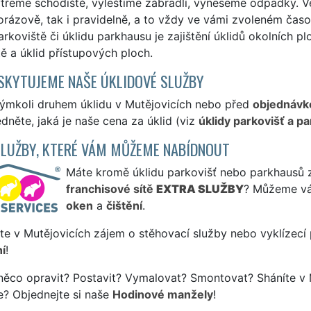
třeme schodiště, vyleštíme zábradlí, vyneseme odpadky. V
orázově, tak i pravidelně, a to vždy ve vámi zvoleném časo
arkoviště či úklidu parkhausu je zajištění úklidů okolních plo
ě a úklid přístupových ploch.
SKYTUJEME NAŠE ÚKLIDOVÉ SLUŽBY
kýmkoli druhem úklidu v Mutějovicích nebo před
objednávk
édněte, jaká je naše cena za úklid (viz
úklidy parkovišť a p
SLUŽBY, KTERÉ VÁM MŮŽEME NABÍDNOUT
Máte kromě úklidu parkovišť nebo parkhausů zá
franchisové sítě
EXTRA SLUŽBY
? Můžeme vá
oken
a
čištění
.
te v Mutějovicích zájem o stěhovací služby nebo vyklízecí
í
!
něco opravit? Postavit? Vymalovat? Smontovat? Sháníte v 
e? Objednejte si naše
Hodinové manžely
!