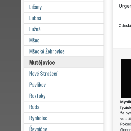
Lišany
Urgen
Lubná
Odeslá
Lužná
Mšec
Mšecké Žehrovice
Mutějovice
Nové Strašecí
Pavlíkov
Roztoky
Myslít
Ruda
fyzic
že bys
Rynholec
ve stě
Pokud 
Řevničov
člene