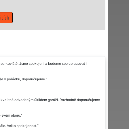
Mám zájem o úklidové služby v Mutě
é parkoviště. Jsme spokojeni a budeme spolupracovat i
vše v pořádku, doporučujeme.
em i kvalitně odvedeným úklidem garáží. Rozhodně doporučujeme
e svém oboru.
ále. Velká spokojenost.