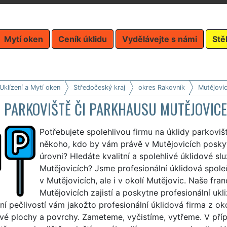
Mytí oken
Ceník úklidu
Vydělávejte s námi
Stě
Uklízení a Mytí oken
Středočeský kraj
okres Rakovník
Mutějovi
D PARKOVIŠTĚ ČI PARKHAUSU MUTĚJOVICE
Potřebujete spolehlivou firmu na úklidy parkoviš
někoho, kdo by vám právě v Mutějovicích poskytl
úrovni? Hledáte kvalitní a spolehlivé úklidové slu
Mutějovicích? Jsme profesionální úklidová spole
v Mutějovicích, ale i v okolí Mutějovic. Naše fr
Mutějovicích zajistí a poskytne profesionální ukli
í pečlivostí vám jakožto profesionální úklidová firma z oko
vé plochy a povrchy. Zameteme, vyčistíme, vytřeme. V p