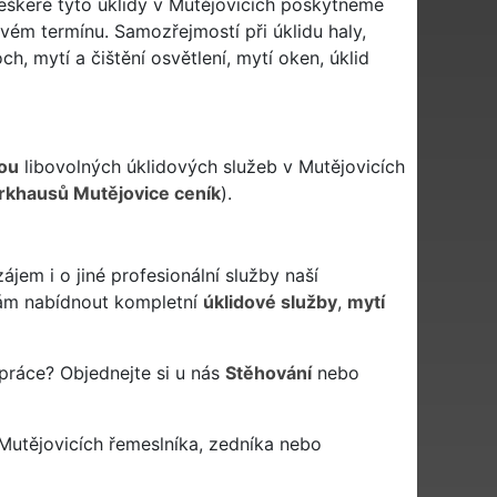
eškeré tyto úklidy v Mutějovicích poskytneme
vém termínu. Samozřejmostí při úklidu haly,
ch, mytí a čištění osvětlení, mytí oken, úklid
ou
libovolných úklidových služeb v Mutějovicích
arkhausů Mutějovice ceník
).
jem i o jiné profesionální služby naší
m nabídnout kompletní
úklidové služby
,
mytí
 práce? Objednejte si u nás
Stěhování
nebo
Mutějovicích řemeslníka, zedníka nebo