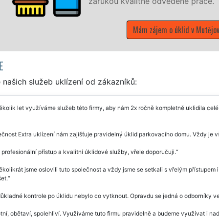
.
ovicích
E
našich služeb uklízení od zákazníků:
ěkolik let využíváme služeb této firmy, aby nám 2x ročně kompletně uklidila cel
čnost Extra uklízení nám zajišťuje pravidelný úklid parkovacího domu. Vždy je 
 profesionální přístup a kvalitní úklidové služby, vřele doporučuji.
ěkolikrát jsme oslovili tuto společnost a vždy jsme se setkali s vřelým přístup
et.
důkladné kontrole po úklidu nebylo co vytknout. Opravdu se jedná o odborníky v
ní, obětaví, spolehliví. Využíváme tuto firmu pravidelně a budeme využívat i nad