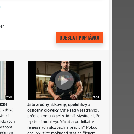
i
en.
ízíte
Jste zručný, šikovný, spolehlivý a
é zářivé
ochotný člověk?
Máte rád všestrannou
ste si
práci a komunikaci s lidmi? Myslíte si, že
lidových
byste si mohl vydělávat a podnikat v
možnosti
řemeslných službách a pracích? Pokud
chisové
ano, využijte možnosti stát se členem