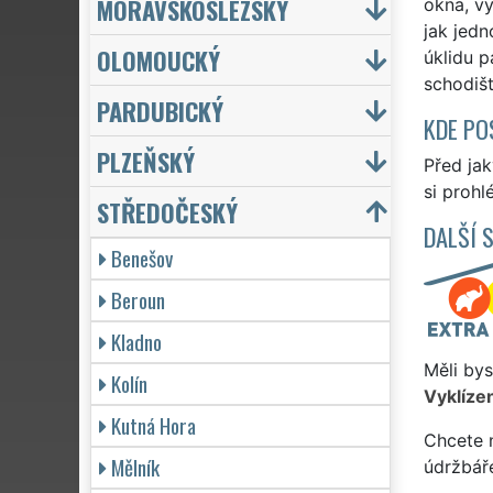
MORAVSKOSLEZSKÝ
okna, vy
jak jedn
OLOMOUCKÝ
úklidu p
schodišt
PARDUBICKÝ
KDE PO
PLZEŇSKÝ
Před ja
si prohl
STŘEDOČESKÝ
DALŠÍ 
Benešov
Beroun
Kladno
Měli bys
Kolín
Vyklízen
Kutná Hora
Chcete 
Mělník
údržbář