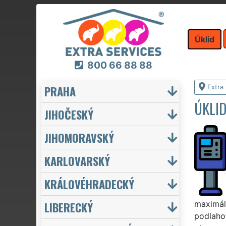
Úklid
800 66 88 88
PRAHA
Extra 
ÚKLI
JIHOČESKÝ
JIHOMORAVSKÝ
KARLOVARSKÝ
KRÁLOVÉHRADECKÝ
LIBERECKÝ
maximáln
podlaho