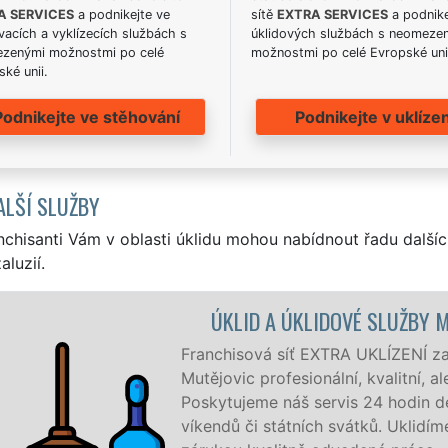
A SERVICES
a podnikejte ve
sítě
EXTRA SERVICES
a podnike
acích a vyklízecích službách s
úklidových službách s neomeze
zenými možnostmi po celé
možnostmi po celé Evropské uni
ké unii.
Podnikejte ve stěhování
Podnikejte v uklízen
ALŠÍ SLUŽBY
nchisanti Vám v oblasti úklidu mohou nabídnout řadu dalšíc
aluzií.
 MUTĚJOVICE
jišťuje v Mutějovicích a okolí
le levný úklid pro firmy i jednotlivce.
denně, 7 dní v týdnu a to i během
íme vše, co zákazník žádá a to se