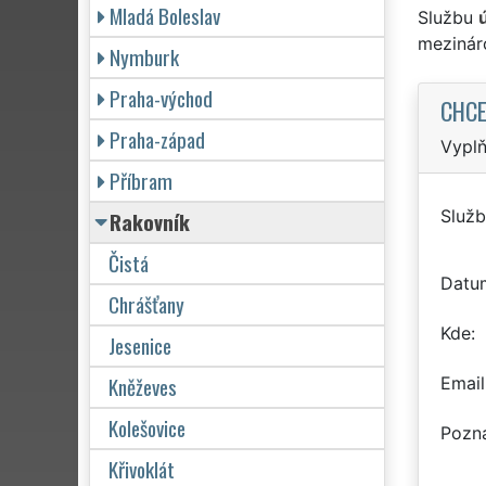
Mladá Boleslav
Službu
mezinár
Nymburk
Praha-východ
CHCE
Praha-západ
Vyplň
Příbram
Služb
Rakovník
Čistá
Datu
Chrášťany
Kde
Jesenice
Kněževes
Email
Kolešovice
Pozn
Křivoklát