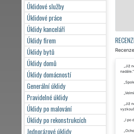
zárukou kvalitně odvedené práce
Úklidové služby
Úklidové práce
Mám zájem o úklid v Mutěj
Úklidy kanceláří
RECENZ
Úklidy firem
Úklidy bytů
Recenze 
Úklidy domů
Již n
nadále.
Úklidy domácností
Spole
Generální úklidy
Velmi
Pravidelné úklidy
Již n
Úklidy po malování
vyzkouš
Úklidy po rekonstrukcích
I po 
Jednorázové úklidy
Ochot