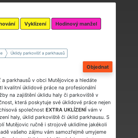
hování
Vyklízení
Hodinový manžel
ce
Úklidy parkovišť a parkhausů
Objednat
ť a parkhausů v obci Mutějovice a hledáte
 kvalitní úklidové práce na profesionální
žby na zajištění úklidu haly či parkoviště v
čnost, která poskytuje své úklidové práce nejen
anchisová společnost
EXTRA UKLÍZENÍ
vám v
zení haly, úklid parkoviště či úklid parkhausu. S
lí Mutějovic ručně i strojově uklidíme jakékoli
řípadě vašeho zájmu vám samozřejmě umyjeme