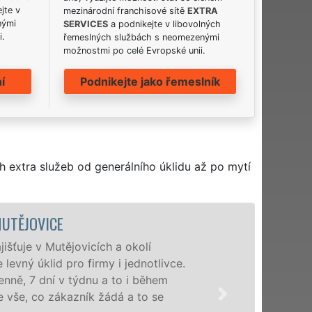
jte v
mezinárodní franchisové sítě
EXTRA
nými
SERVICES
a podnikejte v libovolných
i.
řemeslných službách s neomezenými
možnostmi po celé Evropské unii.
í
Podnikejte jako řemeslník
h extra služeb od generálního úklidu až po mytí
ÚKLIDOVÁ SLUŽBA A ČINNOSTI 
Naše společnost EXTRA UKLÍZENÍ po
profesionální úklidové služby NON-
nabízíme pro všechny obchodní společ
domácnosti v celém Středočeském kra