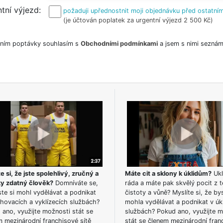
tní výjezd
požaduji upřednostnit moji objednávku před ostatním
(je účtován poplatek za urgentní výjezd 2 500 Kč)
ním poptávky souhlasím s
Obchodními podmínkami
a jsem s nimi seznám
e si, že jste spolehlivý, zručný a
Máte cit a sklony k úklidům?
Ukl
ky zdatný člověk?
Domníváte se,
ráda a máte pak skvělý pocit z t
te si mohl vydělávat a podnikat
čistoty a vůně? Myslíte si, že by
hovacích a vyklízecích službách?
mohla vydělávat a podnikat v úk
ano, využijte možnosti stát se
službách? Pokud ano, využijte 
m mezinárodní franchisové sítě
stát se členem mezinárodní fran