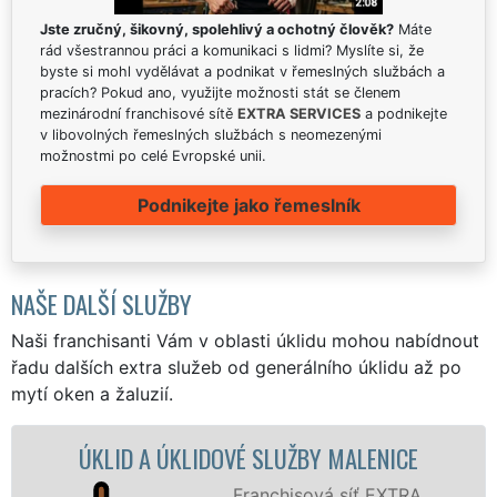
Jste zručný, šikovný, spolehlivý a ochotný člověk?
Máte
rád všestrannou práci a komunikaci s lidmi? Myslíte si, že
byste si mohl vydělávat a podnikat v řemeslných službách a
pracích? Pokud ano, využijte možnosti stát se členem
mezinárodní franchisové sítě
EXTRA SERVICES
a podnikejte
v libovolných řemeslných službách s neomezenými
možnostmi po celé Evropské unii.
Podnikejte jako řemeslník
NAŠE DALŠÍ SLUŽBY
Naši franchisanti Vám v oblasti úklidu mohou nabídnout
řadu dalších extra služeb od generálního úklidu až po
mytí oken a žaluzií.
LID A ÚKLIDOVÉ SLUŽBY MALENICE
ÚKLIDO
Franchisová síť EXTRA