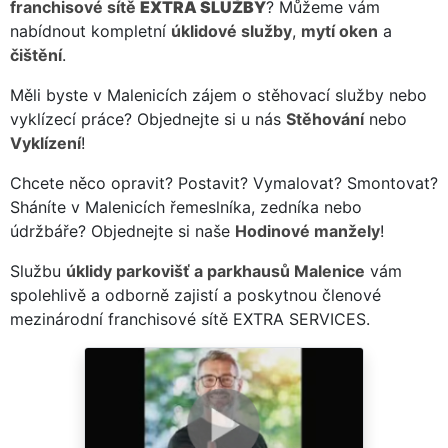
franchisové sítě
EXTRA SLUŽBY
? Můžeme vám
nabídnout kompletní
úklidové služby
,
mytí oken
a
čištění
.
Měli byste v Malenicích zájem o stěhovací služby nebo
vyklízecí práce? Objednejte si u nás
Stěhování
nebo
Vyklízení
!
Chcete něco opravit? Postavit? Vymalovat? Smontovat?
Sháníte v Malenicích řemeslníka, zedníka nebo
údržbáře? Objednejte si naše
Hodinové manžely
!
Službu
úklidy parkovišť a parkhausů Malenice
vám
spolehlivě a odborně zajistí a poskytnou členové
mezinárodní franchisové sítě EXTRA SERVICES.