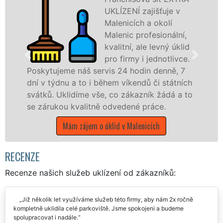
UKLÍZENÍ zajišťuje v
Malenicích a okolí
Malenic profesionální,
kvalitní, ale levný úklid
pro firmy i jednotlivce.
tujeme náš servis 24 hodin denně, 7
nabízíme
 týdnu a to i během víkendů či státních
státní p
ů. Uklidíme vše, co zákazník žádá a to
Jihočeské
rukou kvalitně odvedené práce.
Mám
Mám zájem o úklid v Malenicích
RECENZE
Recenze našich služeb uklízení od zákazníků:
Již několik let využíváme služeb této firmy, aby nám 2x ročně
kompletně uklidila celé parkoviště. Jsme spokojeni a budeme
spolupracovat i nadále.