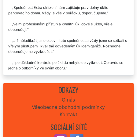
Společnost Extra uklízení nám zajišťuje pravidelný úklid
parkovacího domu. Vždy je vše v pořádku, doporučujeme.
Velmi profesionální přístup a kvalitní úklidové služby, vřele
doporučuji.
Již několikrát jsme oslovili tuto společnost a vždy jsme se setkali s
vřelým přístupem i kvalitně odvedeným úklidem garáží. Rozhodně
doporučujeme vyzkoušet.
I po důkladné kontrole po úklidu nebylo co vytknout. Opravdu se
jedná o odborníky ve svém oboru.
Ochotní, obětaví, spolehliví. Využíváme tuto firmu pravidelně a
budeme využívat i nadále. Velká spokojenost.
ODKAZY
O nás
Všeobecné obchodní podmínky
Kontakt
SOCIÁLNÍ SÍTĚ