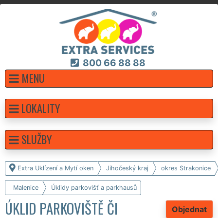
800 66 88 88
MENU
LOKALITY
SLUŽBY
Extra Uklízení a Mytí oken
Jihočeský kraj
okres Strakonice
Malenice
Úklidy parkovišť a parkhausů
ÚKLID PARKOVIŠTĚ ČI
Objednat