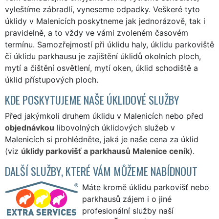
vyleštíme zábradlí, vyneseme odpadky. Veškeré tyto
úklidy v Malenicích poskytneme jak jednorázově, tak i
pravidelně, a to vždy ve vámi zvoleném časovém
termínu. Samozřejmostí při úklidu haly, úklidu parkoviště
či úklidu parkhausu je zajištění úklidů okolních ploch,
mytí a čištění osvětlení, mytí oken, úklid schodiště a
úklid přístupových ploch.
KDE POSKYTUJEME NAŠE ÚKLIDOVÉ SLUŽBY
Před jakýmkoli druhem úklidu v Malenicích nebo před
objednávkou
libovolných úklidových služeb v
Malenicích si prohlédněte, jaká je naše cena za úklid
(viz
úklidy parkovišť a parkhausů Malenice ceník
).
DALŠÍ SLUŽBY, KTERÉ VÁM MŮŽEME NABÍDNOUT
Máte kromě úklidu parkovišť nebo
parkhausů zájem i o jiné
profesionální služby naší