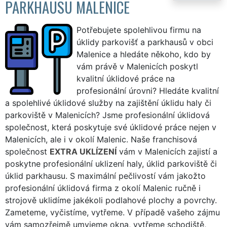
PARKHAUSU MALENICE
Potřebujete spolehlivou firmu na
úklidy parkovišť a parkhausů v obci
Malenice a hledáte někoho, kdo by
vám právě v Malenicích poskytl
kvalitní úklidové práce na
profesionální úrovni? Hledáte kvalitní
a spolehlivé úklidové služby na zajištění úklidu haly či
parkoviště v Malenicích? Jsme profesionální úklidová
společnost, která poskytuje své úklidové práce nejen v
Malenicích, ale i v okolí Malenic. Naše franchisová
společnost
EXTRA UKLÍZENÍ
vám v Malenicích zajistí a
poskytne profesionální uklizení haly, úklid parkoviště či
úklid parkhausu. S maximální pečlivostí vám jakožto
profesionální úklidová firma z okolí Malenic ručně i
strojově uklidíme jakékoli podlahové plochy a povrchy.
Zameteme, vyčistíme, vytřeme. V případě vašeho zájmu
vám samozřejmě umyjeme okna, vytřeme schodiště,