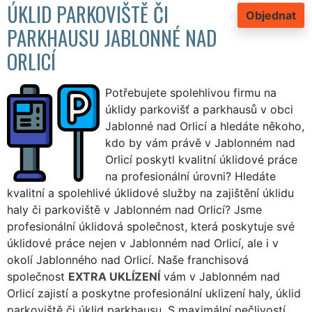
ÚKLID PARKOVIŠTĚ ČI
Objednat
PARKHAUSU JABLONNÉ NAD
ORLICÍ
Potřebujete spolehlivou firmu na
úklidy parkovišť a parkhausů v obci
Jablonné nad Orlicí a hledáte někoho,
kdo by vám právě v Jablonném nad
Orlicí poskytl kvalitní úklidové práce
na profesionální úrovni? Hledáte
kvalitní a spolehlivé úklidové služby na zajištění úklidu
haly či parkoviště v Jablonném nad Orlicí? Jsme
profesionální úklidová společnost, která poskytuje své
úklidové práce nejen v Jablonném nad Orlicí, ale i v
okolí Jablonného nad Orlicí. Naše franchisová
společnost
EXTRA UKLÍZENÍ
vám v Jablonném nad
Orlicí zajistí a poskytne profesionální uklizení haly, úklid
parkoviště či úklid parkhausu. S maximální pečlivostí