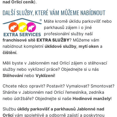
nad Orlicí ceník
).
DALŠÍ SLUŽBY, KTERÉ VÁM MŮŽEME NABÍDNOUT
Máte kromě úklidu parkovišť nebo
parkhausů zájem i o jiné
profesionální služby naší
franchisové sítě
EXTRA SLUŽBY
? Můžeme vám
nabídnout kompletní
úklidové služby
,
mytí oken
a
čištění
.
Měli byste v Jablonném nad Orlicí zájem o stěhovací
služby nebo vyklízecí práce? Objednejte si u nás
Stěhování
nebo
Vyklízení
!
Chcete něco opravit? Postavit? Vymalovat? Smontovat?
Sháníte v Jablonném nad Orlicí řemeslníka, zedníka
nebo údržbáře? Objednejte si naše
Hodinové manžely
!
Službu
úklidy parkovišť a parkhausů Jablonné nad
Orlicí
vám spolehlivě a odborně zajistí a poskytnou