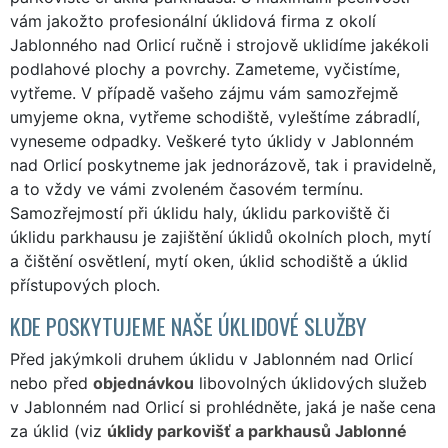
vám jakožto profesionální úklidová firma z okolí
Jablonného nad Orlicí ručně i strojově uklidíme jakékoli
podlahové plochy a povrchy. Zameteme, vyčistíme,
vytřeme. V případě vašeho zájmu vám samozřejmě
umyjeme okna, vytřeme schodiště, vyleštíme zábradlí,
vyneseme odpadky. Veškeré tyto úklidy v Jablonném
nad Orlicí poskytneme jak jednorázově, tak i pravidelně,
a to vždy ve vámi zvoleném časovém termínu.
Samozřejmostí při úklidu haly, úklidu parkoviště či
úklidu parkhausu je zajištění úklidů okolních ploch, mytí
a čištění osvětlení, mytí oken, úklid schodiště a úklid
přístupových ploch.
KDE POSKYTUJEME NAŠE ÚKLIDOVÉ SLUŽBY
Před jakýmkoli druhem úklidu v Jablonném nad Orlicí
nebo před
objednávkou
libovolných úklidových služeb
v Jablonném nad Orlicí si prohlédněte, jaká je naše cena
za úklid (viz
úklidy parkovišť a parkhausů Jablonné