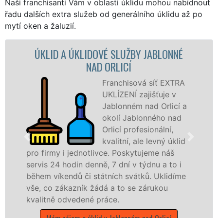
Naši franchisanti Vám v oblasti úklidu mohou nabídnout
řadu dalších extra služeb od generálního úklidu až po
mytí oken a žaluzií.
D A ÚKLIDOVÉ SLUŽBY JABLONNÉ
ÚKLIDOVÁ
NAD ORLICÍ
Franchisová síť EXTRA
UKLÍZENÍ zajišťuje v
Jablonném nad Orlicí a
okolí Jablonného nad
Orlicí profesionální,
kvalitní, ale levný úklid
y i jednotlivce. Poskytujeme náš
služby nab
4 hodin denně, 7 dní v týdnu a to i
společnosti
íkendů či státních svátků. Uklidíme
v celém Par
 zákazník žádá a to se zárukou
Mám záje
ě odvedené práce.