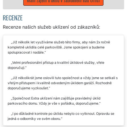
 zájem o úklid v Jablonném nad Orlicí
RECENZE
Recenze našich služeb uklízení od zákazníků:
Již několik let využíváme služeb této firmy, aby nám 2x ročně
kompletně uklidila celé parkoviště. Jsme spokojeni a budeme
spolupracovat i nadále.
Velmi profesionální přístup a kvalitní úklidové služby, vřele
doporučuji.
Již několikrát jsme oslovili tuto společnost a vždy jsme se setkali s
vřelým přístupem i kvalitně odvedeným úklidem garáží. Rozhodně
doporučujeme vyzkoušet.
Společnost Extra uklízení nám zajišťuje pravidelný úklid
parkovacího domu. Vždy je vše v pořádku, doporučujeme.
I po důkladné kontrole po úklidu nebylo co vytknout. Opravdu se
jedná o odborníky ve svém oboru.