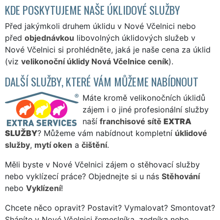
KDE POSKYTUJEME NAŠE ÚKLIDOVÉ SLUŽBY
Před jakýmkoli druhem úklidu v Nové Včelnici nebo
před
objednávkou
libovolných úklidových služeb v
Nové Včelnici si prohlédněte, jaká je naše cena za úklid
(viz
velikonoční úklidy Nová Včelnice ceník
).
DALŠÍ SLUŽBY, KTERÉ VÁM MŮŽEME NABÍDNOUT
Máte kromě velikonočních úklidů
zájem i o jiné profesionální služby
naší
franchisové sítě
EXTRA
SLUŽBY
? Můžeme vám nabídnout kompletní
úklidové
služby
,
mytí oken
a
čištění
.
Měli byste v Nové Včelnici zájem o stěhovací služby
nebo vyklízecí práce? Objednejte si u nás
Stěhování
nebo
Vyklízení
!
Chcete něco opravit? Postavit? Vymalovat? Smontovat?
Sháníte v Nové Včelnici řemeslníka, zedníka nebo