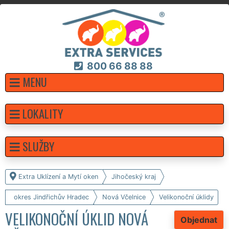
800 66 88 88
MENU
LOKALITY
SLUŽBY
Extra Uklízení a Mytí oken
Jihočeský kraj
okres Jindřichův Hradec
Nová Včelnice
Velikonoční úklidy
VELIKONOČNÍ ÚKLID NOVÁ
Objednat