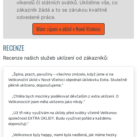
, co
Jihočeském kraji s jistotou čistoty.
Mám zájem o úklidové služby v Nové Včelnici
RECENZE
Recenze našich služeb uklízení od zákazníků:
Špína, prach, pavučiny – všechno zmizelo, když jsme si na
Velikonoční úklid v Nové Včelnici objednali úklidovku Extra. Skutečně
pěkně uklizeno, doporučujeme.
Chtěla bych mocinky poděkovat děvčatům z extra uklízení. O
Velikonocích jsem měla uklizeno jako nikdy.
Už tři roky využívám na úklidy před svátky včetně Velikonoc
společnost EXTRA ÚKLIDY. Budu využívat pořád a každému
doporučuji.
Velikonoce byly happy, mami byla nadšená, jak máme hezky