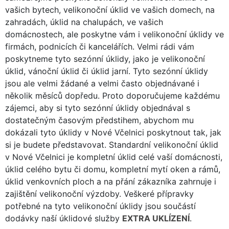
vašich bytech, velikonoční úklid ve vašich domech, na
zahradách, úklid na chalupách, ve vašich
domácnostech, ale poskytne vám i velikonoční úklidy ve
firmách, podnicích či kancelářích. Velmi rádi vám
poskytneme tyto sezónní úklidy, jako je velikonoční
úklid, vánoční úklid či úklid jarní. Tyto sezónní úklidy
jsou ale velmi žádané a velmi často objednávané i
několik měsíců dopředu. Proto doporučujeme každému
zájemci, aby si tyto sezónní úklidy objednával s
dostatečným časovým předstihem, abychom mu
dokázali tyto úklidy v Nové Včelnici poskytnout tak, jak
si je budete představovat. Standardní velikonoční úklid
v Nové Včelnici je kompletní úklid celé vaší domácnosti,
úklid celého bytu či domu, kompletní mytí oken a rámů,
úklid venkovních ploch a na přání zákazníka zahrnuje i
zajištění velikonoční výzdoby. Veškeré přípravky
potřebné na tyto velikonoční úklidy jsou součástí
dodávky naší úklidové služby
EXTRA UKLÍZENÍ
.