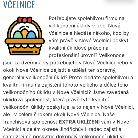
VČELNICE
Potřebujete spolehlivou firmu na
velikonoční úklidy v obci Nová
Včelnice a hledáte někoho, kdo by
vám právě v Nové Včelnici poskytl
kvalitní úklidové práce na
profesionální úrovni? Velikonoce
jsou za dveřmi a vy potřebujete v Nové Včelnici nebo v
okolí Nové Včelnice zajistit a udělat ten správný,
generální velikonoční úklid? Proto hledáte spolehlivou a
kvalitní firmu na zajištění tohoto velkého a důležitého
velikonočního úklidu v Nové Včelnici? Jsme zavedená
úklidová společnost, která právě tyto kvalitní
velikonoční úklidy poskytuje, a to nejen v Nové Včelnici,
ale i v celém širokém okolí Nové Včelnice. Naše
franchisová společnost
EXTRA UKLÍZENÍ
vám v Nové
Včelnici a celém okrese Jindřichův Hradec zajistí a
samozřejmě poskytne dokonalý velikonoční úklid ve