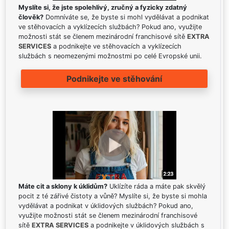
Myslíte si, že jste spolehlivý, zručný a fyzicky zdatný
člověk?
Domníváte se, že byste si mohl vydělávat a podnikat
ve stěhovacích a vyklízecích službách? Pokud ano, využijte
možnosti stát se členem mezinárodní franchisové sítě
EXTRA
SERVICES
a podnikejte ve stěhovacích a vyklízecích
službách s neomezenými možnostmi po celé Evropské unii.
Podnikejte ve stěhování
Máte cit a sklony k úklidům?
Uklízíte ráda a máte pak skvělý
pocit z té zářivé čistoty a vůně? Myslíte si, že byste si mohla
vydělávat a podnikat v úklidových službách? Pokud ano,
využijte možnosti stát se členem mezinárodní franchisové
sítě
EXTRA SERVICES
a podnikejte v úklidových službách s