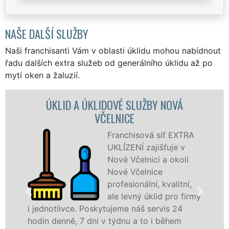
NAŠE DALŠÍ SLUŽBY
Naši franchisanti Vám v oblasti úklidu mohou nabídnout
řadu dalších extra služeb od generálního úklidu až po
mytí oken a žaluzií.
Á
ÚKLIDOVÁ SLUŽBA A ČINNOSTI NOVÁ
VČELNICE
TRA
Naše společnost EXT
v
UKLÍZENÍ poskytuje v
lí
Nové Včelnici veškeré
profesionální úklidové
ní,
služby NON-STOP.
firmy
Levné úklidové služby
nabízíme pro všechny obchodní společnost
státní podniky, ale i domácnosti v celém