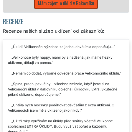
úklid v Rakovníku
RECENZE
Recenze našich služeb uklízení od zákazníků:
Úklid i Velikonoční výzdoba za jedna, chválím a doporučuju...
Velikonoce byly happy, mami byla nadšená, jak máme hezky
uklizeno, děkuji za pomoc.
Nemám co dodat, výborně odvedená práce Velikonočního úklidu.
Špína, prach, pavučiny – všechno zmizelo, když jsme si na
Velikonoční úklid v Rakovníku objednali úklidovku Extra. Skutečně
pěkně uklizeno, doporučujeme.
Chtěla bych mocinky poděkovat děvčatům z extra uklízení. O
Velikonocích jsem měla uklizeno jako nikdy.
Už tři roky využívám na úklidy před svátky včetně Velikonoc
společnost EXTRA ÚKLIDY. Budu využívat pořád a každému
doporučuji.