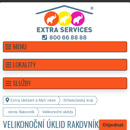
800 66 88 88
MENU
LOKALITY
SLUŽBY
Extra Uklízení a Mytí oken
Středočeský kraj
okres Rakovník
Velikonoční úklidy
VELIKONOČNÍ ÚKLID RAKOVNÍK
Objednat