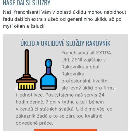
NAŠE DALŠÍ SLUŽBY
Naši franchisanti Vám v oblasti úklidu mohou nabídnout
řadu dalších extra služeb od generálního úklidu až po
mytí oken a žaluzií.
VÉ SLUŽBY RAKOVNÍK
ÚKLIDOVÁ SLUŽBA A 
Franchisová síť EXTRA
Na
UKLÍZENÍ zajišťuje v
UKL
Rakovníku a okolí
Rak
Rakovníku
pro
profesionální, kvalitní,
sl
ale levný úklid pro firmy
Lev
ujeme náš servis 24
nabízíme pro všechny o
 týdnu a to i během
státní podniky, ale i d
vátků. Uklidíme vše, co
Středočeském kraji s jis
e zárukou kvalitně
Mám zájem o úklidové 