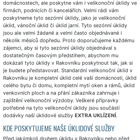
domácnostech, ale poskytne vám i velikonoční úklidy ve
firmách, podnicích či kancelářích. Velmi rádi vám
poskytneme tyto sezónní úklidy, jako je velikonoční
úklid, vánoční úklid či úklid jarní. Tyto sezónní úklidy
jsou ale velmi žádané a velmi často objednávané i
několik měsíců dopředu. Proto doporučujeme každému
zájemci, aby si tyto sezónní úklidy objednával s
dostatečným časovým předstihem, abychom mu
dokázali tyto úklidy v Rakovníku poskytnout tak, jak si
je budete představovat. Standardní velikonoční úklid v
Rakovníku je kompletní úklid celé vaší domácnosti, úklid
celého bytu či domu, kompletní mytí oken a rámů, úklid
venkovních ploch a na přání zákazníka zahrnuje i
zajištění velikonoční výzdoby. Veškeré přípravky
potřebné na tyto velikonoční úklidy jsou součástí
dodávky naší úklidové služby
EXTRA UKLÍZENÍ
.
KDE POSKYTUJEME NAŠE ÚKLIDOVÉ SLUŽBY
Před jakýmkoli druhem úklidu v Rakovníku nebo před