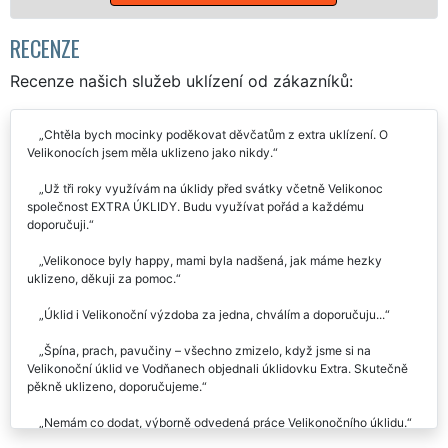
RECENZE
Recenze našich služeb uklízení od zákazníků:
Chtěla bych mocinky poděkovat děvčatům z extra uklízení. O
Velikonocích jsem měla uklizeno jako nikdy.
Už tři roky využívám na úklidy před svátky včetně Velikonoc
společnost EXTRA ÚKLIDY. Budu využívat pořád a každému
doporučuji.
Velikonoce byly happy, mami byla nadšená, jak máme hezky
uklizeno, děkuji za pomoc.
Úklid i Velikonoční výzdoba za jedna, chválím a doporučuju...
Špína, prach, pavučiny – všechno zmizelo, když jsme si na
Velikonoční úklid ve Vodňanech objednali úklidovku Extra. Skutečně
pěkně uklizeno, doporučujeme.
Nemám co dodat, výborně odvedená práce Velikonočního úklidu.