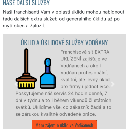
NAŠE DALŠÍ SLUŽBY
Naši franchisanti Vám v oblasti úklidu mohou nabídnout
řadu dalších extra služeb od generálního úklidu až po
mytí oken a žaluzií.
DOVÉ SLUŽBY VODŇANY
ÚKLIDOVÁ SLUŽBA 
Franchisová síť EXTRA
UKLÍZENÍ zajišťuje ve
Vodňanech a okolí
Vodňan profesionální,
kvalitní, ale levný úklid
pro firmy i jednotlivce.
ervis 24 hodin denně, 7
nabízíme pro všechny
 během víkendů či státních
státní podniky, ale i
vše, co zákazník žádá a to
Jihočeském kraji s jis
ně odvedené práce.
Mám zájem o úklido
o úklid ve Vodňanech