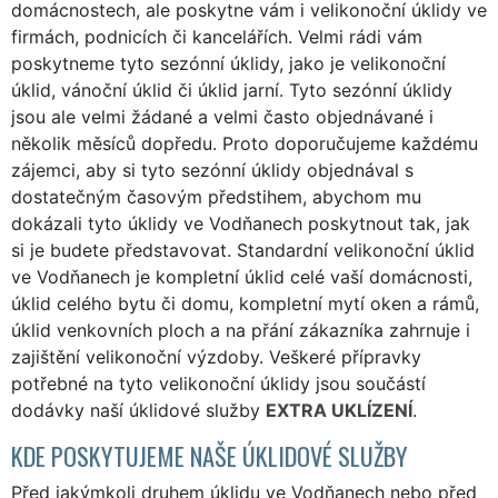
domácnostech, ale poskytne vám i velikonoční úklidy ve
firmách, podnicích či kancelářích. Velmi rádi vám
poskytneme tyto sezónní úklidy, jako je velikonoční
úklid, vánoční úklid či úklid jarní. Tyto sezónní úklidy
jsou ale velmi žádané a velmi často objednávané i
několik měsíců dopředu. Proto doporučujeme každému
zájemci, aby si tyto sezónní úklidy objednával s
dostatečným časovým předstihem, abychom mu
dokázali tyto úklidy ve Vodňanech poskytnout tak, jak
si je budete představovat. Standardní velikonoční úklid
ve Vodňanech je kompletní úklid celé vaší domácnosti,
úklid celého bytu či domu, kompletní mytí oken a rámů,
úklid venkovních ploch a na přání zákazníka zahrnuje i
zajištění velikonoční výzdoby. Veškeré přípravky
potřebné na tyto velikonoční úklidy jsou součástí
dodávky naší úklidové služby
EXTRA UKLÍZENÍ
.
KDE POSKYTUJEME NAŠE ÚKLIDOVÉ SLUŽBY
Před jakýmkoli druhem úklidu ve Vodňanech nebo před