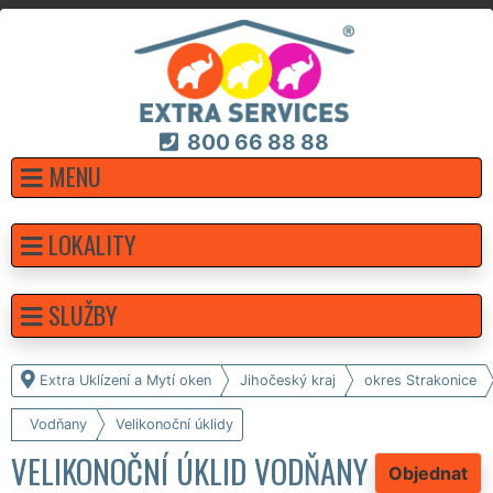
800 66 88 88
MENU
LOKALITY
SLUŽBY
Extra Uklízení a Mytí oken
Jihočeský kraj
okres Strakonice
Vodňany
Velikonoční úklidy
VELIKONOČNÍ ÚKLID VODŇANY
Objednat