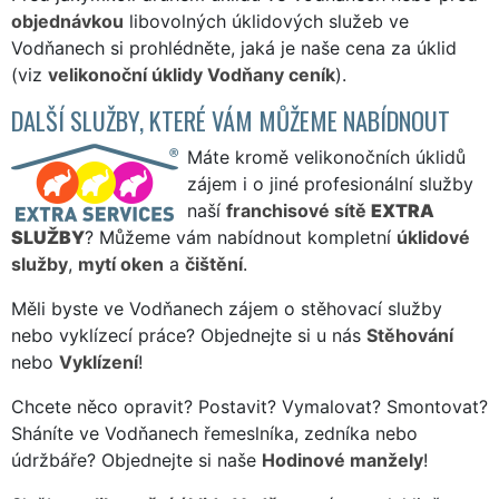
objednávkou
libovolných úklidových služeb ve
Vodňanech si prohlédněte, jaká je naše cena za úklid
(viz
velikonoční úklidy Vodňany ceník
).
DALŠÍ SLUŽBY, KTERÉ VÁM MŮŽEME NABÍDNOUT
Máte kromě velikonočních úklidů
zájem i o jiné profesionální služby
naší
franchisové sítě
EXTRA
SLUŽBY
? Můžeme vám nabídnout kompletní
úklidové
služby
,
mytí oken
a
čištění
.
Měli byste ve Vodňanech zájem o stěhovací služby
nebo vyklízecí práce? Objednejte si u nás
Stěhování
nebo
Vyklízení
!
Chcete něco opravit? Postavit? Vymalovat? Smontovat?
Sháníte ve Vodňanech řemeslníka, zedníka nebo
údržbáře? Objednejte si naše
Hodinové manžely
!