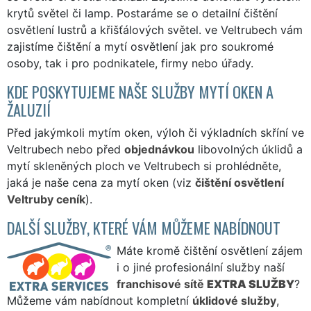
krytů světel či lamp. Postaráme se o detailní čištění
osvětlení lustrů a křišťálových světel. ve Veltrubech vám
zajistíme čištění a mytí osvětlení jak pro soukromé
osoby, tak i pro podnikatele, firmy nebo úřady.
KDE POSKYTUJEME NAŠE SLUŽBY MYTÍ OKEN A
ŽALUZIÍ
Před jakýmkoli mytím oken, výloh či výkladních skříní ve
Veltrubech nebo před
objednávkou
libovolných úklidů a
mytí skleněných ploch ve Veltrubech si prohlédněte,
jaká je naše cena za mytí oken (viz
čištění osvětlení
Veltruby ceník
).
DALŠÍ SLUŽBY, KTERÉ VÁM MŮŽEME NABÍDNOUT
Máte kromě čištění osvětlení zájem
i o jiné profesionální služby naší
franchisové sítě
EXTRA SLUŽBY
?
Můžeme vám nabídnout kompletní
úklidové služby
,