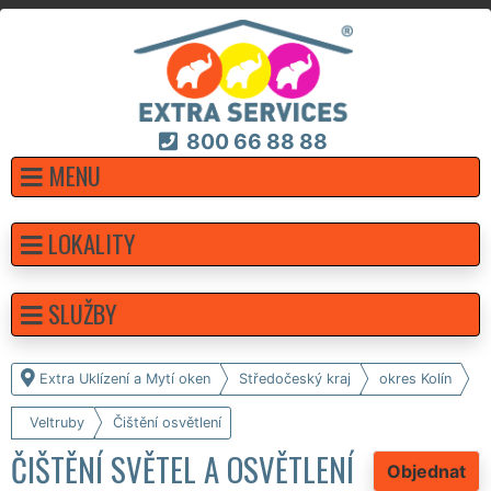
800 66 88 88
MENU
LOKALITY
SLUŽBY
Extra Uklízení a Mytí oken
Středočeský kraj
okres Kolín
Veltruby
Čištění osvětlení
ČIŠTĚNÍ SVĚTEL A OSVĚTLENÍ
Objednat