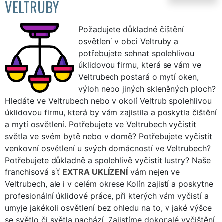
VELTRUBY
Požadujete důkladné čištění
osvětlení v obci Veltruby a
potřebujete sehnat spolehlivou
úklidovou firmu, která se vám ve
Veltrubech postará o mytí oken,
výloh nebo jiných skleněných ploch?
Hledáte ve Veltrubech nebo v okolí Veltrub spolehlivou
úklidovou firmu, která by vám zajistila a poskytla čištění
a mytí osvětlení. Potřebujete ve Veltrubech vyčistit
světla ve svém bytě nebo v domě? Potřebujete vyčistit
venkovní osvětlení u svých domácností ve Veltrubech?
Potřebujete důkladně a spolehlivě vyčistit lustry? Naše
franchisová síť
EXTRA UKLÍZENÍ
vám nejen ve
Veltrubech, ale i v celém okrese Kolín zajistí a poskytne
profesionální úklidové práce, při kterých vám vyčistí a
umyje jakékoli osvětlení bez ohledu na to, v jaké výšce
se světlo či světla nachází. Zajistíme dokonalé vyčištění