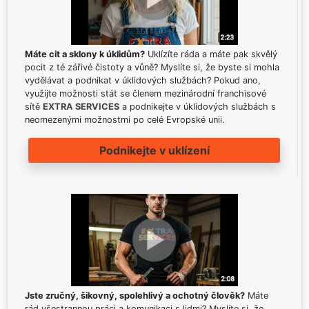
Máte cit a sklony k úklidům?
Uklízíte ráda a máte pak skvělý
pocit z té zářivé čistoty a vůně? Myslíte si, že byste si mohla
vydělávat a podnikat v úklidových službách? Pokud ano,
využijte možnosti stát se členem mezinárodní franchisové
sítě
EXTRA SERVICES
a podnikejte v úklidových službách s
neomezenými možnostmi po celé Evropské unii.
Podnikejte v uklízení
Jste zručný, šikovný, spolehlivý a ochotný člověk?
Máte
rád všestrannou práci a komunikaci s lidmi? Myslíte si, že