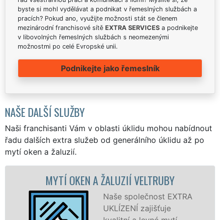
byste si mohl vydělávat a podnikat v řemeslných službách a
pracích? Pokud ano, využijte možnosti stát se členem
mezinárodní franchisové sítě
EXTRA SERVICES
a podnikejte
v libovolných řemeslných službách s neomezenými
možnostmi po celé Evropské unii.
Podnikejte jako řemeslník
NAŠE DALŠÍ SLUŽBY
Naši franchisanti Vám v oblasti úklidu mohou nabídnout
řadu dalších extra služeb od generálního úklidu až po
mytí oken a žaluzií.
N A ŽALUZIÍ VELTRUBY
MYTÍ OKENN
V
Naše společnost EXTRA
UKLÍZENÍ zajišťuje
kvalitní a levné mytí