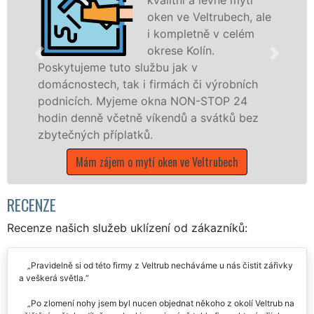
oken ve Veltrubech, ale
i kompletně v celém
okrese Kolín.
o službu jak v
ak i firmách či výrobních
dřevěná okna a dv
jeme okna NON-STOP 24
kompletní a kvalit
etně víkendů a svátků bez
okrese Kolín prost
latků.
poboček sítě EXTR
víkendech a během
 o mytí oken ve Veltrubech
Mám zájem o mytí
RECENZE
Recenze našich služeb uklízení od zákazníků:
Pravidelně si od této firmy z Veltrub necháváme u nás čistit zářivky
a veškerá světla.