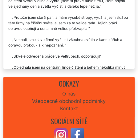
Po zlomení nohy jsem byl nucen objednat někoho z okolí Veltrub na
očištění světel v dílně a vybral jsem si právě tuhle firmu, která přijela
ve sjednaný den a světla vyčistila daleko lépe než já.
Protože jsem starší paní a mám vysoké stropy, využila jsem službu
této firmy na čištění světel a jsem za to velice ráda. Jejich práci
opravdu oceňuji a cena mně velice překvapila.
Nechali jsme si ve firmě vyčistit všechna světla v kancelářích a
opravdu prokoukla k nepoznání.
Skvěle odvedená práce ve Veltrubech, doporučuji!
Objednala jsem na centrální lince čištění a během několika minut
mně kontaktovala paní, se kterou jsem se domluvila hned na druhý
den. Takhle rychlý servis jsem nečekala. Úklid byl parádní.
ODKAZY
O nás
Všeobecné obchodní podmínky
Kontakt
SOCIÁLNÍ SÍTĚ