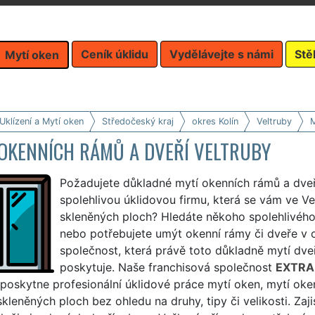
Ceník úklidu
Vydělávejte s námi
Stě
Mytí oken
Uklízení a Mytí oken
Středočeský kraj
okres Kolín
Veltruby
M
 OKENNÍCH RÁMŮ A DVEŘÍ VELTRUBY
Požadujete důkladné mytí okenních rámů a dveří
spolehlivou úklidovou firmu, která se vám ve Ve
skleněných ploch? Hledáte někoho spolehlivého
nebo potřebujete umýt okenní rámy či dveře v 
společnost, která právě toto důkladně mytí dve
poskytuje. Naše franchisová společnost
EXTRA
a poskytne profesionální úklidové práce mytí oken, mytí oke
skleněných ploch bez ohledu na druhy, tipy či velikosti. Za