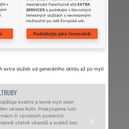
jte v
mezinárodní franchisové sítě
EXTRA
nými
SERVICES
a podnikejte v libovolných
i.
řemeslných službách s neomezenými
možnostmi po celé Evropské unii.
í
Podnikejte jako řemeslník
h extra služeb od generálního úklidu až po mytí
ELTRUBY
išťuje kvalitní a levné mytí oken
elém okrese Kolín. Poskytujeme tuto
irmách či výrobních podnicích.
enně včetně víkendů a svátků bez