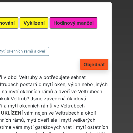
hování
Vyklízení
Hodinový manžel
ytí okenních rámů a dveří
Objednat
 v obci Veltruby a potřebujete sehnat
ltrubech postará o mytí oken, výloh nebo jiných
 na mytí okenních rámů a dveří ve Veltrubech
okolí Veltrub? Jsme zavedená úklidová
ří a mytí okenních rámů ve Veltrubech
 UKLÍZENÍ
vám nejen ve Veltrubech a okolí
nních rámů, mytí dveří ale i mytí veškerých
jistíme vám mytí garážových vrat i mytí ostatních