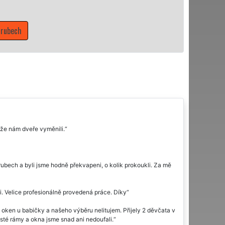
trubech
 že nám dveře vyměnili.
rubech a byli jsme hodně překvapeni, o kolik prokoukli. Za mě
i. Velice profesionálně provedená práce. Díky
 oken u babičky a našeho výběru nelitujem. Přijely 2 děvčata v
isté rámy a okna jsme snad ani nedoufali.