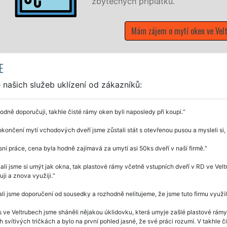
zbytečných příplatků.
Mám zájem o mytí oken ve Vel
E
našich služeb uklízení od zákazníků:
dně doporučuji, takhle čisté rámy oken byli naposledy při koupi.
končení mytí vchodových dveří jsme zůstali stát s otevřenou pusou a mysleli si,
ní práce, cena byla hodně zajímavá za umytí asi 50ks dveří v naší firmě.
li jsme si umýt jak okna, tak plastové rámy včetně vstupních dveří v RD ve Velt
ji a znova využiji.
li jsme doporučení od sousedky a rozhodně nelitujeme, že jsme tuto firmu využil
 ve Veltrubech jsme sháněli nějakou úklidovku, která umyje zašlé plastové rámy
 svítivých tričkách a bylo na první pohled jasné, že své práci rozumí. V takhle č