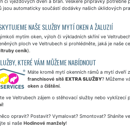
h či vjezdových dveří a bran. Veškeré přípravky potřebné p
 jsou automaticky součástí dodávky našich úklidových pra
SKYTUJEME NAŠE SLUŽBY MYTÍ OKEN A ŽALUZIÍ
ýmkoli mytím oken, výloh či výkladních skříní ve Veltrube
eněných ploch ve Veltrubech si prohlédněte, jaká je naše c
ltruby ceník
).
SLUŽBY, KTERÉ VÁM MŮŽEME NABÍDNOUT
Máte kromě mytí okenních rámů a mytí dveří záj
franchisové sítě
EXTRA SLUŽBY
? Můžeme vá
oken
a
čištění
.
te ve Veltrubech zájem o stěhovací služby nebo vyklízecí 
í
!
něco opravit? Postavit? Vymalovat? Smontovat? Sháníte ve
jte si naše
Hodinové manžely
!