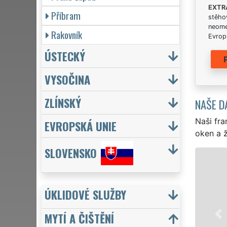
EXTR
Příbram
stěhov
neome
Rakovník
Evrops
ÚSTECKÝ
VYSOČINA
ZLÍNSKÝ
NAŠE D
Naši fra
EVROPSKÁ UNIE
oken a ž
SLOVENSKO
ÚKLIDOVÉ SLUŽBY
MYTÍ A ČIŠTĚNÍ