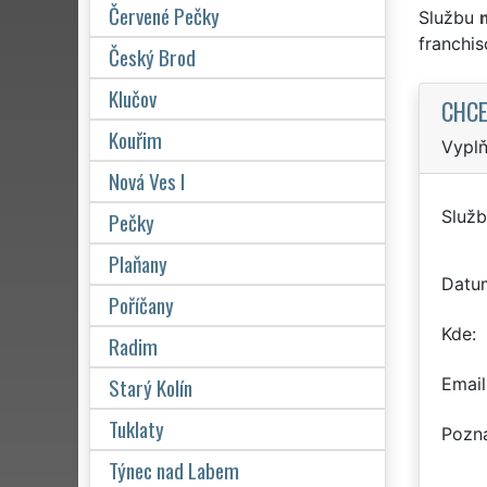
Červené Pečky
Službu
franchi
Český Brod
Klučov
CHCE
Kouřim
Vyplň
Nová Ves I
Služb
Pečky
Plaňany
Datu
Poříčany
Kde
Radim
Starý Kolín
Email
Tuklaty
Pozn
Týnec nad Labem