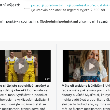
tní výjezd
požaduji upřednostnit moji objednávku před ostatním
(je účtován poplatek za urgentní výjezd 2 500 Kč)
ním poptávky souhlasím s
Obchodními podmínkami
a jsem s nimi seznám
e si, že jste spolehlivý, zručný a
Máte cit a sklony k úklidům?
Ukl
ky zdatný člověk?
Domníváte se,
ráda a máte pak skvělý pocit z t
te si mohl vydělávat a podnikat
čistoty a vůně? Myslíte si, že by
hovacích a vyklízecích službách?
mohla vydělávat a podnikat v úk
ano, využijte možnosti stát se
službách? Pokud ano, využijte 
m mezinárodní franchisové sítě
stát se členem mezinárodní fran