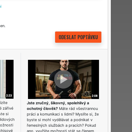
i
en.
ízíte
Jste zručný, šikovný, spolehlivý a
é zářivé
ochotný člověk?
Máte rád všestrannou
ste si
práci a komunikaci s lidmi? Myslíte si, že
lidových
byste si mohl vydělávat a podnikat v
možnosti
řemeslných službách a pracích? Pokud
chisové
ano, využijte možnosti stát se členem