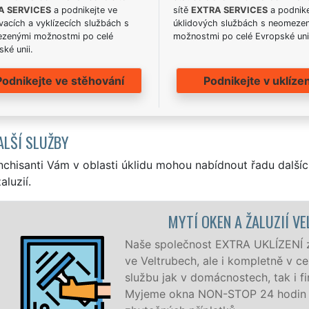
A SERVICES
a podnikejte ve
sítě
EXTRA SERVICES
a podnike
acích a vyklízecích službách s
úklidových službách s neomeze
zenými možnostmi po celé
možnostmi po celé Evropské uni
ké unii.
Podnikejte ve stěhování
Podnikejte v uklízen
ALŠÍ SLUŽBY
nchisanti Vám v oblasti úklidu mohou nabídnout řadu dalšíc
aluzií.
MYTÍ OKEN A ŽALUZIÍ V
Naše společnost EXTRA UKLÍZENÍ zaj
ve Veltrubech, ale i kompletně v c
službu jak v domácnostech, tak i f
Myjeme okna NON-STOP 24 hodin d