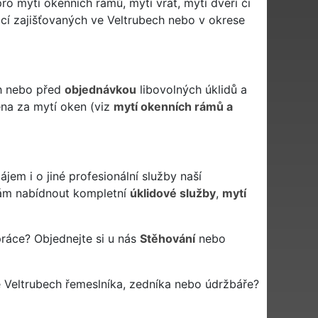
ro mytí okenních rámů, mytí vrat, mytí dveří či
cí zajišťovaných ve Veltrubech nebo v okrese
ch nebo před
objednávkou
libovolných úklidů a
ena za mytí oken (viz
mytí okenních rámů a
em i o jiné profesionální služby naší
m nabídnout kompletní
úklidové služby
,
mytí
práce? Objednejte si u nás
Stěhování
nebo
 Veltrubech řemeslníka, zedníka nebo údržbáře?