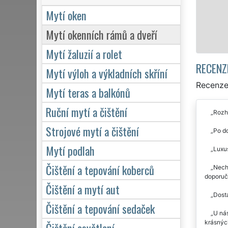
Mytí oken
Mytí okenních rámů a dveří
Mytí žaluzií a rolet
RECENZ
Mytí výloh a výkladních skříní
Recenze 
Mytí teras a balkónů
Ruční mytí a čištění
Rozho
Strojové mytí a čištění
Po do
Mytí podlah
Luxus
Čištění a tepování koberců
Necha
doporuču
Čištění a mytí aut
Dosta
Čištění a tepování sedaček
U nás
krásných
Čištění osvětlení