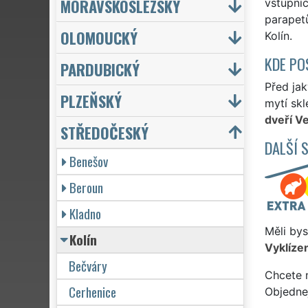
MORAVSKOSLEZSKÝ
vstupníc
parapetů
OLOMOUCKÝ
Kolín.
KDE PO
PARDUBICKÝ
Před jak
PLZEŇSKÝ
mytí skl
dveří Ve
STŘEDOČESKÝ
DALŠÍ 
Benešov
Beroun
Kladno
Měli bys
Kolín
Vyklízen
Bečváry
Chcete 
Cerhenice
Objedne