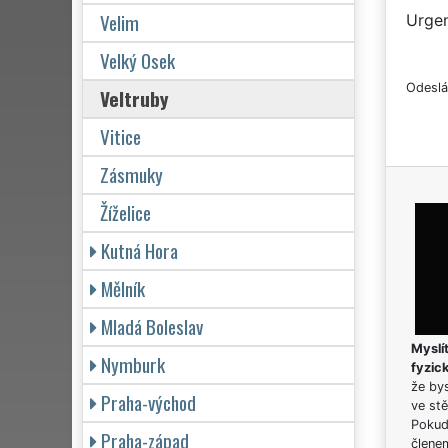
Velim
Urgen
Velký Osek
Odeslá
Veltruby
Vitice
Zásmuky
Žíželice
Kutná Hora
Mělník
Mladá Boleslav
Myslít
Nymburk
fyzic
že bys
Praha-východ
ve stě
Pokud 
Praha-západ
člene