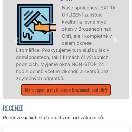
Naše společnost EXTRA
UKLÍZENÍ zajišťuje
kvalitní a levné mytí
oken v Brozanech nad
Ohří, ale i kompletně v
celém okrese
. Poskytujeme tuto službu jak v
dřevěná okna
ch, tak i firmách či výrobních
kompletní a k
. Myjeme okna NON-STOP 24
okrese Litom
ně včetně víkendů a svátků bez
franchisovýc
 příplatků.
UKLÍZENÍ, a 
státních svát
em o mytí oken v Brozanech nad Ohří
Mám zájem
RECENZE
Recenze našich služeb uklízení od zákazníků: