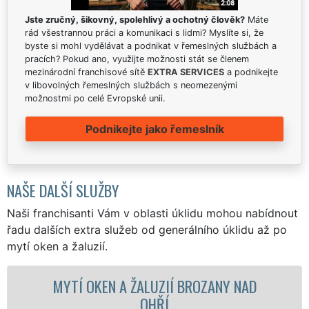
Jste zručný, šikovný, spolehlivý a ochotný člověk?
Máte
rád všestrannou práci a komunikaci s lidmi? Myslíte si, že
byste si mohl vydělávat a podnikat v řemeslných službách a
pracích? Pokud ano, využijte možnosti stát se členem
mezinárodní franchisové sítě
EXTRA SERVICES
a podnikejte
v libovolných řemeslných službách s neomezenými
možnostmi po celé Evropské unii.
Podnikejte jako řemeslník
NAŠE DALŠÍ SLUŽBY
Naši franchisanti Vám v oblasti úklidu mohou nabídnout
řadu dalších extra služeb od generálního úklidu až po
mytí oken a žaluzií.
KEN A ŽALUZIÍ BROZANY NAD
MYTÍ OKENN
OHŘÍ