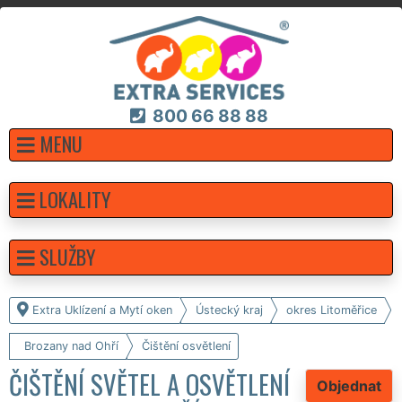
800 66 88 88
MENU
LOKALITY
SLUŽBY
Extra Uklízení a Mytí oken
Ústecký kraj
okres Litoměřice
Brozany nad Ohří
Čištění osvětlení
ČIŠTĚNÍ SVĚTEL A OSVĚTLENÍ
Objednat