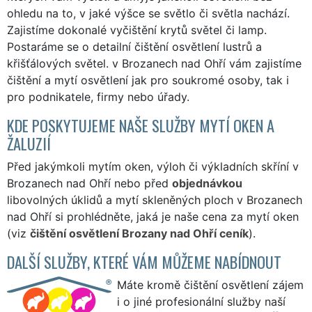
ohledu na to, v jaké výšce se světlo či světla nachází.
Zajistíme dokonalé vyčištění krytů světel či lamp.
Postaráme se o detailní čištění osvětlení lustrů a
křišťálových světel. v Brozanech nad Ohří vám zajistíme
čištění a mytí osvětlení jak pro soukromé osoby, tak i
pro podnikatele, firmy nebo úřady.
KDE POSKYTUJEME NAŠE SLUŽBY MYTÍ OKEN A
ŽALUZIÍ
Před jakýmkoli mytím oken, výloh či výkladních skříní v
Brozanech nad Ohří nebo před
objednávkou
libovolných úklidů a mytí skleněných ploch v Brozanech
nad Ohří si prohlédněte, jaká je naše cena za mytí oken
(viz
čištění osvětlení Brozany nad Ohří ceník
).
DALŠÍ SLUŽBY, KTERÉ VÁM MŮŽEME NABÍDNOUT
Máte kromě čištění osvětlení zájem
i o jiné profesionální služby naší