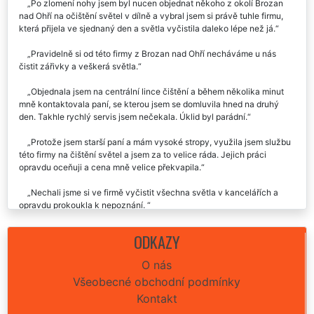
Po zlomení nohy jsem byl nucen objednat někoho z okolí Brozan
nad Ohří na očištění světel v dílně a vybral jsem si právě tuhle firmu,
která přijela ve sjednaný den a světla vyčistila daleko lépe než já.
Pravidelně si od této firmy z Brozan nad Ohří necháváme u nás
čistit zářivky a veškerá světla.
Objednala jsem na centrální lince čištění a během několika minut
mně kontaktovala paní, se kterou jsem se domluvila hned na druhý
den. Takhle rychlý servis jsem nečekala. Úklid byl parádní.
Protože jsem starší paní a mám vysoké stropy, využila jsem službu
této firmy na čištění světel a jsem za to velice ráda. Jejich práci
opravdu oceňuji a cena mně velice překvapila.
Nechali jsme si ve firmě vyčistit všechna světla v kancelářích a
opravdu prokoukla k nepoznání.
Skvěle odvedená práce v Brozanech nad Ohří, doporučuji!
ODKAZY
O nás