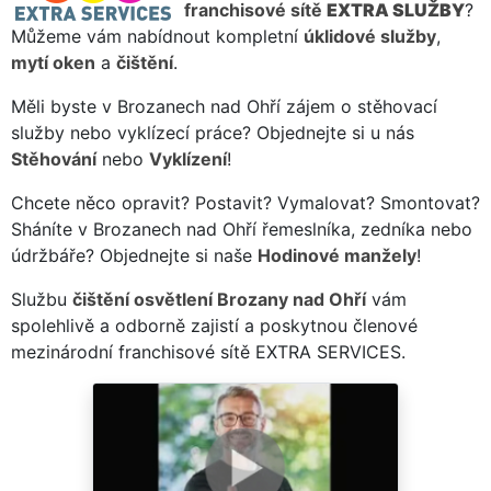
franchisové sítě
EXTRA SLUŽBY
?
Můžeme vám nabídnout kompletní
úklidové služby
,
mytí oken
a
čištění
.
Měli byste v Brozanech nad Ohří zájem o stěhovací
služby nebo vyklízecí práce? Objednejte si u nás
Stěhování
nebo
Vyklízení
!
Chcete něco opravit? Postavit? Vymalovat? Smontovat?
Sháníte v Brozanech nad Ohří řemeslníka, zedníka nebo
údržbáře? Objednejte si naše
Hodinové manžely
!
Službu
čištění osvětlení Brozany nad Ohří
vám
spolehlivě a odborně zajistí a poskytnou členové
mezinárodní franchisové sítě EXTRA SERVICES.