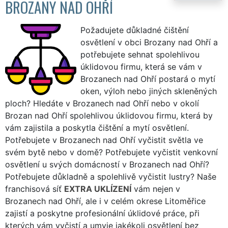
BROZANY NAD OHŘÍ
Požadujete důkladné čištění
osvětlení v obci Brozany nad Ohří a
potřebujete sehnat spolehlivou
úklidovou firmu, která se vám v
Brozanech nad Ohří postará o mytí
oken, výloh nebo jiných skleněných
ploch? Hledáte v Brozanech nad Ohří nebo v okolí
Brozan nad Ohří spolehlivou úklidovou firmu, která by
vám zajistila a poskytla čištění a mytí osvětlení.
Potřebujete v Brozanech nad Ohří vyčistit světla ve
svém bytě nebo v domě? Potřebujete vyčistit venkovní
osvětlení u svých domácností v Brozanech nad Ohří?
Potřebujete důkladně a spolehlivě vyčistit lustry? Naše
franchisová síť
EXTRA UKLÍZENÍ
vám nejen v
Brozanech nad Ohří, ale i v celém okrese Litoměřice
zajistí a poskytne profesionální úklidové práce, při
kterých vám vyčistí a umyje jakékoli osvětlení bez