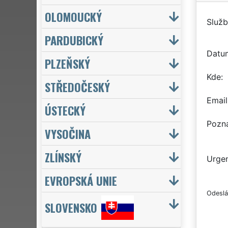
OLOMOUCKÝ
Služb
PARDUBICKÝ
Datu
PLZEŇSKÝ
Kde
STŘEDOČESKÝ
Email
ÚSTECKÝ
Pozn
VYSOČINA
ZLÍNSKÝ
Urgen
EVROPSKÁ UNIE
Odeslá
SLOVENSKO