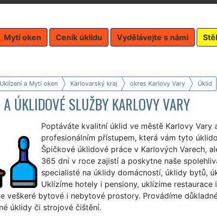
Mytí oken
Ceník úklidu
Vydělávejte s námi
Stě
Uklízení a Mytí oken
Karlovarský kraj
okres Karlovy Vary
Úklid
 A ÚKLIDOVÉ SLUŽBY KARLOVY VARY
Poptáváte kvalitní úklid ve městě Karlovy Vary 
profesionálním přístupem, která vám tyto úklid
Špičkové úklidové práce v Karlových Varech, al
365 dní v roce zajistí a poskytne naše spolehliv
specialisté na úklidy domácností, úklidy bytů, úk
Uklízíme hotely i pensiony, uklízíme restaurace 
 veškeré bytové i nebytové prostory. Provádíme důkladné ge
né úklidy či strojové čištění.