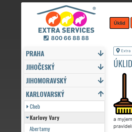
Úklid
800 66 88 88
PRAHA
Extra 
ÚKLID
JIHOČESKÝ
JIHOMORAVSKÝ
KARLOVARSKÝ
Cheb
Karlovy Vary
a myjeme
pravidel
Abertamy