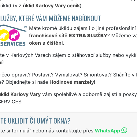
úklid (viz
úklid Karlovy Vary ceník
).
SLUŽBY, KTERÉ VÁM MŮŽEME NABÍDNOUT
Máte kromě úklidu zájem i o jiné profesionální
franchisové sítě
EXTRA SLUŽBY
? Můžeme vá
oken
a
čištění
.
te v Karlových Varech zájem o stěhovací služby nebo vyklí
í
!
něco opravit? Postavit? Vymalovat? Smontovat? Sháníte v 
e? Objednejte si naše
Hodinové manžely
!
úklid Karlovy Vary
vám spolehlivě a odborně zajistí a posky
SERVICES.
TE UKLIDIT ČI UMÝT OKNA?
te si formulář nebo nás kontaktujte přes
WhatsApp