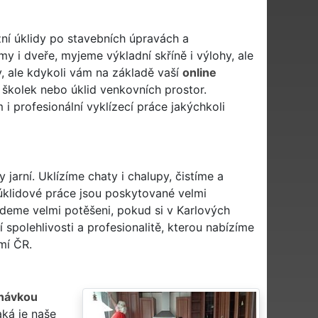
zní úklidy po stavebních úpravách a
 i dveře, myjeme výkladní skříně i výlohy, ale
y, ale kdykoli vám na základě vaší
online
a školek nebo úklid venkovních prostor.
 profesionální vyklízecí práce jakýchkoli
y jarní. Uklízíme chaty i chalupy, čistíme a
úklidové práce jsou poskytované velmi
udeme velmi potěšeni, pokud si v Karlových
spolehlivosti a profesionalitě, kterou nabízíme
mí ČR.
návkou
aká je naše