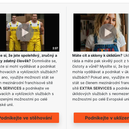
e si, že jste spolehlivý, zručný a
Máte cit a sklony k úklidům?
Ukl
ky zdatný člověk?
Domníváte se,
ráda a máte pak skvělý pocit z t
te si mohl vydělávat a podnikat
čistoty a vůně? Myslíte si, že by
hovacích a vyklízecích službách?
mohla vydělávat a podnikat v úk
ano, využijte možnosti stát se
službách? Pokud ano, využijte 
m mezinárodní franchisové sítě
stát se členem mezinárodní fran
A SERVICES
a podnikejte ve
sítě
EXTRA SERVICES
a podnike
acích a vyklízecích službách s
úklidových službách s neomeze
zenými možnostmi po celé
možnostmi po celé Evropské uni
ké unii.
Podnikejte ve stěhování
Podnikejte v uklízen