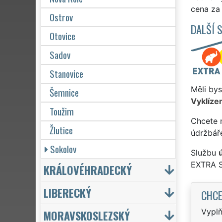
cena za 
Ostrov
DALŠÍ 
Otovice
Sadov
Stanovice
Měli bys
Šemnice
Vyklízen
Toužim
Chcete 
Žlutice
údržbář
Sokolov
Službu
EXTRA 
KRÁLOVÉHRADECKÝ
LIBERECKÝ
CHCE
Vyplň
MORAVSKOSLEZSKÝ