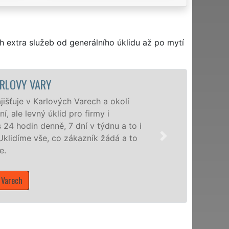
h extra služeb od generálního úklidu až po mytí
ÚKLIDOVÁ SLUŽBA A ČINNOSTI KARLOVY V
Naše společnost EXTRA UKLÍZENÍ poskytuje v 
veškeré profesionální úklidové služby NON-ST
služby nabízíme pro všechny obchodní společnost
domácnosti v celém Karlovarském kraji s jistoto
Mám zájem o úklidové služby v Karlových Varech