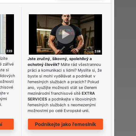
ízíte
Jste zručný, šikovný, spolehlivý a
é zářivé
ochotný člověk?
Máte rád všestrannou
ste si
práci a komunikaci s lidmi? Myslíte si, že
lidových
byste si mohl vydělávat a podnikat v
možnosti
řemeslných službách a pracích? Pokud
chisové
ano, využijte možnosti stát se členem
jte v
mezinárodní franchisové sítě
EXTRA
nými
SERVICES
a podnikejte v libovolných
i.
řemeslných službách s neomezenými
možnostmi po celé Evropské unii.
í
Podnikejte jako řemeslník