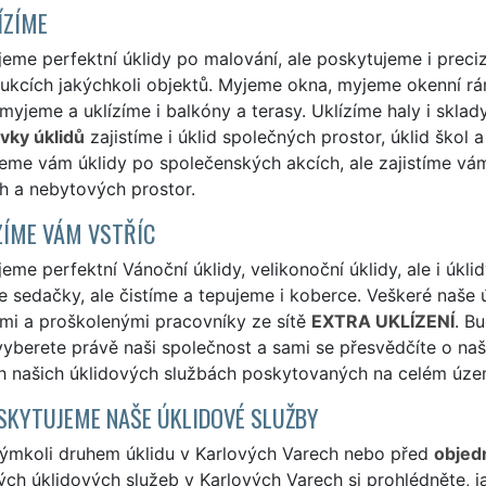
ÍZÍME
eme perfektní úklidy po malování, ale poskytujeme i preci
ukcích jakýchkoli objektů. Myjeme okna, myjeme okenní rámy
myjeme a uklízíme i balkóny a terasy. Uklízíme haly i sklad
vky úklidů
zajistíme i úklid společných prostor, úklid škol 
me vám úklidy po společenských akcích, ale zajistíme vám i
h a nebytových prostor.
ÍME VÁM VSTŘÍC
eme perfektní Vánoční úklidy, velikonoční úklidy, ale i úklid
 sedačky, ale čistíme a tepujeme i koberce. Veškeré naše 
mi a proškolenými pracovníky ze sítě
EXTRA UKLÍZENÍ
. B
yberete právě naši společnost a sami se přesvědčíte o naší 
ch našich úklidových službách poskytovaných na celém úze
SKYTUJEME NAŠE ÚKLIDOVÉ SLUŽBY
kýmkoli druhem úklidu v Karlových Varech nebo před
objed
ých úklidových služeb v Karlových Varech si prohlédněte, j