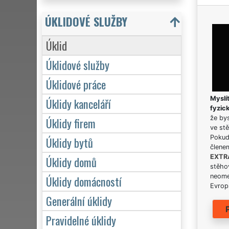
ÚKLIDOVÉ SLUŽBY
Úklid
Úklidové služby
Úklidové práce
Myslít
Úklidy kanceláří
fyzic
že bys
Úklidy firem
ve stě
Pokud 
Úklidy bytů
člene
EXTR
Úklidy domů
stěhov
neome
Úklidy domácností
Evrops
Generální úklidy
Pravidelné úklidy