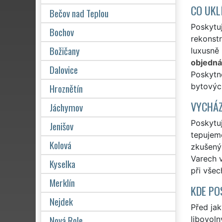
CO UKL
Bečov nad Teplou
Poskytuj
Bochov
rekonstr
Božičany
luxusně 
objedná
Dalovice
Poskytne
Hroznětín
bytovýc
VYCHÁZ
Jáchymov
Poskytuj
Jenišov
tepujeme
Kolová
zkušený
Varech v
Kyselka
při vše
Merklín
KDE PO
Nejdek
Před ja
Nová Role
libovoln