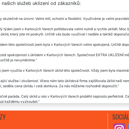
našich služeb uklízení od zákazníků:
y skutečně na úrovni. Velmi milí, ochotní a flexibilní. Využíváme je velmi pravid
ý týden jsem v Karlových Varech potřebovala velmi nutně a rychle uklidit. Moc
 úklid, který jste mi poskytli. Určitě vás budu využívat i nadále a taktéž doporučo
idem této společnosti jsem byla v Karlových Varech velmi spokojená. Určitě dopo
stá spokojenost s úklidem v Karlových Varech. Společnost EXTRA UKLÍZENÍ můžu
 určitě je nevyměníme.
 jsem využila v Karlových Varech úklid této společnosti. Vždy jsem byla maxi
ající služba i zkušenost. Včera nám tato úklidová firma zajišťovala úklid naší ne
í, seděla cena úklidu i celá domluva. Za nás můžeme rozhodně doporučit.
čně paráda. Celý úklid u nás v Karlových Varech proběhl naprosto perfektně. Cen
uji každému vyzkoušet.
em v Karlových Varech vyzkoušel pár úklidů, ale tuta firma je fakt super, není je
ZY
SOCIÁL