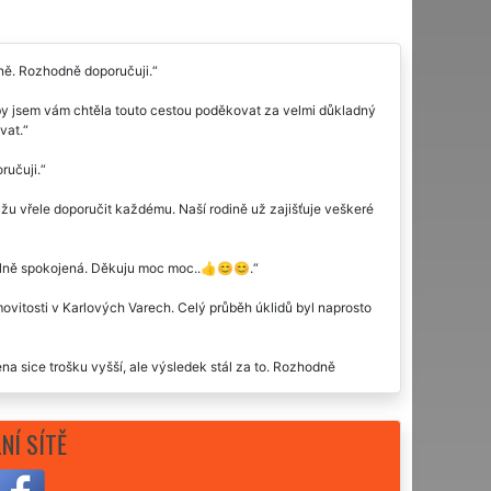
elně. Rozhodně doporučuji.
 by jsem vám chtěla touto cestou poděkovat za velmi důkladný
vat.
ručuji.
 vřele doporučit každému. Naší rodině už zajišťuje veškeré
málně spokojená. Děkuju moc moc..👍😊😊.
movitosti v Karlových Varech. Celý průběh úklidů byl naprosto
a sice trošku vyšší, ale výsledek stál za to. Rozhodně
diná věc co vytknout. Určitě doporučuju.
NÍ SÍTĚ