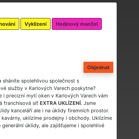
hování
Vyklízení
Hodinový manžel
Objednat
a sháníte spolehlivou společnost s
ové služby v Karlových Varech poskytne?
e i precizní mytí oken v Karlových Varech vám
á franchisová síť
EXTRA UKLÍZENÍ
. Jsme
lidy kanceláří ale i na úklidy firemních prostor.
i kavárny, uklízíme prodejny i obchody. Uklízíme
nerální úklidy, ale zajišťujeme i spolehlivé