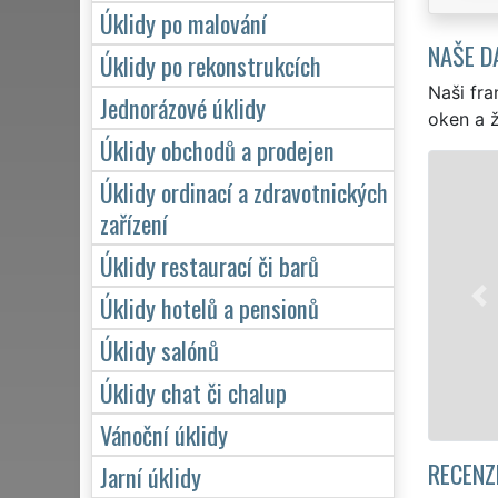
Úklidy po malování
NAŠE D
Úklidy po rekonstrukcích
Naši fra
Jednorázové úklidy
oken a ž
Úklidy obchodů a prodejen
ÚKLID A ÚKLIDOVÉ SLUŽBY KARLOVY V
Úklidy ordinací a zdravotnických
zařízení
Franchisová síť EXTRA UKLÍZENÍ zajišťuje v 
Karlových Varů profesionální, kvalitní, ale lev
Úklidy restaurací či barů
jednotlivce. Poskytujeme náš servis 24 hodin
během víkendů či státních svátků. Uklidíme 
Úklidy hotelů a pensionů
se zárukou kvalitně odvedené práce.
Úklidy salónů
Úklidy chat či chalup
Mám zájem o úklid v Karlových Varech
Vánoční úklidy
RECENZ
Jarní úklidy