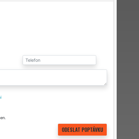
i
en.