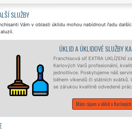
ALŠÍ SLUŽBY
nchisanti Vám v oblasti úklidu mohou nabídnout řadu dalšíc
aluzií.
ARY
Karlových Varech a okolí
ný úklid pro firmy i
 denně, 7 dní v týdnu a to i
vše, co zákazník žádá a to
E