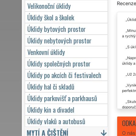
Recenze 
Velikonoční úklidy
Úklidy škol a školek
Úklid
Úklidy bytových prostor
Minul
a rychlý
Úklidy nebytových prostor
S úkl
Venkovní úklidy
Napro
Úklidy společných prostor
úklidy a
Úklidy po akcích či festivalech
Už 2x
Úklidy hal či skladů
Vynik
perfektn
Úklidy parkovišť a parkhausů
Skute
Úklidy kin a divadel
doporuč
Už js
Úklidy vlaků a autobusů
ODKA
MYTÍ A ČIŠTĚNÍ
O nás