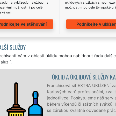
acích a vyklízecích službách s
úklidových službách s neomeze
zenými možnostmi po celé
možnostmi po celé Evropské uni
ké unii.
Podnikejte ve stěhování
Podnikejte v uklízen
ALŠÍ SLUŽBY
nchisanti Vám v oblasti úklidu mohou nabídnout řadu dalšíc
aluzií.
IDOVÉ SLUŽBY KARLOVY VARY
XTRA UKLÍZENÍ zajišťuje v Karlových Varech a okolí
fesionální, kvalitní, ale levný úklid pro firmy i
ytujeme náš servis 24 hodin denně, 7 dní v týdnu a to i
státních svátků. Uklidíme vše, co zákazník žádá a to
tně odvedené práce.