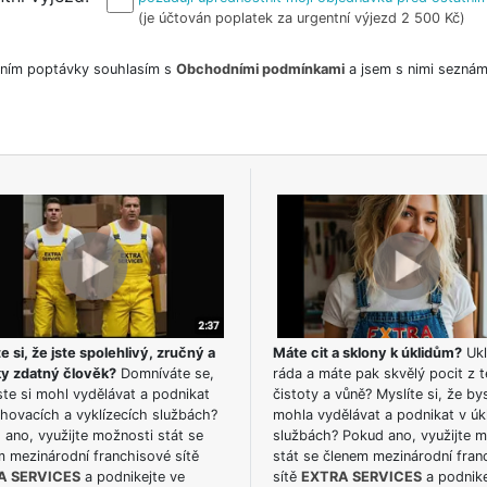
(je účtován poplatek za urgentní výjezd 2 500 Kč)
ním poptávky souhlasím s
Obchodními podmínkami
a jsem s nimi seznám
e si, že jste spolehlivý, zručný a
Máte cit a sklony k úklidům?
Ukl
ky zdatný člověk?
Domníváte se,
ráda a máte pak skvělý pocit z t
te si mohl vydělávat a podnikat
čistoty a vůně? Myslíte si, že by
hovacích a vyklízecích službách?
mohla vydělávat a podnikat v úk
ano, využijte možnosti stát se
službách? Pokud ano, využijte 
m mezinárodní franchisové sítě
stát se členem mezinárodní fran
A SERVICES
a podnikejte ve
sítě
EXTRA SERVICES
a podnike