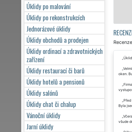
Úklidy po malování
Mám záje
Úklidy po rekonstrukcích
Jednorázové úklidy
RECENZ
Úklidy obchodů a prodejen
Recenze 
Úklidy ordinací a zdravotnických
zařízení
Úklid
Úklidy restaurací či barů
Velmi
oken. B
Úklidy hotelů a pensionů
Firma
vystupo
Úklidy salónů
Před 
Úklidy chat či chalup
Byla jse
Vánoční úklidy
Včera
všude d
Jarní úklidy