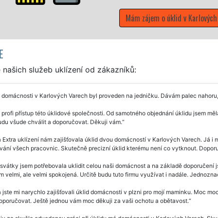
m o úklid v Karlových Varech
E
našich služeb uklízení od zákazníků:
 domácnosti v Karlových Varech byl proveden na jedničku. Dávám palec nahoru, 
 profi přístup této úklidové společnosti. Od samotného objednání úklidu jsem m
udu všude chválit a doporučovat. Děkuji vám.
 Extra uklízení nám zajišťovala úklid dvou domácností v Karlových Varech. Já i mo
vání všech pracovnic. Skutečně precizní úklid kterému není co vytknout. Dopor
svátky jsem potřebovala uklidit celou naši domácnost a na základě doporučení js
m velmi, ale velmi spokojená. Určitě budu tuto firmu využívat i nadále. Jednozn
 jste mi narychlo zajišťovali úklid domácnosti v plzni pro mojí maminku. Moc moc
oporučovat. Ještě jednou vám moc děkuji za vaši ochotu a obětavost.