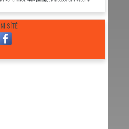
ělá komunikace, vřelý přístup, cena odpovídala výborné
ších problémů, doporučuji.
NÍ SÍTĚ
skutečně nádherně. Děkuji a doporučuji.