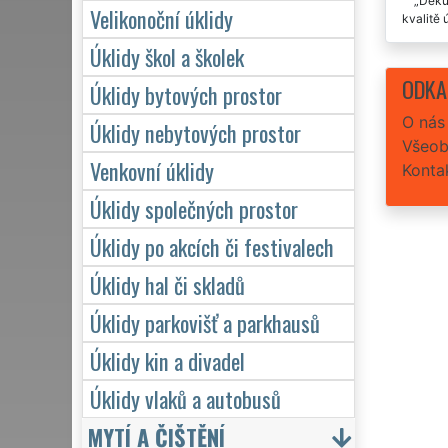
Děkuj
Velikonoční úklidy
kvalitě 
Úklidy škol a školek
Nemá
ODKA
Úklidy bytových prostor
Velmi
O nás
Úklidy nebytových prostor
Všeob
Venkovní úklidy
Konta
Úklidy společných prostor
Úklidy po akcích či festivalech
Úklidy hal či skladů
Úklidy parkovišť a parkhausů
Úklidy kin a divadel
Úklidy vlaků a autobusů
MYTÍ A ČIŠTĚNÍ