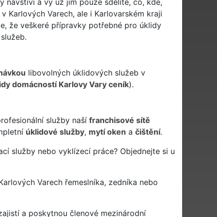
navštíví a vy už jim pouze sdělíte, co, kde,
v Karlových Varech, ale i Karlovarském kraji
e, že veškeré přípravky potřebné pro úklidy
služeb.
návkou
libovolných úklidových služeb v
idy domácností Karlovy Vary ceník
).
rofesionální služby naší
franchisové sítě
pletní
úklidové služby
,
mytí oken
a
čištění
.
cí služby nebo vyklízecí práce? Objednejte si u
Karlových Varech řemeslníka, zedníka nebo
ajistí a poskytnou členové mezinárodní