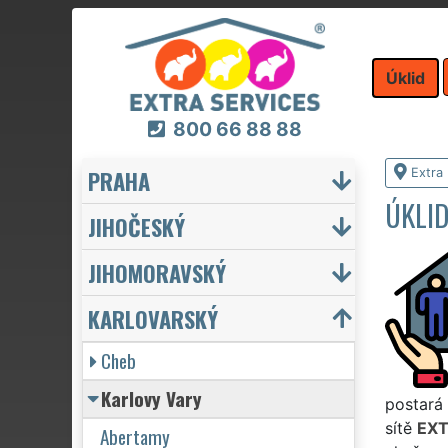
Úklid
800 66 88 88
PRAHA
Extra 
ÚKLI
JIHOČESKÝ
JIHOMORAVSKÝ
KARLOVARSKÝ
Cheb
Karlovy Vary
postará 
sítě
EXT
Abertamy