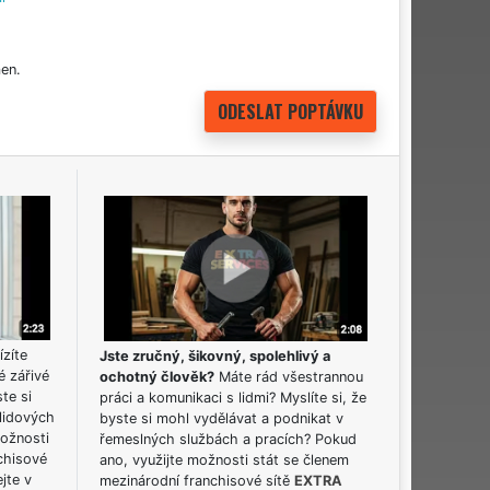
en.
ízíte
Jste zručný, šikovný, spolehlivý a
é zářivé
ochotný člověk?
Máte rád všestrannou
ste si
práci a komunikaci s lidmi? Myslíte si, že
lidových
byste si mohl vydělávat a podnikat v
možnosti
řemeslných službách a pracích? Pokud
chisové
ano, využijte možnosti stát se členem
jte v
mezinárodní franchisové sítě
EXTRA