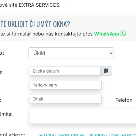
sové sítě EXTRA SERVICES.
TE UKLIDIT ČI UMÝT OKNA?
te si formulář nebo nás kontaktujte přes
WhatsApp
a
m
Telefon
ámka
tní výjezd
požaduji upřednostnit moji objednávku před ostatním