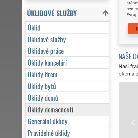
stěhov
neome
ÚKLIDOVÉ SLUŽBY
Evrops
Úklid
Úklidové služby
Úklidové práce
NAŠE D
Úklidy kanceláří
Naši fra
Úklidy firem
oken a ž
Úklidy bytů
ÚKLID A ÚKL
Úklidy domů
Franchisová síť E
Úklidy domácností
Karlových Varů pro
jednotlivce. Posk
Generální úklidy
během víkendů či 
Pravidelné úklidy
se zárukou kvali