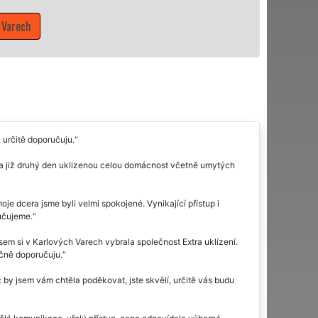
Mám zájem o úkli
určitě doporučuju.
ěla již druhý den uklizenou celou domácnost včetně umytých
je dcera jsme byli velmi spokojené. Vynikající přístup i
učujeme.
em si v Karlových Varech vybrala společnost Extra uklízení.
ačně doporučuju.
 by jsem vám chtěla poděkovat, jste skvělí, určitě vás budu