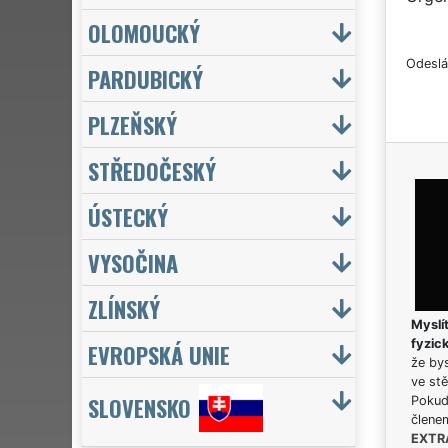
OLOMOUCKÝ
Odeslá
PARDUBICKÝ
PLZEŇSKÝ
STŘEDOČESKÝ
ÚSTECKÝ
VYSOČINA
ZLÍNSKÝ
Myslít
fyzic
EVROPSKÁ UNIE
že bys
ve stě
SLOVENSKO
Pokud 
člene
EXTR