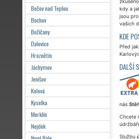
zkušenos
Bečov nad Teplou
kdy a ja
jsou pro
Bochov
vašich 
Božičany
KDE PO
Dalovice
Před ja
Hroznětín
Karlovýc
DALŠÍ 
Jáchymov
Jenišov
Kolová
Kyselka
nás
Stě
Merklín
Chcete 
údržbář
Nejdek
Nová Role
Službu