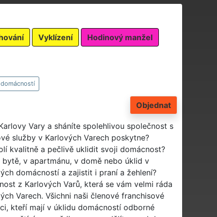
hování
Vyklízení
Hodinový manžel
 domácností
Objednat
Karlovy Vary a sháníte spolehlivou společnost s
ové služby v Karlových Varech poskytne?
í kvalitně a pečlivě uklidit svoji domácnost?
v bytě, v apartmánu, v domě nebo úklid v
ých domácností a zajistit i praní a žehlení?
nost z Karlových Varů, která se vám velmi ráda
ých Varech. Všichni naši členové franchisové
íci, kteří mají v úklidu domácností odborné