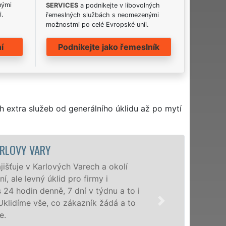
nými
SERVICES
a podnikejte v libovolných
i.
řemeslných službách s neomezenými
možnostmi po celé Evropské unii.
í
Podnikejte jako řemeslník
h extra služeb od generálního úklidu až po mytí
ÚKLIDOVÁ SLUŽBA
Naše společnost EX
veškeré profesionál
služby nabízíme pro 
domácnosti v celém K