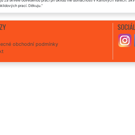
u za skvěle odvedenou práci při úklidu mé domácnosti v Karlových Varech. Skv
úklidových prací. Děkuju.
m co by jsem vytkla. Úklid domácnosti v Karlových Varech proběhl bez sebemen
ZY
SOCIÁL
 rychlá odezva, perfektní domluva, moc šikovná děvčata. Uklidili mi domácnost 
ecné obchodní podmínky
kt