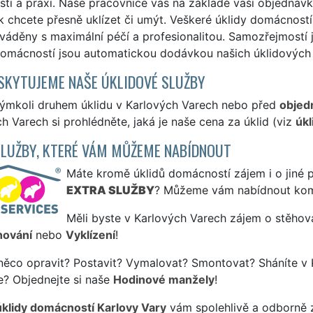
ti a praxi. Naše pracovnice vás na základě vaší objednávky 
k chcete přesně uklízet či umýt. Veškeré úklidy domácností 
váděny s maximální péčí a profesionalitou. Samozřejmostí j
domácností jsou automatickou dodávkou našich úklidových 
SKYTUJEME NAŠE ÚKLIDOVÉ SLUŽBY
kýmkoli druhem úklidu v Karlových Varech nebo před
objed
h Varech si prohlédněte, jaká je naše cena za úklid (viz
úkl
SLUŽBY, KTERÉ VÁM MŮŽEME NABÍDNOUT
Máte kromě úklidů domácností zájem i o jiné p
EXTRA SLUŽBY
? Můžeme vám nabídnout kom
Měli byste v Karlových Varech zájem o stěhova
hování
nebo
Vyklízení
!
něco opravit? Postavit? Vymalovat? Smontovat? Sháníte v 
e? Objednejte si naše
Hodinové manžely
!
úklidy domácností Karlovy Vary
vám spolehlivě a odborně z