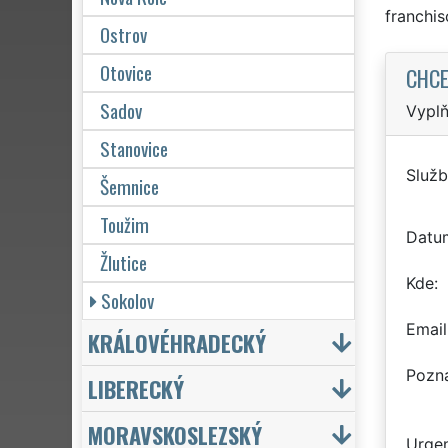
franchi
Ostrov
Otovice
CHCE
Sadov
Vyplň
Stanovice
Služb
Šemnice
Toužim
Datu
Žlutice
Kde
Sokolov
Email
KRÁLOVÉHRADECKÝ
Pozn
LIBERECKÝ
MORAVSKOSLEZSKÝ
Urgen