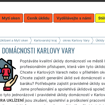
Mytí oken
Ceník úklidu
Vydělávejte s námi
Stě
Uklízení a Mytí oken
Karlovarský kraj
okres Karlovy Vary
Úklidy
D DOMÁCNOSTI KARLOVY VARY
Poptáváte kvalitní úklidy domácností ve městě 
profesionálním přístupem, která vám tyto úklid
Chcete v Karlových Varech nebo v přilehlém okol
Chcete zajistit generální úklid své domácnosti 
baráku? Potřebujete zajistit pravidelné úklidy sv
Jsme profesionální a spolehlivá úklidová společ
o tyto jednorázové i pravidelné úklidy domácností v Karlov
RA UKLÍZENÍ
jsou zkušení, spolehliví a proškolení pracovn