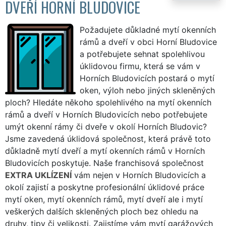
DVEŘÍ HORNÍ BLUDOVICE
Požadujete důkladné mytí okenních
rámů a dveří v obci Horní Bludovice
a potřebujete sehnat spolehlivou
úklidovou firmu, která se vám v
Horních Bludovicích postará o mytí
oken, výloh nebo jiných skleněných
ploch? Hledáte někoho spolehlivého na mytí okenních
rámů a dveří v Horních Bludovicích nebo potřebujete
umýt okenní rámy či dveře v okolí Horních Bludovic?
Jsme zavedená úklidová společnost, která právě toto
důkladně mytí dveří a mytí okenních rámů v Horních
Bludovicích poskytuje. Naše franchisová společnost
EXTRA UKLÍZENÍ
vám nejen v Horních Bludovicích a
okolí zajistí a poskytne profesionální úklidové práce
mytí oken, mytí okenních rámů, mytí dveří ale i mytí
veškerých dalších skleněných ploch bez ohledu na
druhy, tipy či velikosti. Zajistíme vám mytí garážových