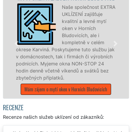
Naše společnost EXTRA
UKLÍZENÍ zajišťuje
kvalitní a levné mytí
oken v Horních
Bludovicích, ale i
kompletně v celém
okrese Karviná. Poskytujeme tuto službu jak
v domácnostech, tak i firmách či výrobních
dř
podnicích. Myjeme okna NON-STOP 24
kom
hodin denně včetně víkendů a svátků bez
ok
zbytečných příplatků.
fr
UK
Mám zájem o mytí oken v Horních Bludovicích
stá
M
RECENZE