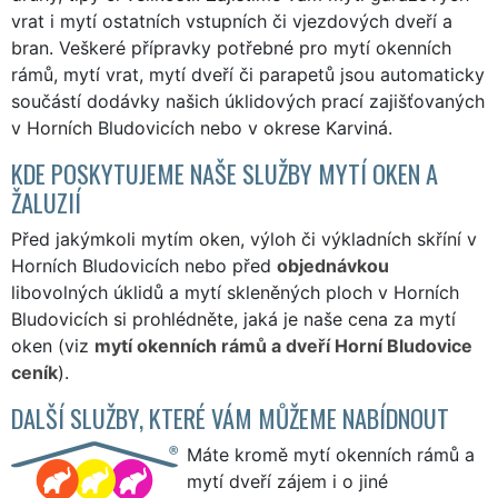
vrat i mytí ostatních vstupních či vjezdových dveří a
bran. Veškeré přípravky potřebné pro mytí okenních
rámů, mytí vrat, mytí dveří či parapetů jsou automaticky
součástí dodávky našich úklidových prací zajišťovaných
v Horních Bludovicích nebo v okrese Karviná.
KDE POSKYTUJEME NAŠE SLUŽBY MYTÍ OKEN A
ŽALUZIÍ
Před jakýmkoli mytím oken, výloh či výkladních skříní v
Horních Bludovicích nebo před
objednávkou
libovolných úklidů a mytí skleněných ploch v Horních
Bludovicích si prohlédněte, jaká je naše cena za mytí
oken (viz
mytí okenních rámů a dveří Horní Bludovice
ceník
).
DALŠÍ SLUŽBY, KTERÉ VÁM MŮŽEME NABÍDNOUT
Máte kromě mytí okenních rámů a
mytí dveří zájem i o jiné