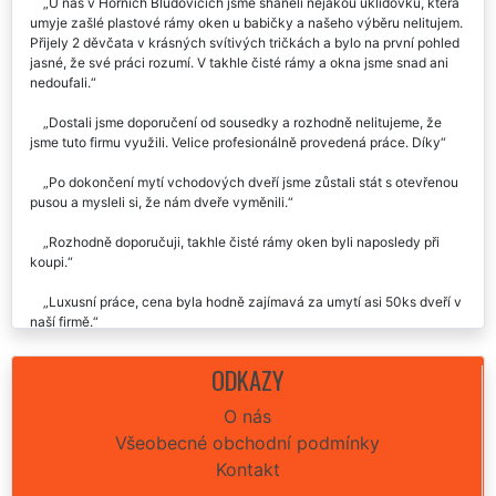
Recenze našich služeb uklízení od zákazníků:
U nás v Horních Bludovicích jsme sháněli nějakou úklidovku, která
umyje zašlé plastové rámy oken u babičky a našeho výběru nelitujem.
Přijely 2 děvčata v krásných svítivých tričkách a bylo na první pohled
jasné, že své práci rozumí. V takhle čisté rámy a okna jsme snad ani
nedoufali.
Dostali jsme doporučení od sousedky a rozhodně nelitujeme, že
jsme tuto firmu využili. Velice profesionálně provedená práce. Díky
Po dokončení mytí vchodových dveří jsme zůstali stát s otevřenou
pusou a mysleli si, že nám dveře vyměnili.
Rozhodně doporučuji, takhle čisté rámy oken byli naposledy při
koupi.
Luxusní práce, cena byla hodně zajímavá za umytí asi 50ks dveří v
naší firmě.
Nechali jsme si umýt jak okna, tak plastové rámy včetně vstupních
ODKAZY
dveří v RD v Horních Bludovicích a byli jsme hodně překvapeni, o kolik
prokoukli. Za mě doporučuji a znova využiji.