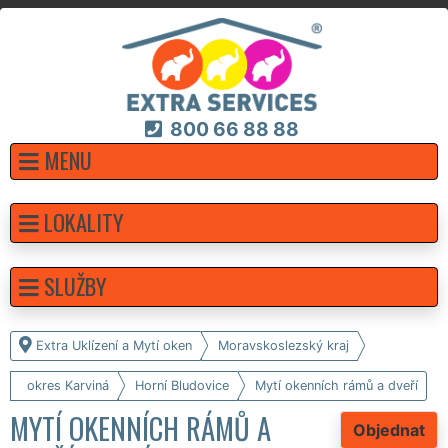
800 66 88 88
MENU
LOKALITY
SLUŽBY
Extra Uklízení a Mytí oken
Moravskoslezský kraj
okres Karviná
Horní Bludovice
Mytí okenních rámů a dveří
MYTÍ OKENNÍCH RÁMŮ A
Objednat