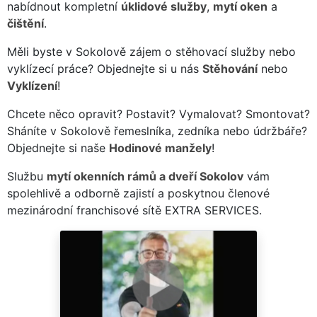
nabídnout kompletní
úklidové služby
,
mytí oken
a
čištění
.
Měli byste v Sokolově zájem o stěhovací služby nebo
vyklízecí práce? Objednejte si u nás
Stěhování
nebo
Vyklízení
!
Chcete něco opravit? Postavit? Vymalovat? Smontovat?
Sháníte v Sokolově řemeslníka, zedníka nebo údržbáře?
Objednejte si naše
Hodinové manžely
!
Službu
mytí okenních rámů a dveří Sokolov
vám
spolehlivě a odborně zajistí a poskytnou členové
mezinárodní franchisové sítě EXTRA SERVICES.