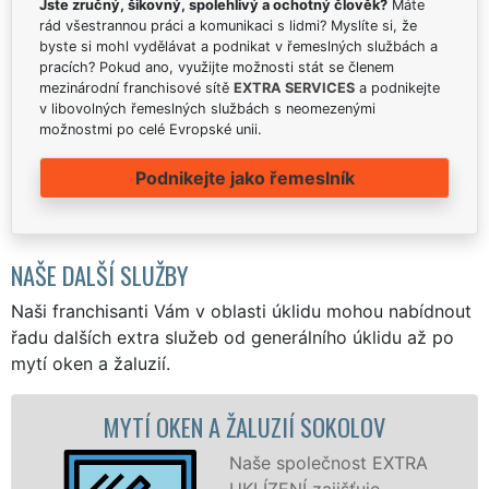
Jste zručný, šikovný, spolehlivý a ochotný člověk?
Máte
rád všestrannou práci a komunikaci s lidmi? Myslíte si, že
byste si mohl vydělávat a podnikat v řemeslných službách a
pracích? Pokud ano, využijte možnosti stát se členem
mezinárodní franchisové sítě
EXTRA SERVICES
a podnikejte
v libovolných řemeslných službách s neomezenými
možnostmi po celé Evropské unii.
Podnikejte jako řemeslník
NAŠE DALŠÍ SLUŽBY
Naši franchisanti Vám v oblasti úklidu mohou nabídnout
řadu dalších extra služeb od generálního úklidu až po
mytí oken a žaluzií.
N A ŽALUZIÍ SOKOLOV
MYTÍ OKENNÍCH 
Naše společnost EXTRA
UKLÍZENÍ zajišťuje