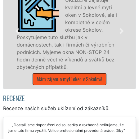
kvalitní a levné mytí
oken v Sokolově, ale i
kompletně v celém
okrese Sokolov.
o službu jak v
Poskytujeme komple
ak i firmách či výrobních
po celém okrese S
jeme okna NON-STOP 24
franchisových po
etně víkendů a svátků bez
UKLÍZENÍ, a to i 
latků.
státních svátků.
m o mytí oken v Sokolově
Mám zájem o myt
RECENZE
Recenze našich služeb uklízení od zákazníků:
Dostali jsme doporučení od sousedky a rozhodně nelitujeme, že
jsme tuto firmu využili. Velice profesionálně provedená práce. Díky