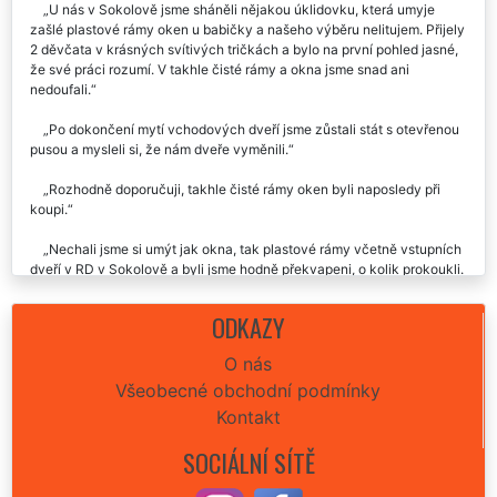
U nás v Sokolově jsme sháněli nějakou úklidovku, která umyje
zašlé plastové rámy oken u babičky a našeho výběru nelitujem. Přijely
2 děvčata v krásných svítivých tričkách a bylo na první pohled jasné,
že své práci rozumí. V takhle čisté rámy a okna jsme snad ani
nedoufali.
Po dokončení mytí vchodových dveří jsme zůstali stát s otevřenou
pusou a mysleli si, že nám dveře vyměnili.
Rozhodně doporučuji, takhle čisté rámy oken byli naposledy při
koupi.
Nechali jsme si umýt jak okna, tak plastové rámy včetně vstupních
dveří v RD v Sokolově a byli jsme hodně překvapeni, o kolik prokoukli.
Za mě doporučuji a znova využiji.
ODKAZY
Luxusní práce, cena byla hodně zajímavá za umytí asi 50ks dveří v
naší firmě.
O nás
Všeobecné obchodní podmínky
Kontakt
SOCIÁLNÍ SÍTĚ