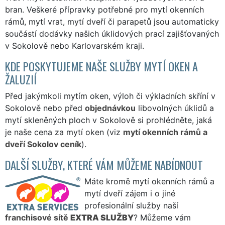
bran. Veškeré přípravky potřebné pro mytí okenních
rámů, mytí vrat, mytí dveří či parapetů jsou automaticky
součástí dodávky našich úklidových prací zajišťovaných
v Sokolově nebo Karlovarském kraji.
KDE POSKYTUJEME NAŠE SLUŽBY MYTÍ OKEN A
ŽALUZIÍ
Před jakýmkoli mytím oken, výloh či výkladních skříní v
Sokolově nebo před
objednávkou
libovolných úklidů a
mytí skleněných ploch v Sokolově si prohlédněte, jaká
je naše cena za mytí oken (viz
mytí okenních rámů a
dveří Sokolov ceník
).
DALŠÍ SLUŽBY, KTERÉ VÁM MŮŽEME NABÍDNOUT
Máte kromě mytí okenních rámů a
mytí dveří zájem i o jiné
profesionální služby naší
franchisové sítě
EXTRA SLUŽBY
? Můžeme vám