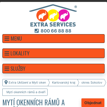
800 66 88 88
MENU
LOKALITY
SLUŽBY
Extra Uklízení a Mytí oken
Karlovarský kraj
okres Sokolov
Mytí okenních rámů a dveří
MYTÍ OKENNÍCH RÁMŮ A
Objednat