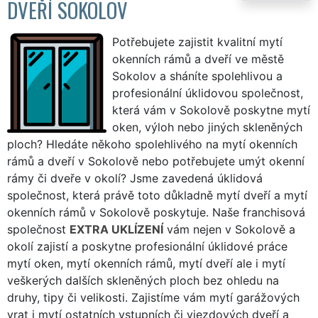
DVEŘÍ SOKOLOV
Potřebujete zajistit kvalitní mytí
okenních rámů a dveří ve městě
Sokolov a sháníte spolehlivou a
profesionální úklidovou společnost,
která vám v Sokolově poskytne mytí
oken, výloh nebo jiných skleněných
ploch? Hledáte někoho spolehlivého na mytí okenních
rámů a dveří v Sokolově nebo potřebujete umýt okenní
rámy či dveře v okolí? Jsme zavedená úklidová
společnost, která právě toto důkladně mytí dveří a mytí
okenních rámů v Sokolově poskytuje. Naše franchisová
společnost
EXTRA UKLÍZENÍ
vám nejen v Sokolově a
okolí zajistí a poskytne profesionální úklidové práce
mytí oken, mytí okenních rámů, mytí dveří ale i mytí
veškerých dalších skleněných ploch bez ohledu na
druhy, tipy či velikosti. Zajistíme vám mytí garážových
vrat i mytí ostatních vstupních či vjezdových dveří a