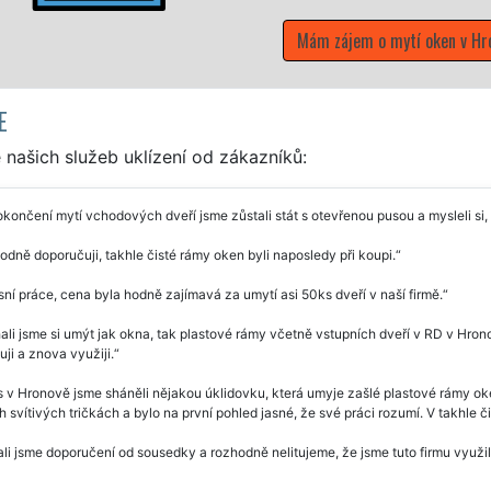
Mám zájem o mytí oken v Hr
E
našich služeb uklízení od zákazníků:
končení mytí vchodových dveří jsme zůstali stát s otevřenou pusou a mysleli si,
dně doporučuji, takhle čisté rámy oken byli naposledy při koupi.
ní práce, cena byla hodně zajímavá za umytí asi 50ks dveří v naší firmě.
li jsme si umýt jak okna, tak plastové rámy včetně vstupních dveří v RD v Hrono
ji a znova využiji.
 v Hronově jsme sháněli nějakou úklidovku, která umyje zašlé plastové rámy oke
 svítivých tričkách a bylo na první pohled jasné, že své práci rozumí. V takhle č
li jsme doporučení od sousedky a rozhodně nelitujeme, že jsme tuto firmu využil