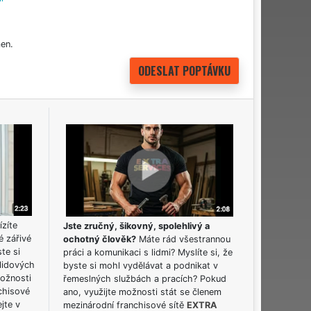
en.
ízíte
Jste zručný, šikovný, spolehlivý a
é zářivé
ochotný člověk?
Máte rád všestrannou
ste si
práci a komunikaci s lidmi? Myslíte si, že
lidových
byste si mohl vydělávat a podnikat v
možnosti
řemeslných službách a pracích? Pokud
chisové
ano, využijte možnosti stát se členem
jte v
mezinárodní franchisové sítě
EXTRA