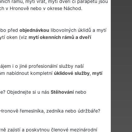
ích rámů, mytí vrat, mytí dveří či parapetů jsou
ých v Hronově nebo v okrese Náchod.
nebo před
objednávkou
libovolných úklidů a mytí
ytí oken (viz
mytí okenních rámů a dveří
em i o jiné profesionální služby naší
m nabídnout kompletní
úklidové služby
,
mytí
e? Objednejte si u nás
Stěhování
nebo
Hronově řemeslníka, zedníka nebo údržbáře?
ně zajistí a poskytnou členové mezinárodní