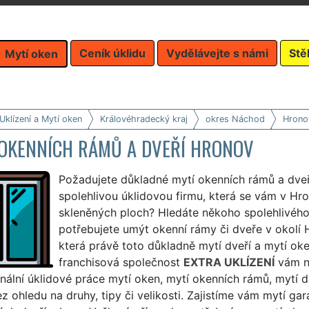
Ceník úklidu
Vydělávejte s námi
Stě
Mytí oken
Uklízení a Mytí oken
Královéhradecký kraj
okres Náchod
Hrono
 OKENNÍCH RÁMŮ A DVEŘÍ HRONOV
Požadujete důkladné mytí okenních rámů a dveř
spolehlivou úklidovou firmu, která se vám v Hr
skleněných ploch? Hledáte někoho spolehlivého
potřebujete umýt okenní rámy či dveře v okolí
která právě toto důkladně mytí dveří a mytí o
franchisová společnost
EXTRA UKLÍZENÍ
vám ne
nální úklidové práce mytí oken, mytí okenních rámů, mytí d
z ohledu na druhy, tipy či velikosti. Zajistíme vám mytí gar