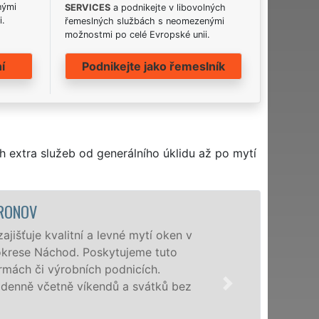
nými
SERVICES
a podnikejte v libovolných
i.
řemeslných službách s neomezenými
možnostmi po celé Evropské unii.
í
Podnikejte jako řemeslník
h extra služeb od generálního úklidu až po mytí
HRONOV
išťuje kvalitní a levné mytí oken v
okrese Náchod. Poskytujeme tuto
irmách či výrobních podnicích.
enně včetně víkendů a svátků bez