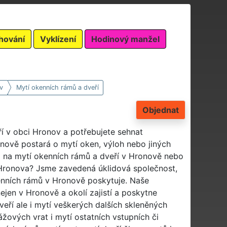
hování
Vyklízení
Hodinový manžel
v
Mytí okenních rámů a dveří
Objednat
í v obci Hronov a potřebujete sehnat
onově postará o mytí oken, výloh nebo jiných
 na mytí okenních rámů a dveří v Hronově nebo
 Hronova? Jsme zavedená úklidová společnost,
kenních rámů v Hronově poskytuje. Naše
jen v Hronově a okolí zajistí a poskytne
veří ale i mytí veškerých dalších skleněných
ážových vrat i mytí ostatních vstupních či