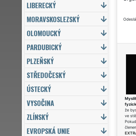
LIBERECKÝ
MORAVSKOSLEZSKÝ
Odeslá
OLOMOUCKÝ
PARDUBICKÝ
PLZEŇSKÝ
STŘEDOČESKÝ
ÚSTECKÝ
Myslít
VYSOČINA
fyzic
že bys
ZLÍNSKÝ
ve stě
Pokud 
člene
EVROPSKÁ UNIE
EXTR