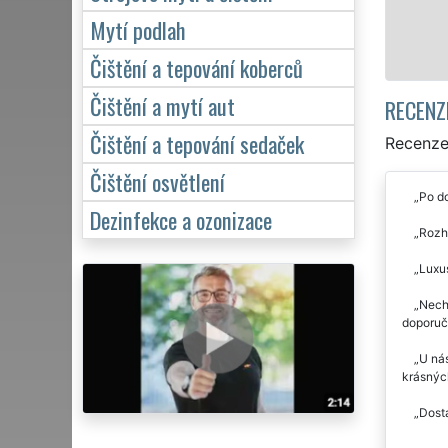
Mytí podlah
Čištění a tepování koberců
Čištění a mytí aut
RECENZ
Čištění a tepování sedaček
Recenze 
Čištění osvětlení
Po do
Dezinfekce a ozonizace
Rozho
Luxus
Necha
doporuču
U nás
krásných
Dosta