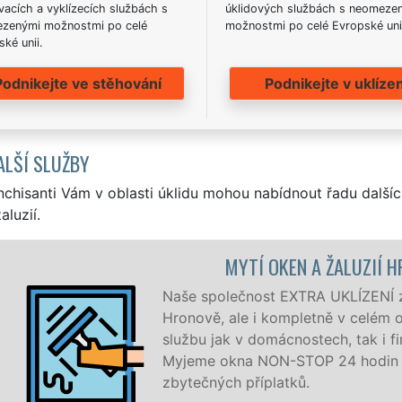
acích a vyklízecích službách s
úklidových službách s neomeze
zenými možnostmi po celé
možnostmi po celé Evropské uni
ké unii.
Podnikejte ve stěhování
Podnikejte v uklízen
ALŠÍ SLUŽBY
nchisanti Vám v oblasti úklidu mohou nabídnout řadu dalšíc
aluzií.
MYTÍ OKEN A ŽALUZIÍ 
Naše společnost EXTRA UKLÍZENÍ zaj
Hronově, ale i kompletně v celém 
službu jak v domácnostech, tak i f
Myjeme okna NON-STOP 24 hodin d
zbytečných příplatků.