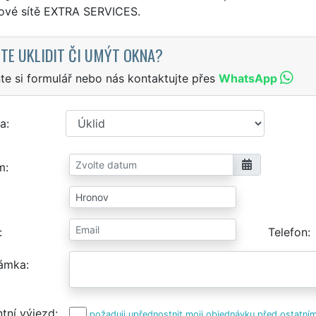
sové sítě EXTRA SERVICES.
TE UKLIDIT ČI UMÝT OKNA?
te si formulář nebo nás kontaktujte přes
WhatsApp
a
m
Telefon
ámka
tní výjezd
požaduji upřednostnit moji objednávku před ostatním