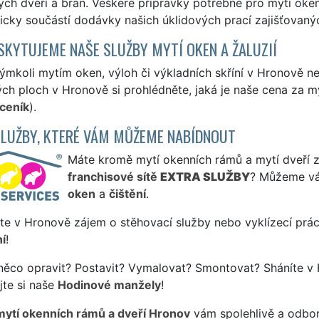
ch dveří a bran. Veškeré přípravky potřebné pro mytí okenn
icky součástí dodávky našich úklidových prací zajišťovan
SKYTUJEME NAŠE SLUŽBY MYTÍ OKEN A ŽALUZIÍ
ýmkoli mytím oken, výloh či výkladních skříní v Hronově 
ch ploch v Hronově si prohlédněte, jaká je naše cena za m
ceník
).
SLUŽBY, KTERÉ VÁM MŮŽEME NABÍDNOUT
Máte kromě mytí okenních rámů a mytí dveří záj
franchisové sítě
EXTRA SLUŽBY
? Můžeme vá
oken
a
čištění
.
te v Hronově zájem o stěhovací služby nebo vyklízecí prác
í
!
něco opravit? Postavit? Vymalovat? Smontovat? Sháníte v 
jte si naše
Hodinové manžely
!
mytí okenních rámů a dveří Hronov
vám spolehlivě a odbor