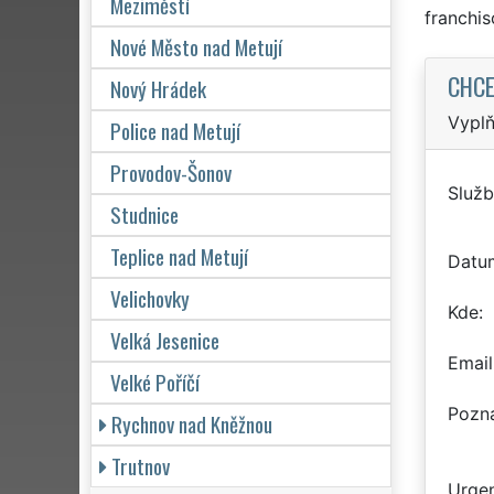
Meziměstí
franchi
Nové Město nad Metují
CHCE
Nový Hrádek
Vyplň
Police nad Metují
Provodov-Šonov
Služb
Studnice
Teplice nad Metují
Datu
Velichovky
Kde
Velká Jesenice
Email
Velké Poříčí
Pozn
Rychnov nad Kněžnou
Trutnov
Urgen