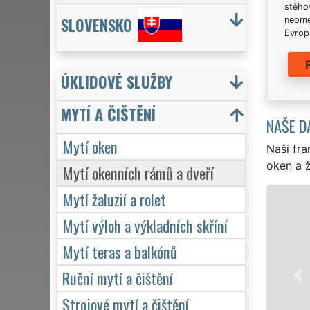
stěhov
SLOVENSKO
neome
Evrops
ÚKLIDOVÉ SLUŽBY
MYTÍ A ČIŠTĚNÍ
NAŠE D
Mytí oken
Naši fra
oken a ž
Mytí okenních rámů a dveří
Mytí žaluzií a rolet
Mytí výloh a výkladních skříní
Mytí teras a balkónů
Ruční mytí a čištění
Strojové mytí a čištění