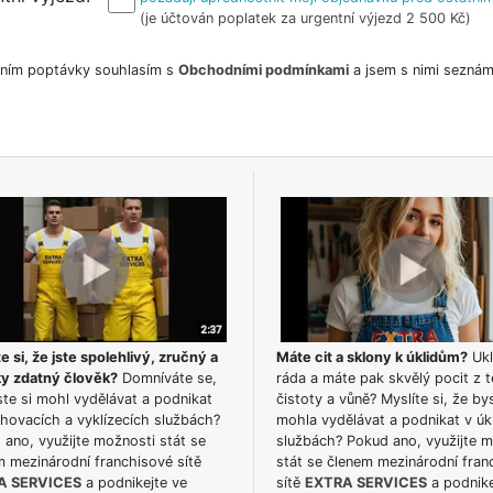
(je účtován poplatek za urgentní výjezd 2 500 Kč)
ním poptávky souhlasím s
Obchodními podmínkami
a jsem s nimi seznám
e si, že jste spolehlivý, zručný a
Máte cit a sklony k úklidům?
Ukl
ky zdatný člověk?
Domníváte se,
ráda a máte pak skvělý pocit z t
te si mohl vydělávat a podnikat
čistoty a vůně? Myslíte si, že by
hovacích a vyklízecích službách?
mohla vydělávat a podnikat v úk
ano, využijte možnosti stát se
službách? Pokud ano, využijte 
m mezinárodní franchisové sítě
stát se členem mezinárodní fran
A SERVICES
a podnikejte ve
sítě
EXTRA SERVICES
a podnike