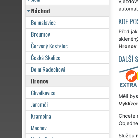
vjezdový
automat
Náchod
KDE PO
Bohuslavice
Před jak
Broumov
skleněný
Červený Kostelec
Hronov 
Česká Skalice
DALŠÍ 
Dolní Radechová
Hronov
Chvalkovice
Měli bys
Jaroměř
Vyklízen
Kramolna
Chcete 
Objedne
Machov
Službu