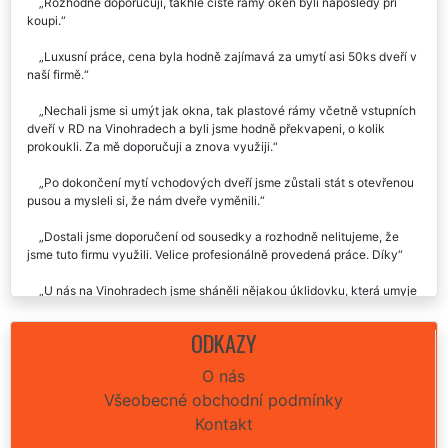
Recenze našich služeb uklízení od zákazníků:
Rozhodně doporučuji, takhle čisté rámy oken byli naposledy při
koupi.
Luxusní práce, cena byla hodně zajímavá za umytí asi 50ks dveří v
naší firmě.
Nechali jsme si umýt jak okna, tak plastové rámy včetně vstupních
dveří v RD na Vinohradech a byli jsme hodně překvapeni, o kolik
prokoukli. Za mě doporučuji a znova využiji.
Po dokončení mytí vchodových dveří jsme zůstali stát s otevřenou
pusou a mysleli si, že nám dveře vyměnili.
Dostali jsme doporučení od sousedky a rozhodně nelitujeme, že
jsme tuto firmu využili. Velice profesionálně provedená práce. Díky
U nás na Vinohradech jsme sháněli nějakou úklidovku, která umyje
zašlé plastové rámy oken u babičky a našeho výběru nelitujem. Přijely
2 děvčata v krásných svítivých tričkách a bylo na první pohled jasné,
ODKAZY
že své práci rozumí. V takhle čisté rámy a okna jsme snad ani
nedoufali.