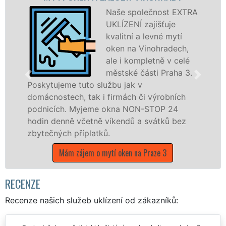
Naše společnost EXTRA
UKLÍZENÍ zajišťuje
kvalitní a levné mytí
oken na Vinohradech,
ale i kompletně v celé
městské části Praha 3.
tuto službu jak v
, tak i firmách či výrobních
dřevěná okna a
Myjeme okna NON-STOP 24
kompletní a kval
včetně víkendů a svátků bez
městské části P
říplatků.
franchisových 
UKLÍZENÍ, a to 
ájem o mytí oken na Praze 3
státních svátků.
Mám zájem o mytí
RECENZE