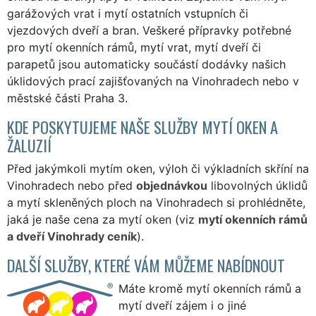
garážových vrat i mytí ostatních vstupních či
vjezdových dveří a bran. Veškeré přípravky potřebné
pro mytí okenních rámů, mytí vrat, mytí dveří či
parapetů jsou automaticky součástí dodávky našich
úklidových prací zajišťovaných na Vinohradech nebo v
městské části Praha 3.
KDE POSKYTUJEME NAŠE SLUŽBY MYTÍ OKEN A
ŽALUZIÍ
Před jakýmkoli mytím oken, výloh či výkladních skříní na
Vinohradech nebo před
objednávkou
libovolných úklidů
a mytí skleněných ploch na Vinohradech si prohlédněte,
jaká je naše cena za mytí oken (viz
mytí okenních rámů
a dveří Vinohrady ceník
).
DALŠÍ SLUŽBY, KTERÉ VÁM MŮŽEME NABÍDNOUT
Máte kromě mytí okenních rámů a
mytí dveří zájem i o jiné