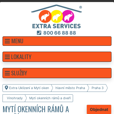
800 66 88 88
MENU
LOKALITY
SLUŽBY
Extra Uklízení a Mytí oken
hlavní město Praha
Praha 3
Vinohrady
Mytí okenních rámů a dveří
MYTÍ OKENNÍCH RÁMŮ A
Objednat