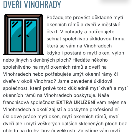
DVEŘÍ VINOHRADY
Požadujete provést důkladné mytí
okenních rámů a dveří v městské
čtvrti Vinohrady a potřebujete
sehnat spolehlivou úklidovou firmu,
která se vám na Vinohradech
kdykoli postará o mytí oken, výloh
nebo jiných skleněných ploch? Hledáte někoho
spolehlivého na mytí okenních rámů a dveří na
Vinohradech nebo potřebujete umýt okenní rámy či
dveře v okolí Vinohrad? Jsme zavedená úklidová
společnost, která právě toto důkladně mytí dveří a mytí
okenních rámů na Vinohradech poskytuje. Naše
franchisová společnost
EXTRA UKLÍZENÍ
vám nejen na
Vinohradech a okolí zajistí a poskytne profesionální
úklidové práce mytí oken, mytí okenních rámů, mytí
dveří ale i mytí veškerých dalších skleněných ploch bez
ohledu na druhy, tipy či velikosti. Zajistíme vám mytí