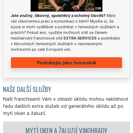
Jste zručný, šikovný, spolehlivý a ochotný člověk?
Máte
rád všestrannou práci a komunikaci s lidmi? Myslíte si, že
byste si mohl vydělávat a podnikat v řemeslných službách a
pracích? Pokud ano, využijte možnosti stát se členem
mezinárodní franchisové sítě
EXTRA SERVICES
a podnikejte
v libovolných řemeslných službách s neomezenými
možnostmi po celé Evropské unii.
Podnikejte jako řemeslník
NAŠE DALŠÍ SLUŽBY
Naši franchisanti Vám v oblasti úklidu mohou nabídnout
řadu dalších extra služeb od generálního úklidu až po
mytí oken a žaluzií.
EN A ŽALUZIÍ VINOHRADY
MYTÍ OKE