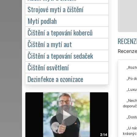
Strojové mytí a čištění
Mytí podlah
Čištění a tepování koberců
RECENZ
Čištění a mytí aut
Recenze 
Čištění a tepování sedaček
Čištění osvětlení
Rozho
Dezinfekce a ozonizace
Po do
Luxus
Necha
doporuču
Dosta
U nás
krásných