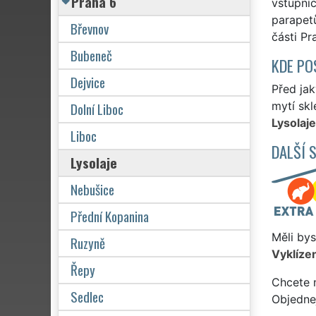
Praha 6
vstupníc
parapetů
Břevnov
části Pr
Bubeneč
KDE PO
Dejvice
Před jak
Dolní Liboc
mytí skl
Lysolaje
Liboc
DALŠÍ 
Lysolaje
Nebušice
Přední Kopanina
Měli bys
Ruzyně
Vyklízen
Řepy
Chcete 
Sedlec
Objedne