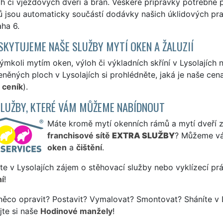
h či vjezdových dveří a bran. Veškeré přípravky potřebné p
 jsou automaticky součástí dodávky našich úklidových pra
aha 6.
SKYTUJEME NAŠE SLUŽBY MYTÍ OKEN A ŽALUZIÍ
ýmkoli mytím oken, výloh či výkladních skříní v Lysolajích
eněných ploch v Lysolajích si prohlédněte, jaká je naše cen
 ceník
).
SLUŽBY, KTERÉ VÁM MŮŽEME NABÍDNOUT
Máte kromě mytí okenních rámů a mytí dveří záj
franchisové sítě
EXTRA SLUŽBY
? Můžeme vá
oken
a
čištění
.
te v Lysolajích zájem o stěhovací služby nebo vyklízecí pr
í
!
něco opravit? Postavit? Vymalovat? Smontovat? Sháníte v L
jte si naše
Hodinové manžely
!