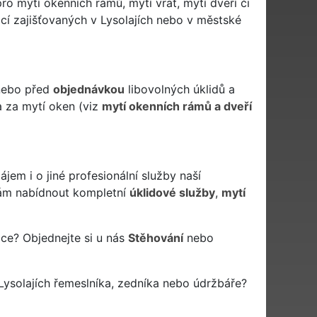
ro mytí okenních rámů, mytí vrat, mytí dveří či
cí zajišťovaných v Lysolajích nebo v městské
 nebo před
objednávkou
libovolných úklidů a
a za mytí oken (viz
mytí okenních rámů a dveří
em i o jiné profesionální služby naší
m nabídnout kompletní
úklidové služby
,
mytí
áce? Objednejte si u nás
Stěhování
nebo
ysolajích řemeslníka, zedníka nebo údržbáře?