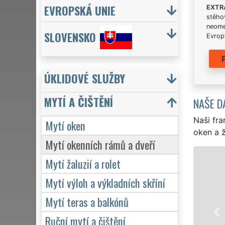
EVROPSKÁ UNIE
EXTR
stěhov
neome
SLOVENSKO
Evrops
ÚKLIDOVÉ SLUŽBY
MYTÍ A ČIŠTĚNÍ
NAŠE D
Naši fra
Mytí oken
oken a ž
Mytí okenních rámů a dveří
Mytí žaluzií a rolet
Mytí výloh a výkladních skříní
Mytí teras a balkónů
Ruční mytí a čištění