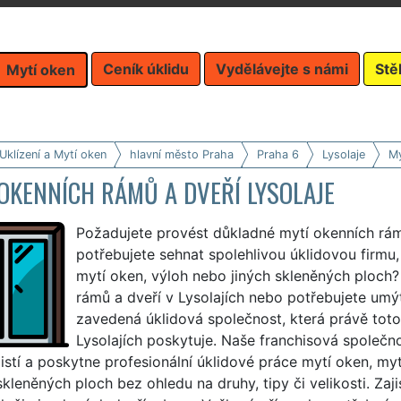
Ceník úklidu
Vydělávejte s námi
Stě
Mytí oken
Uklízení a Mytí oken
hlavní město Praha
Praha 6
Lysolaje
My
OKENNÍCH RÁMŮ A DVEŘÍ LYSOLAJE
Požadujete provést důkladné mytí okenních rámů
potřebujete sehnat spolehlivou úklidovou firmu,
mytí oken, výloh nebo jiných skleněných ploch
rámů a dveří v Lysolajích nebo potřebujete umýt
zavedená úklidová společnost, která právě toto
Lysolajích poskytuje. Naše franchisová společn
jistí a poskytne profesionální úklidové práce mytí oken, my
skleněných ploch bez ohledu na druhy, tipy či velikosti. Za