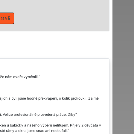
ze 6
 že nám dveře vyměnili.
jích a byli jsme hodně překvapeni, o kolik prokoukli. Za mě
i. Velice profesionálně provedená práce. Díky
ken u babičky a našeho výběru nelitujem. Přijely 2 děvčata v
isté rámy a okna jsme snad ani nedoufali.