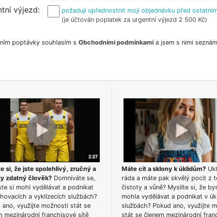
tní výjezd
požaduji upřednostnit moji objednávku před ostatním
(je účtován poplatek za urgentní výjezd 2 500 Kč)
ním poptávky souhlasím s
Obchodními podmínkami
a jsem s nimi seznám
e si, že jste spolehlivý, zručný a
Máte cit a sklony k úklidům?
Ukl
ky zdatný člověk?
Domníváte se,
ráda a máte pak skvělý pocit z t
te si mohl vydělávat a podnikat
čistoty a vůně? Myslíte si, že by
hovacích a vyklízecích službách?
mohla vydělávat a podnikat v úk
ano, využijte možnosti stát se
službách? Pokud ano, využijte 
m mezinárodní franchisové sítě
stát se členem mezinárodní fran