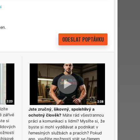
i
en.
ízíte
Jste zručný, šikovný, spolehlivý a
é zářivé
ochotný člověk?
Máte rád všestrannou
ste si
práci a komunikaci s lidmi? Myslíte si, že
lidových
byste si mohl vydělávat a podnikat v
možnosti
řemeslných službách a pracích? Pokud
chisové
ano, využijte možnosti stát se členem