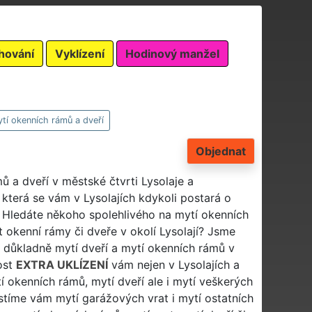
hování
Vyklízení
Hodinový manžel
tí okenních rámů a dveří
Objednat
 a dveří v městské čtvrti Lysolaje a
 která se vám v Lysolajích kdykoli postará o
? Hledáte někoho spolehlivého na mytí okenních
 okenní rámy či dveře v okolí Lysolají? Jsme
 důkladně mytí dveří a mytí okenních rámů v
ost
EXTRA UKLÍZENÍ
vám nejen v Lysolajích a
tí okenních rámů, mytí dveří ale i mytí veškerých
jistíme vám mytí garážových vrat i mytí ostatních