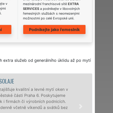
jte v
mezinárodní franchisové sítě
EXTRA
nými
SERVICES
a podnikejte v libovolných
i.
řemeslných službách s neomezenými
možnostmi po celé Evropské unii.
í
Podnikejte jako řemeslník
h extra služeb od generálního úklidu až po mytí
OLAJE
šťuje kvalitní a levné mytí oken v
ěstské části Praha 6. Poskytujeme
i firmách či výrobních podnicích.
nně včetně víkendů a svátků bez