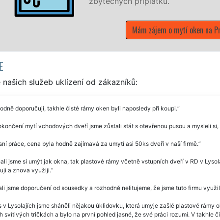
zbytečných příplatků.
Mám zájem o mytí oken na Pra
E
našich služeb uklízení od zákazníků:
dně doporučuji, takhle čisté rámy oken byli naposledy při koupi.
končení mytí vchodových dveří jsme zůstali stát s otevřenou pusou a mysleli si,
ní práce, cena byla hodně zajímavá za umytí asi 50ks dveří v naší firmě.
li jsme si umýt jak okna, tak plastové rámy včetně vstupních dveří v RD v Lysola
ji a znova využiji.
li jsme doporučení od sousedky a rozhodně nelitujeme, že jsme tuto firmu využil
 v Lysolajích jsme sháněli nějakou úklidovku, která umyje zašlé plastové rámy o
 svítivých tričkách a bylo na první pohled jasné, že své práci rozumí. V takhle č