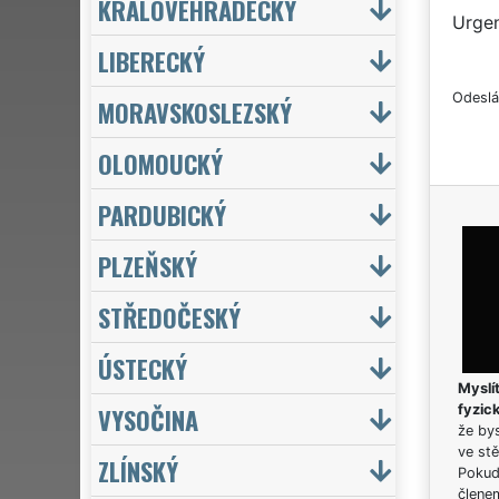
KRÁLOVÉHRADECKÝ
Urgen
LIBERECKÝ
Odeslá
MORAVSKOSLEZSKÝ
OLOMOUCKÝ
PARDUBICKÝ
PLZEŇSKÝ
STŘEDOČESKÝ
ÚSTECKÝ
Myslít
VYSOČINA
fyzic
že bys
ve stě
ZLÍNSKÝ
Pokud 
člene