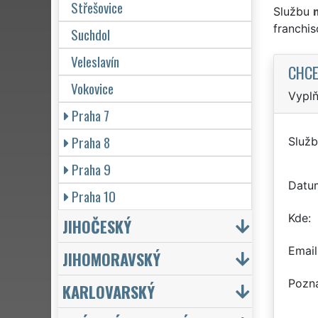
Střešovice
Službu
franchi
Suchdol
Veleslavín
CHCE
Vokovice
Vyplň
Praha 7
Praha 8
Služb
Praha 9
Datu
Praha 10
Kde
JIHOČESKÝ
Email
JIHOMORAVSKÝ
Pozn
KARLOVARSKÝ