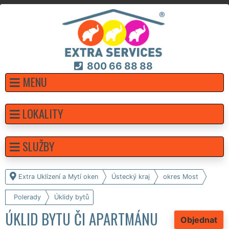
800 66 88 88
MENU
LOKALITY
SLUŽBY
Extra Uklízení a Mytí oken
Ústecký kraj
okres Most
Polerady
Úklidy bytů
ÚKLID BYTU ČI APARTMÁNU
Objednat