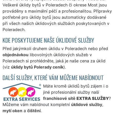
Veškeré úklidy bytů v Poleradech či okrese Most jsou
prováděny s maximální péčí a profesionalitou. Přípravky
potřebné pro úklidy bytů jsou automaticky dodávané
při všech našich úklidových službách poskytovaných v
Poleradech.
KDE POSKYTUJEME NAŠE ÚKLIDOVÉ SLUŽBY
Před jakýmkoli druhem úklidu v Poleradech nebo před
objednávkou
libovolných úklidových služeb v
Poleradech si prohlédněte, jaká je naše cena za úklid
(viz
úklidy bytů Polerady ceník
).
DALŠÍ SLUŽBY, KTERÉ VÁM MŮŽEME NABÍDNOUT
Máte kromě úklidů bytů zájem i o
jiné profesionální služby naší
franchisové sítě
EXTRA SLUŽBY
?
Můžeme vám nabídnout kompletní
úklidové služby
,
mytí oken
a
čištění
.