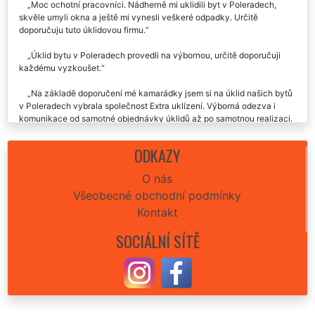
Moc ochotní pracovníci. Nádherně mi uklidili byt v Poleradech,
skvěle umyli okna a ještě mi vynesli veškeré odpadky. Určitě
doporučuju tuto úklidovou firmu.
Úklid bytu v Poleradech provedli na výbornou, určitě doporučuji
každému vyzkoušet.
Na základě doporučení mé kamarádky jsem si na úklid našich bytů
v Poleradech vybrala společnost Extra uklízení. Výborná odezva i
komunikace od samotné objednávky úklidů až po samotnou realizaci.
Opravdu profesionální jednání této úklidové společnosti. Rozhodně
budu využívat i nadále a budu doporučovat.
ODKAZY
Tato úklidová firma mi poskytla velmi profesionální a důkladný úklid
O nás
mého bytu v Poleradech. Velmi ochotné slečny, výborná komunikace,
Všeobecné obchodní podmínky
odvedená práce i cena. Určitě každému doporučuji.
Kontakt
Super přístup, ochota, vstřícnost, skvěle odvedená práce úklidu
bytu v Poleradech. Děkuji mockrát. Doporučuji.👍😀
SOCIÁLNÍ SÍTĚ
Včera, po vystěhování našich dvou bytů v Poleradech nám tato
společnost EXTRA SLUŽBY poskytla svoje úklidové služby při úklidu
obou bytů. Naprostá spokojenost, moc moc děkujeme. Jste výborně
sehraní se svými kolegy stěhováky. Stoprocentně doporučuji za
kvalitu, rychlost i cenu.