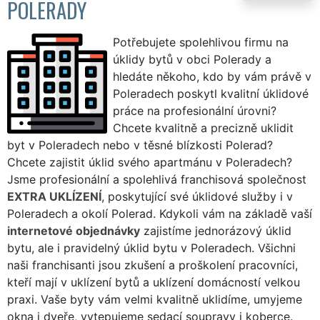
POLERADY
Potřebujete spolehlivou firmu na
úklidy bytů v obci Polerady a
hledáte někoho, kdo by vám právě v
Poleradech poskytl kvalitní úklidové
práce na profesionální úrovni?
Chcete kvalitně a precizně uklidit
byt v Poleradech nebo v těsné blízkosti Polerad?
Chcete zajistit úklid svého apartmánu v Poleradech?
Jsme profesionální a spolehlivá franchisová společnost
EXTRA UKLÍZENÍ
, poskytující své úklidové služby i v
Poleradech a okolí Polerad. Kdykoli vám na základě vaší
internetové objednávky
zajistíme jednorázový úklid
bytu, ale i pravidelný úklid bytu v Poleradech. Všichni
naši franchisanti jsou zkušení a proškolení pracovníci,
kteří mají v uklízení bytů a uklízení domácností velkou
praxi. Vaše byty vám velmi kvalitně uklidíme, umyjeme
okna i dveře, vytepujeme sedací soupravy i koberce.