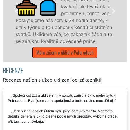
kvalitní, ale levný úklid
pro firmy i jednotlivce.
Poskytujeme náš servis 24 hodin denně, 7
dní v týdnu a to i během víkendů či státních
na
svátků. Uklidíme vše, co zákazník žádá a to
stá
se zárukou kvalitně odvedené práce.
Úst
Mám zájem o úklid v Poleradech
RECENZE
Recenze našich služeb uklízení od zákazníků:
Společnost Extra uklízení mi v sobotu zajistila úklid mého bytu v
Poleradech. Byla jsem velmi spokojená a touto cestou moc děkuji.
Jeden z nejlepších úklidů bytu jaký jsem kdy zažila. Naprosto
detailní generální úklid přesně podle mých představ. Výborná práce,
přístup i cena. Děkuju.