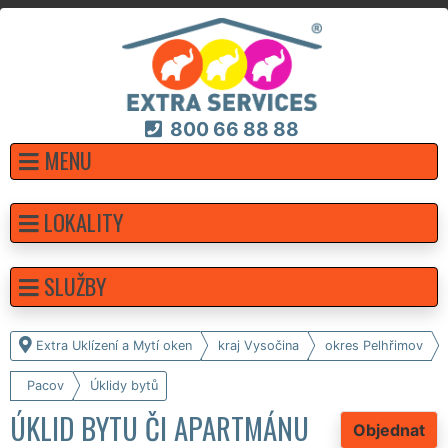
800 66 88 88
MENU
LOKALITY
SLUŽBY
Extra Uklízení a Mytí oken
kraj Vysočina
okres Pelhřimov
Pacov
Úklidy bytů
ÚKLID BYTU ČI APARTMÁNU
Objednat