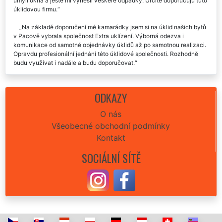
umyli okna a ještě mi vynesli veškeré odpadky. Určitě doporučuju tuto
úklidovou firmu.
Na základě doporučení mé kamarádky jsem si na úklid našich bytů
v Pacově vybrala společnost Extra uklízení. Výborná odezva i
komunikace od samotné objednávky úklidů až po samotnou realizaci.
Opravdu profesionální jednání této úklidové společnosti. Rozhodně
budu využívat i nadále a budu doporučovat.
Tato úklidová firma mi poskytla velmi profesionální a důkladný úklid
mého bytu v Pacově. Velmi ochotné slečny, výborná komunikace,
ODKAZY
odvedená práce i cena. Určitě každému doporučuji.
O nás
Super přístup, ochota, vstřícnost, skvěle odvedená práce úklidu
Všeobecné obchodní podmínky
bytu v Pacově. Děkuji mockrát. Doporučuji.👍😀
Kontakt
Včera, po vystěhování našich dvou bytů v Pacově nám tato
společnost EXTRA SLUŽBY poskytla svoje úklidové služby při úklidu
SOCIÁLNÍ SÍTĚ
obou bytů. Naprostá spokojenost, moc moc děkujeme. Jste výborně
sehraní se svými kolegy stěhováky. Stoprocentně doporučuji za
kvalitu, rychlost i cenu.
Úklid bytu v Pacově provedli na výbornou, určitě doporučuji
každému vyzkoušet.