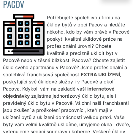
PACOV
Potřebujete spolehlivou firmu na
úklidy bytů v obci Pacov a hledáte
někoho, kdo by vám právě v Pacově
poskytl kvalitní úklidové práce na
profesionální úrovni? Chcete
kvalitně a precizně uklidit byt v
Pacově nebo v těsné blízkosti Pacova? Chcete zajistit
úklid svého apartmánu v Pacově? Jsme profesionální a
spolehlivá franchisová společnost
EXTRA UKLÍZENÍ
,
poskytující své úklidové služby i v Pacově a okolí
Pacova. Kdykoli vám na základě vaší
internetové
objednávky
zajistíme jednorázový úklid bytu, ale i
pravidelný úklid bytu v Pacově. Všichni naši franchisanti
jsou zkušení a proškolení pracovníci, kteří mají v
uklízení bytů a uklízení domácností velkou praxi. Vaše
byty vám velmi kvalitně uklidíme, umyjeme okna i dveře,
vytepujeme sedací soupravy i koberce. Veškeré úklidy