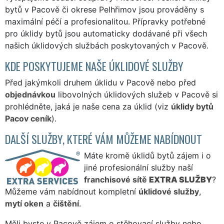
bytů v Pacově či okrese Pelhřimov jsou prováděny s
maximální péčí a profesionalitou. Přípravky potřebné
pro úklidy bytů jsou automaticky dodávané při všech
našich úklidových službách poskytovaných v Pacově.
KDE POSKYTUJEME NAŠE ÚKLIDOVÉ SLUŽBY
Před jakýmkoli druhem úklidu v Pacově nebo před
objednávkou
libovolných úklidových služeb v Pacově si
prohlédněte, jaká je naše cena za úklid (viz
úklidy bytů
Pacov ceník
).
DALŠÍ SLUŽBY, KTERÉ VÁM MŮŽEME NABÍDNOUT
Máte kromě úklidů bytů zájem i o
jiné profesionální služby naší
franchisové sítě
EXTRA SLUŽBY
?
Můžeme vám nabídnout kompletní
úklidové služby
,
mytí oken
a
čištění
.
Měli byste v Pacově zájem o stěhovací služby nebo