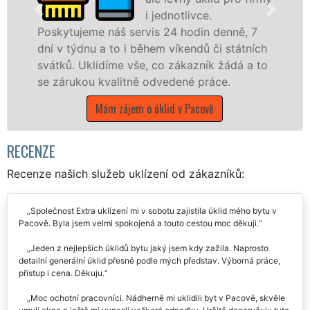
i jednotlivce.
náš servis 24 hodin denně, 7
nabízíme pro vš
 to i během víkendů či státních
státní podniky,
díme vše, co zákazník žádá a to
kraji Vysočina s 
valitně odvedené práce.
Mám zájem 
m zájem o úklid v Pacově
RECENZE
Recenze našich služeb uklízení od zákazníků:
Společnost Extra uklízení mi v sobotu zajistila úklid mého bytu v
Pacově. Byla jsem velmi spokojená a touto cestou moc děkuji.
Jeden z nejlepších úklidů bytu jaký jsem kdy zažila. Naprosto
detailní generální úklid přesně podle mých představ. Výborná práce,
přístup i cena. Děkuju.
Moc ochotní pracovníci. Nádherně mi uklidili byt v Pacově, skvěle