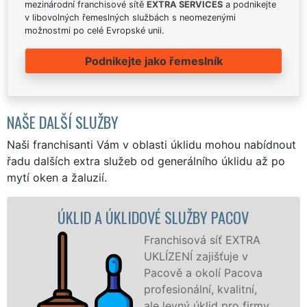
mezinárodní franchisové sítě
EXTRA SERVICES
a podnikejte
v libovolných řemeslných službách s neomezenými
možnostmi po celé Evropské unii.
Podnikejte jako řemeslník
NAŠE DALŠÍ SLUŽBY
Naši franchisanti Vám v oblasti úklidu mohou nabídnout
řadu dalších extra služeb od generálního úklidu až po
mytí oken a žaluzií.
 ÚKLIDOVÉ SLUŽBY PACOV
ÚKLIDOVÁ S
Franchisová síť EXTRA
UKLÍZENÍ zajišťuje v
Pacově a okolí Pacova
profesionální, kvalitní,
ale levný úklid pro firmy