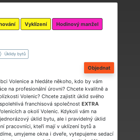
hování
Vyklízení
Hodinový manžel
Úklidy bytů
Objednat
 obci Volenice a hledáte někoho, kdo by vám
áce na profesionální úrovni? Chcete kvalitně a
lízkosti Volenic? Chcete zajistit úklid svého
spolehlivá franchisová společnost
EXTRA
Volenicích a okolí Volenic. Kdykoli vám na
jednorázový úklid bytu, ale i pravidelný úklid
í pracovníci, kteří mají v uklízení bytů a
lidíme, umyjeme okna i dveře, vytepujeme sedací