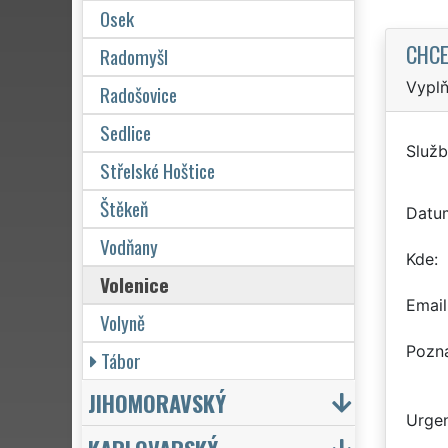
Osek
CHCE
Radomyšl
Vyplň
Radošovice
Sedlice
Služb
Střelské Hoštice
Štěkeň
Datu
Vodňany
Kde
Volenice
Email
Volyně
Pozn
Tábor
JIHOMORAVSKÝ
Urgen