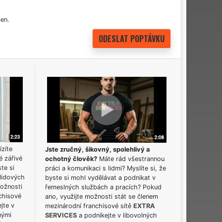
en.
ízíte
Jste zručný, šikovný, spolehlivý a
é zářivé
ochotný člověk?
Máte rád všestrannou
ste si
práci a komunikaci s lidmi? Myslíte si, že
lidových
byste si mohl vydělávat a podnikat v
možnosti
řemeslných službách a pracích? Pokud
chisové
ano, využijte možnosti stát se členem
jte v
mezinárodní franchisové sítě
EXTRA
nými
SERVICES
a podnikejte v libovolných