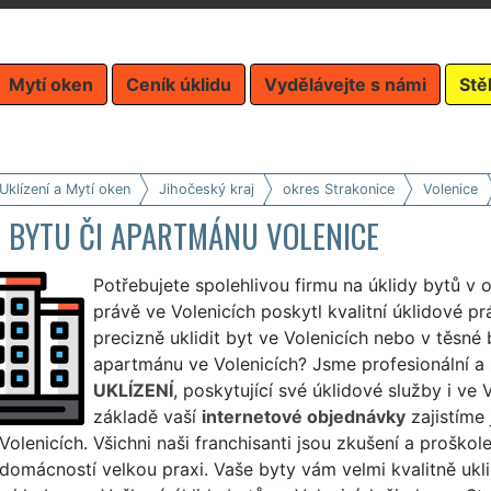
Mytí oken
Ceník úklidu
Vydělávejte s námi
Stě
Uklízení a Mytí oken
Jihočeský kraj
okres Strakonice
Volenice
D BYTU ČI APARTMÁNU VOLENICE
Potřebujete spolehlivou firmu na úklidy bytů v
právě ve Volenicích poskytl kvalitní úklidové pr
precizně uklidit byt ve Volenicích nebo v těsné b
apartmánu ve Volenicích? Jsme profesionální a 
UKLÍZENÍ
, poskytující své úklidové služby i ve 
základě vaší
internetové objednávky
zajistíme 
Volenicích. Všichni naši franchisanti jsou zkušení a proškolen
 domácností velkou praxi. Vaše byty vám velmi kvalitně uk