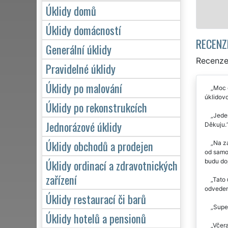
Mám zájem o úklid ve Volenicích
Úklidy domů
Úklidy domácností
RECENZ
Generální úklidy
Recenze 
Pravidelné úklidy
Úklidy po malování
Moc o
úklidovo
Úklidy po rekonstrukcích
Jeden
Jednorázové úklidy
Děkuju.
Úklidy obchodů a prodejen
Na zá
od samot
Úklidy ordinací a zdravotnických
budu do
zařízení
Tato 
odveden
Úklidy restaurací či barů
Super
Úklidy hotelů a pensionů
Včera