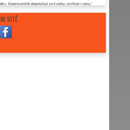
y. Stoprocentně doporučuji za kvalitu, rychlost i cenu.
NÍ SÍTĚ
sem velmi spokojená a touto cestou moc děkuji.