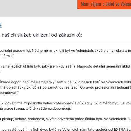
E
našich služeb uklízení od zákazníků:
chotní pracovníci. Nádherně mi uklidili byt ve Volenicích, skvěle umyli okna a j
u firmu.
 z nejlepších úklidů bytu jaký jsem kdy zažila. Naprosto detailní generální úkli
kladě doporučení mé kamarádky jsem si na úklid našich bytů ve Volenicích vybr
né objednávky úklidů až po samotnou realizaci. Opravdu profesionální jednání t
poručovat.
úklidová firma mi poskytla velmi profesionální a důkladný úklid mého bytu ve Vo
á práce i cena. Určitě každému doporučuji.
 přístup, ochota, vstřícnost, skvěle odvedená práce úklidu bytu ve Volenicích. 
, po vystěhování našich dvou bytů ve Volenicích nám tato společnost EXTRA SLU