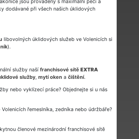
rakonice jsou prováděny s maximální péčí a
cky dodávané při všech našich úklidových
u
libovolných úklidových služeb ve Volenicích si
eník
).
nální služby naší
franchisové sítě
EXTRA
úklidové služby
,
mytí oken
a
čištění
.
žby nebo vyklízecí práce? Objednejte si u nás
 Volenicích řemeslníka, zedníka nebo údržbáře?
kytnou členové mezinárodní franchisové sítě