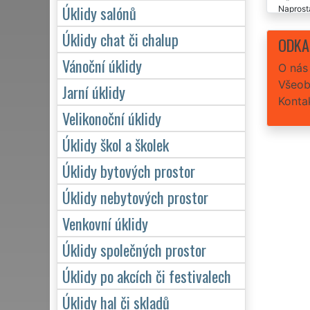
Úklidy salónů
Naprostá
Úklidy chat či chalup
Úklid
ODKA
Spole
Vánoční úklidy
O nás
Všeob
Jarní úklidy
Konta
Velikonoční úklidy
Úklidy škol a školek
Úklidy bytových prostor
Úklidy nebytových prostor
Venkovní úklidy
Úklidy společných prostor
Úklidy po akcích či festivalech
Úklidy hal či skladů