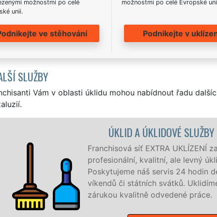
zenými možnostmi po celé
možnostmi po celé Evropské uni
ké unii.
Podnikejte ve stěhování
Podnikejte v uklízen
ALŠÍ SLUŽBY
nchisanti Vám v oblasti úklidu mohou nabídnout řadu dalšíc
aluzií.
ENICE
e ve Volenicích a okolí Volenic
ro firmy i jednotlivce.
 7 dní v týdnu a to i během
e, co zákazník žádá a to se