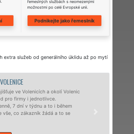
i.
řemeslných službách s neomezenými
možnostmi po celé Evropské unii.
í
Podnikejte jako řemeslník
h extra služeb od generálního úklidu až po mytí
ÚKLIDOVÁ SLUŽBA A ČINNOSTI VOL
Naše společnost EXTRA UKLÍZENÍ poskytuj
profesionální úklidové služby NON-STOP.
nabízíme pro všechny obchodní společnosti
domácnosti v celém Jihočeském kraji s jis