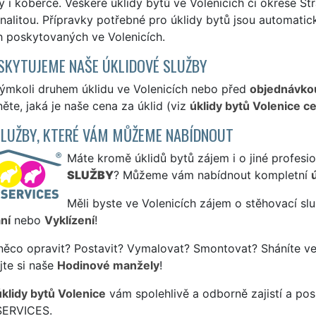
 i koberce. Veškeré úklidy bytů ve Volenicích či okrese St
nalitou. Přípravky potřebné pro úklidy bytů jsou automati
h poskytovaných ve Volenicích.
SKYTUJEME NAŠE ÚKLIDOVÉ SLUŽBY
kýmkoli druhem úklidu ve Volenicích nebo před
objednávko
ěte, jaká je naše cena za úklid (viz
úklidy bytů Volenice c
SLUŽBY, KTERÉ VÁM MŮŽEME NABÍDNOUT
Máte kromě úklidů bytů zájem i o jiné profesio
SLUŽBY
? Můžeme vám nabídnout kompletní
Měli byste ve Volenicích zájem o stěhovací slu
ní
nebo
Vyklízení
!
něco opravit? Postavit? Vymalovat? Smontovat? Sháníte ve
jte si naše
Hodinové manžely
!
úklidy bytů Volenice
vám spolehlivě a odborně zajistí a pos
SERVICES.