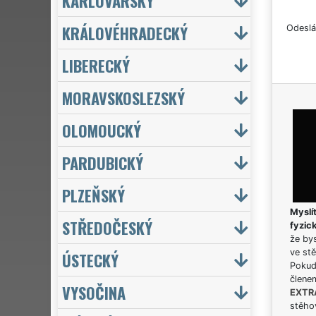
KARLOVARSKÝ
KRÁLOVÉHRADECKÝ
Odeslá
LIBERECKÝ
MORAVSKOSLEZSKÝ
OLOMOUCKÝ
PARDUBICKÝ
PLZEŇSKÝ
Myslít
STŘEDOČESKÝ
fyzic
že bys
ve stě
ÚSTECKÝ
Pokud 
člene
VYSOČINA
EXTR
stěhov