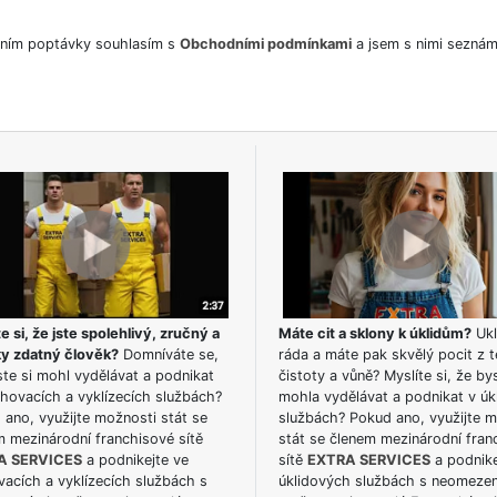
ním poptávky souhlasím s
Obchodními podmínkami
a jsem s nimi seznám
e si, že jste spolehlivý, zručný a
Máte cit a sklony k úklidům?
Ukl
ky zdatný člověk?
Domníváte se,
ráda a máte pak skvělý pocit z t
te si mohl vydělávat a podnikat
čistoty a vůně? Myslíte si, že by
hovacích a vyklízecích službách?
mohla vydělávat a podnikat v úk
ano, využijte možnosti stát se
službách? Pokud ano, využijte 
m mezinárodní franchisové sítě
stát se členem mezinárodní fran
A SERVICES
a podnikejte ve
sítě
EXTRA SERVICES
a podnike
acích a vyklízecích službách s
úklidových službách s neomeze