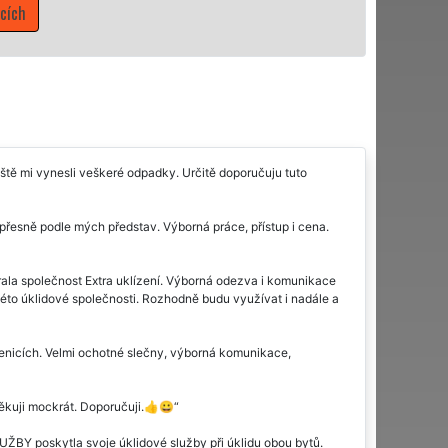
Mám zájem o úklidové služby ve Volenicíc
eště mi vynesli veškeré odpadky. Určitě doporučuju tuto
d přesně podle mých představ. Výborná práce, přístup i cena.
ala společnost Extra uklízení. Výborná odezva i komunikace
éto úklidové společnosti. Rozhodně budu využívat i nadále a
lenicích. Velmi ochotné slečny, výborná komunikace,
Děkuji mockrát. Doporučuji.👍😀
ŽBY poskytla svoje úklidové služby při úklidu obou bytů.