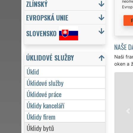
ZLÍNSKÝ
neome
Evrops
EVROPSKÁ UNIE
SLOVENSKO
NAŠE D
ÚKLIDOVÉ SLUŽBY
Naši fra
oken a ž
Úklid
ÚKLID A ÚKLIDOVÉ SLUŽBY VOL
Úklidové služby
Franchisová síť EXTRA UKLÍZENÍ zajišťuj
Úklidové práce
profesionální, kvalitní, ale levný úklid p
Úklidy kanceláří
Poskytujeme náš servis 24 hodin denně,
víkendů či státních svátků. Uklidíme vš
Úklidy firem
zárukou kvalitně odvedené práce.
Úklidy bytů