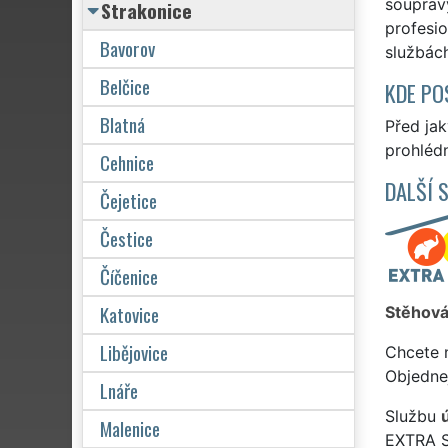
soupravy
Strakonice
profesio
Bavorov
službác
Belčice
KDE PO
Blatná
Před ja
prohlédn
Cehnice
DALŠÍ 
Čejetice
Čestice
Číčenice
Katovice
Stěhová
Libějovice
Chcete 
Objedne
Lnáře
Službu
Malenice
EXTRA 