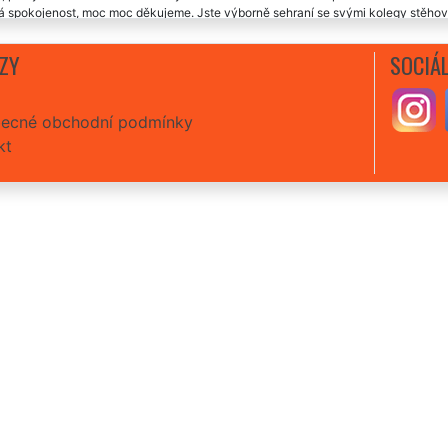
 spokojenost, moc moc děkujeme. Jste výborně sehraní se svými kolegy stěhovák
 bytu ve Volenicích provedli na výbornou, určitě doporučuji každému vyzkoušet.
ZY
SOCIÁL
čnost Extra uklízení mi v sobotu zajistila úklid mého bytu ve Volenicích. Byla j
ecné obchodní podmínky
kt