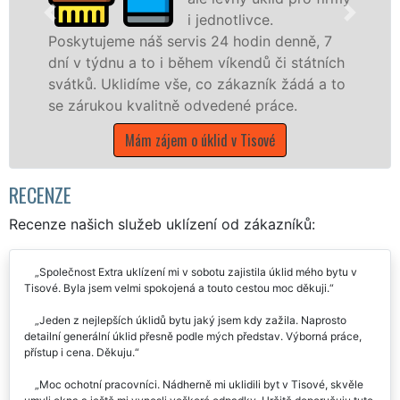
i jednotlivce.
jeme náš servis 24 hodin denně, 7
nabízíme p
dnu a to i během víkendů či státních
státní podn
Uklidíme vše, co zákazník žádá a to
Plzeňském k
kou kvalitně odvedené práce.
Mám 
Mám zájem o úklid v Tisové
RECENZE
Recenze našich služeb uklízení od zákazníků:
Společnost Extra uklízení mi v sobotu zajistila úklid mého bytu v
Tisové. Byla jsem velmi spokojená a touto cestou moc děkuji.
Jeden z nejlepších úklidů bytu jaký jsem kdy zažila. Naprosto
detailní generální úklid přesně podle mých představ. Výborná práce,
přístup i cena. Děkuju.
Moc ochotní pracovníci. Nádherně mi uklidili byt v Tisové, skvěle