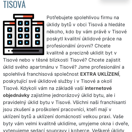
TISOVÁ
Potřebujete spolehlivou firmu na
úklidy bytů v obci Tisová a hledáte
někoho, kdo by vám právě v Tisové
poskytl kvalitní úklidové práce na
profesionální úrovni? Chcete
kvalitně a precizně uklidit byt v
Tisové nebo v těsné blízkosti Tisové? Chcete zajistit
úklid svého apartmánu v Tisové? Jsme profesionální a
spolehlivá franchisová společnost
EXTRA UKLÍZENÍ
,
poskytující své úklidové služby i v Tisové a okolí
Tisové. Kdykoli vám na základě vaší
internetové
objednávky
zajistíme jednorázový úklid bytu, ale i
pravidelný úklid bytu v Tisové. Všichni naši franchisanti
jsou zkušení a proškolení pracovníci, kteří mají v
uklízení bytů a uklízení domácností velkou praxi. Vaše
byty vám velmi kvalitně uklidíme, umyjeme okna i dveře,
vytepujeme sedací soupravy i koberce. Veškeré úklidy