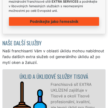
mezinárodní franchisové sítě
EXTRA SERVICES
a podnikejte
v libovolných řemeslných službách s neomezenými
možnostmi po celé Evropské unii.
Podnikejte jako řemeslník
NAŠE DALŠÍ SLUŽBY
Naši franchisanti Vám v oblasti úklidu mohou nabídnout
řadu dalších extra služeb od generálního úklidu až po
mytí oken a žaluzií.
ID A ÚKLIDOVÉ SLUŽBY TISOVÁ
ÚKLIDOV
Franchisová síť EXTRA
UKLÍZENÍ zajišťuje v
Tisové a okolí Tisové
profesionální, kvalitní,
ale levný úklid pro firmy