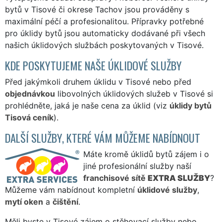
bytů v Tisové či okrese Tachov jsou prováděny s
maximální péčí a profesionalitou. Přípravky potřebné
pro úklidy bytů jsou automaticky dodávané při všech
našich úklidových službách poskytovaných v Tisové.
KDE POSKYTUJEME NAŠE ÚKLIDOVÉ SLUŽBY
Před jakýmkoli druhem úklidu v Tisové nebo před
objednávkou
libovolných úklidových služeb v Tisové si
prohlédněte, jaká je naše cena za úklid (viz
úklidy bytů
Tisová ceník
).
DALŠÍ SLUŽBY, KTERÉ VÁM MŮŽEME NABÍDNOUT
Máte kromě úklidů bytů zájem i o
jiné profesionální služby naší
franchisové sítě
EXTRA SLUŽBY
?
Můžeme vám nabídnout kompletní
úklidové služby
,
mytí oken
a
čištění
.
Měli byste v Tisové zájem o stěhovací služby nebo