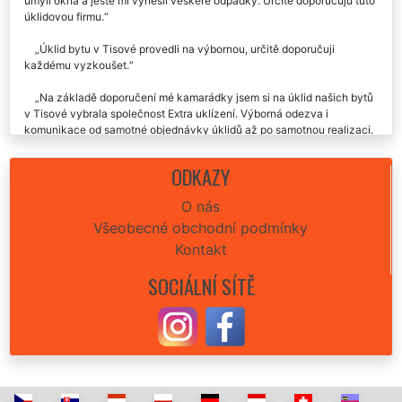
umyli okna a ještě mi vynesli veškeré odpadky. Určitě doporučuju tuto
úklidovou firmu.
Úklid bytu v Tisové provedli na výbornou, určitě doporučuji
každému vyzkoušet.
Na základě doporučení mé kamarádky jsem si na úklid našich bytů
v Tisové vybrala společnost Extra uklízení. Výborná odezva i
komunikace od samotné objednávky úklidů až po samotnou realizaci.
Opravdu profesionální jednání této úklidové společnosti. Rozhodně
budu využívat i nadále a budu doporučovat.
ODKAZY
Tato úklidová firma mi poskytla velmi profesionální a důkladný úklid
O nás
mého bytu v Tisové. Velmi ochotné slečny, výborná komunikace,
Všeobecné obchodní podmínky
odvedená práce i cena. Určitě každému doporučuji.
Kontakt
Super přístup, ochota, vstřícnost, skvěle odvedená práce úklidu
bytu v Tisové. Děkuji mockrát. Doporučuji.👍😀
SOCIÁLNÍ SÍTĚ
Včera, po vystěhování našich dvou bytů v Tisové nám tato
společnost EXTRA SLUŽBY poskytla svoje úklidové služby při úklidu
obou bytů. Naprostá spokojenost, moc moc děkujeme. Jste výborně
sehraní se svými kolegy stěhováky. Stoprocentně doporučuji za
kvalitu, rychlost i cenu.