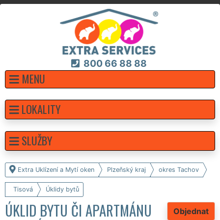
800 66 88 88
MENU
LOKALITY
SLUŽBY
Extra Uklízení a Mytí oken
Plzeňský kraj
okres Tachov
Tisová
Úklidy bytů
ÚKLID BYTU ČI APARTMÁNU
Objednat