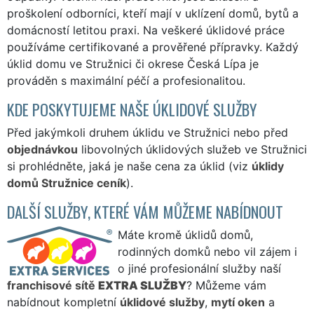
proškolení odborníci, kteří mají v uklízení domů, bytů a
domácností letitou praxi. Na veškeré úklidové práce
používáme certifikované a prověřené přípravky. Každý
úklid domu ve Stružnici či okrese Česká Lípa je
prováděn s maximální péčí a profesionalitou.
KDE POSKYTUJEME NAŠE ÚKLIDOVÉ SLUŽBY
Před jakýmkoli druhem úklidu ve Stružnici nebo před
objednávkou
libovolných úklidových služeb ve Stružnici
si prohlédněte, jaká je naše cena za úklid (viz
úklidy
domů Stružnice ceník
).
DALŠÍ SLUŽBY, KTERÉ VÁM MŮŽEME NABÍDNOUT
Máte kromě úklidů domů,
rodinných domků nebo vil zájem i
o jiné profesionální služby naší
franchisové sítě
EXTRA SLUŽBY
? Můžeme vám
nabídnout kompletní
úklidové služby
,
mytí oken
a