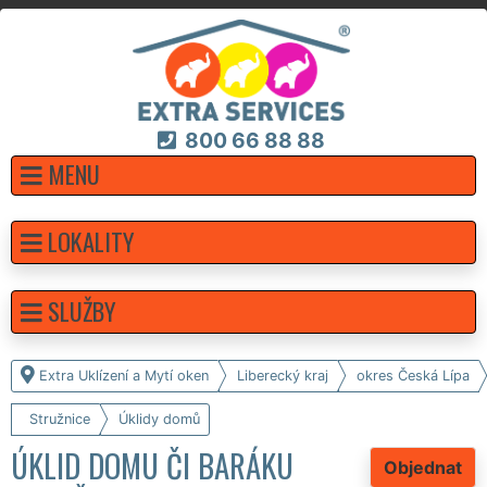
800 66 88 88
MENU
LOKALITY
SLUŽBY
Extra Uklízení a Mytí oken
Liberecký kraj
okres Česká Lípa
Stružnice
Úklidy domů
ÚKLID DOMU ČI BARÁKU
Objednat