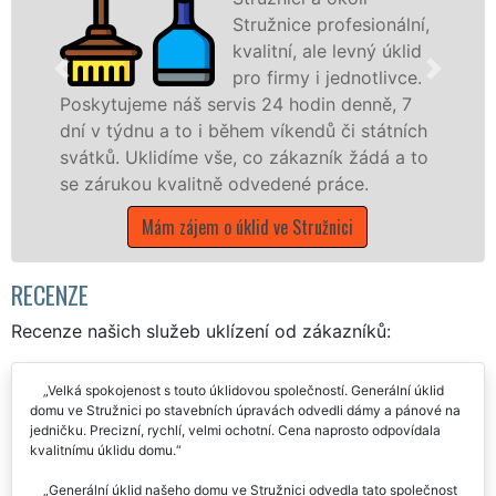
Stružnice profesionální,
Str
kvalitní, ale levný úklid
pro
pro firmy i jednotlivce.
sl
is 24 hodin denně, 7
Lev
hem víkendů či státních
nabízíme pro všechny o
, co zákazník žádá a to
státní podniky, ale i d
 odvedené práce.
Libereckém kraji s jistot
klid ve Stružnici
Mám zájem o úklidové 
RECENZE
Recenze našich služeb uklízení od zákazníků:
Velká spokojenost s touto úklidovou společností. Generální úklid
domu ve Stružnici po stavebních úpravách odvedli dámy a pánové na
jedničku. Precizní, rychlí, velmi ochotní. Cena naprosto odpovídala
kvalitnímu úklidu domu.
Generální úklid našeho domu ve Stružnici odvedla tato společnost