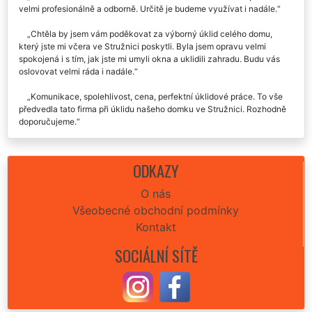
velmi profesionálně a odborně. Určitě je budeme využívat i nadále.
Chtěla by jsem vám poděkovat za výborný úklid celého domu,
který jste mi včera ve Stružnici poskytli. Byla jsem opravu velmi
spokojená i s tím, jak jste mi umyli okna a uklidili zahradu. Budu vás
oslovovat velmi ráda i nadále.
Komunikace, spolehlivost, cena, perfektní úklidové práce. To vše
předvedla tato firma při úklidu našeho domku ve Stružnici. Rozhodně
doporučujeme.
Velmi narychlo jsme potřebovali zajistit kompletní úklid vily ve
Stružnici. Naprosto ochotně, flexibilně a profesionálně nám vyšla
ODKAZY
vstříc společnost Extra uklízení, která nám zajistila nejen požadované
úklidové práce, ale postarali se nám i o kompletní vyklizení celé vily.
O nás
Určitě doporučujeme tyto spolehlivé služby.
Všeobecné obchodní podmínky
Parádní práce uklízení bytu ve Stružnici. Budu využívat určitě
Kontakt
pravidelně, děkuju moc👍.
SOCIÁLNÍ SÍTĚ
Úklid našeho domečku ve Stružnici nám minulý týden zajistila tato
úklidová firma EXTRA UKLÍZENÍ. Velká spokojenost. Kompletně o vše
se postarali, uklidili famózně a cena seděla přesně jak jsme se
domluvili. Vřele můžu každému doporučit.