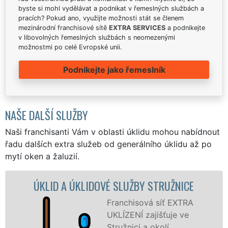
byste si mohl vydělávat a podnikat v řemeslných službách a
pracích? Pokud ano, využijte možnosti stát se členem
mezinárodní franchisové sítě
EXTRA SERVICES
a podnikejte
v libovolných řemeslných službách s neomezenými
možnostmi po celé Evropské unii.
Podnikejte jako řemeslník
NAŠE DALŠÍ SLUŽBY
Naši franchisanti Vám v oblasti úklidu mohou nabídnout
řadu dalších extra služeb od generálního úklidu až po
mytí oken a žaluzií.
É SLUŽBY STRUŽNICE
ÚKLIDOVÁ SLUŽB
STRUŽ
Franchisová síť EXTRA
UKLÍZENÍ zajišťuje ve
Na
Stružnici a okolí
UKL