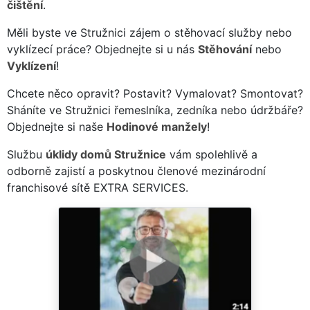
čištění
.
Měli byste ve Stružnici zájem o stěhovací služby nebo
vyklízecí práce? Objednejte si u nás
Stěhování
nebo
Vyklízení
!
Chcete něco opravit? Postavit? Vymalovat? Smontovat?
Sháníte ve Stružnici řemeslníka, zedníka nebo údržbáře?
Objednejte si naše
Hodinové manžely
!
Službu
úklidy domů Stružnice
vám spolehlivě a
odborně zajistí a poskytnou členové mezinárodní
franchisové sítě EXTRA SERVICES.