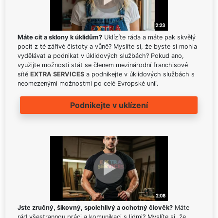
Máte cit a sklony k úklidům?
Uklízíte ráda a máte pak skvělý
pocit z té zářivé čistoty a vůně? Myslíte si, že byste si mohla
vydělávat a podnikat v úklidových službách? Pokud ano,
využijte možnosti stát se členem mezinárodní franchisové
sítě
EXTRA SERVICES
a podnikejte v úklidových službách s
neomezenými možnostmi po celé Evropské unii.
Podnikejte v uklízení
Jste zručný, šikovný, spolehlivý a ochotný člověk?
Máte
rád všestrannou práci a komunikaci s lidmi? Myslíte si, že