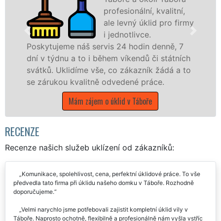
profesionální, kvalitní,
ale levný úklid pro firmy
i jednotlivce.
š servis 24 hodin denně, 7
nabízíme pro všec
o i během víkendů či státních
státní podniky, al
e vše, co zákazník žádá a to
Jihočeském kraji s 
litně odvedené práce.
Mám zájem o ú
ájem o úklid v Táboře
RECENZE
Recenze našich služeb uklízení od zákazníků:
Komunikace, spolehlivost, cena, perfektní úklidové práce. To vše
předvedla tato firma při úklidu našeho domku v Táboře. Rozhodně
doporučujeme.
Velmi narychlo jsme potřebovali zajistit kompletní úklid vily v
Táboře. Naprosto ochotně, flexibilně a profesionálně nám vyšla vstříc