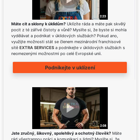
Máte cit a sklony k úklidům?
Uklízíte ráda a máte pak skvělý
pocit z té zářivé čistoty a vůně? Myslíte si, že byste si mohla
vydělávat a podnikat v úklidových službách? Pokud ano,
využijte možnosti stát se členem mezinárodní franchisové
sítě
EXTRA SERVICES
a podnikejte v úklidových službách s
neomezenými možnostmi po celé Evropské unii.
Podnikejte v uklízení
Jste zručný, šikovný, spolehlivý a ochotný člověk?
Máte
rád všestrannou práci a komunikaci s lidmi? Myslíte si, že