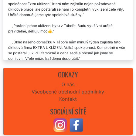
společnost Extra uklízení, která nám zajistila nejen požadované
úklidové práce, ale postarali se nám i o kompletní vyklizení celé vily.
Určitě doporučujeme tyto spolehlivé služby.
Parádní práce uklízení bytu v Táboře. Budu využívat určitě
pravidelně, děkuju moc👍.
Úklid našeho domečku v Táboře nám minulý týden zajistila tato
úklidová firma EXTRA UKLÍZENÍ. Velká spokojenost. Kompletně o vše
se postarali, uklidili famózně a cena seděla přesně jak jsme se
domluvili. Vřele můžu každému doporučit.
Generální úklid našeho domu v Táboře odvedla tato společnost
ODKAZY
velmi profesionálně a odborně. Určitě je budeme využívat i nadále.
O nás
Chtěla by jsem vám poděkovat za výborný úklid celého domu,
Všeobecné obchodní podmínky
který jste mi včera v Táboře poskytli. Byla jsem opravu velmi
spokojená i s tím, jak jste mi umyli okna a uklidili zahradu. Budu vás
Kontakt
oslovovat velmi ráda i nadále.
SOCIÁLNÍ SÍTĚ
Velká spokojenost s touto úklidovou společností. Generální úklid
domu v Táboře po stavebních úpravách odvedli dámy a pánové na
jedničku. Precizní, rychlí, velmi ochotní. Cena naprosto odpovídala
kvalitnímu úklidu domu.