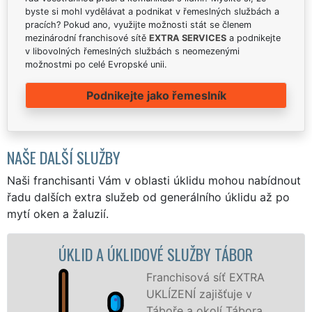
byste si mohl vydělávat a podnikat v řemeslných službách a
pracích? Pokud ano, využijte možnosti stát se členem
mezinárodní franchisové sítě
EXTRA SERVICES
a podnikejte
v libovolných řemeslných službách s neomezenými
možnostmi po celé Evropské unii.
Podnikejte jako řemeslník
NAŠE DALŠÍ SLUŽBY
Naši franchisanti Vám v oblasti úklidu mohou nabídnout
řadu dalších extra služeb od generálního úklidu až po
mytí oken a žaluzií.
KLIDOVÉ SLUŽBY TÁBOR
ÚKLIDOVÁ SLU
Franchisová síť EXTRA
UKLÍZENÍ zajišťuje v
Táboře a okolí Tábora