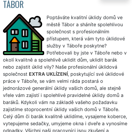
TÁBOR
Poptáváte kvalitní úklidy domů ve
městě Tábor a sháníte spolehlivou
společnost s profesionálním
přístupem, která vám tyto úklidové
služby v Táboře poskytne?
Potřebovali by jste v Táboře nebo v
okolí kvalitně a spolehlivě uklidit dům, uklidit barák
nebo zajistit úklid vily? Naše profesionální úklidová
společnost
EXTRA UKLÍZENÍ
, poskytující své úklidové
práce v Táboře, se vám velmi ráda postará o
jednorázové generální úklidy vašich domů, ale stejně
vřele vám zajistí i spolehlivé pravidelné úklidy domů a
baráků. Kdykoli vám na základě vašeho požadavku
zajistíme stoprocentní úklidy vašich domů v Táboře.
Celý dům či barák kvalitně uklidíme, vysajeme koberce,
vytepujeme sedačky, umyjeme okna i dveře a vynosíme
odpadky. Všichni naši pracovníci jsou zkušení a