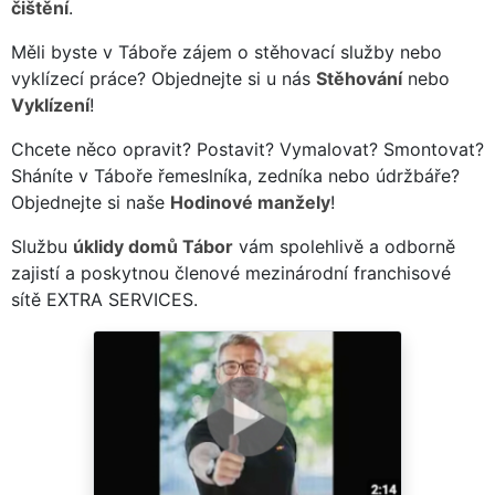
čištění
.
Měli byste v Táboře zájem o stěhovací služby nebo
vyklízecí práce? Objednejte si u nás
Stěhování
nebo
Vyklízení
!
Chcete něco opravit? Postavit? Vymalovat? Smontovat?
Sháníte v Táboře řemeslníka, zedníka nebo údržbáře?
Objednejte si naše
Hodinové manžely
!
Službu
úklidy domů Tábor
vám spolehlivě a odborně
zajistí a poskytnou členové mezinárodní franchisové
sítě EXTRA SERVICES.