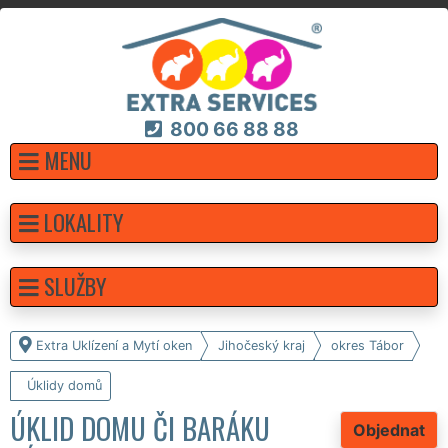
800 66 88 88
MENU
LOKALITY
SLUŽBY
Extra Uklízení a Mytí oken
Jihočeský kraj
okres Tábor
Úklidy domů
ÚKLID DOMU ČI BARÁKU
Objednat