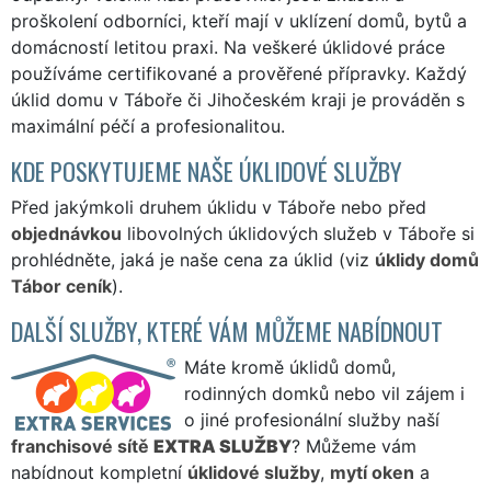
proškolení odborníci, kteří mají v uklízení domů, bytů a
domácností letitou praxi. Na veškeré úklidové práce
používáme certifikované a prověřené přípravky. Každý
úklid domu v Táboře či Jihočeském kraji je prováděn s
maximální péčí a profesionalitou.
KDE POSKYTUJEME NAŠE ÚKLIDOVÉ SLUŽBY
Před jakýmkoli druhem úklidu v Táboře nebo před
objednávkou
libovolných úklidových služeb v Táboře si
prohlédněte, jaká je naše cena za úklid (viz
úklidy domů
Tábor ceník
).
DALŠÍ SLUŽBY, KTERÉ VÁM MŮŽEME NABÍDNOUT
Máte kromě úklidů domů,
rodinných domků nebo vil zájem i
o jiné profesionální služby naší
franchisové sítě
EXTRA SLUŽBY
? Můžeme vám
nabídnout kompletní
úklidové služby
,
mytí oken
a