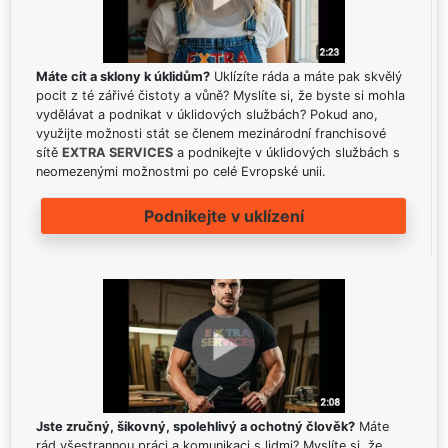
Máte cit a sklony k úklidům?
Uklízíte ráda a máte pak skvělý
pocit z té zářivé čistoty a vůně? Myslíte si, že byste si mohla
vydělávat a podnikat v úklidových službách? Pokud ano,
využijte možnosti stát se členem mezinárodní franchisové
sítě
EXTRA SERVICES
a podnikejte v úklidových službách s
neomezenými možnostmi po celé Evropské unii.
Podnikejte v uklízení
Jste zručný, šikovný, spolehlivý a ochotný člověk?
Máte
rád všestrannou práci a komunikaci s lidmi? Myslíte si, že