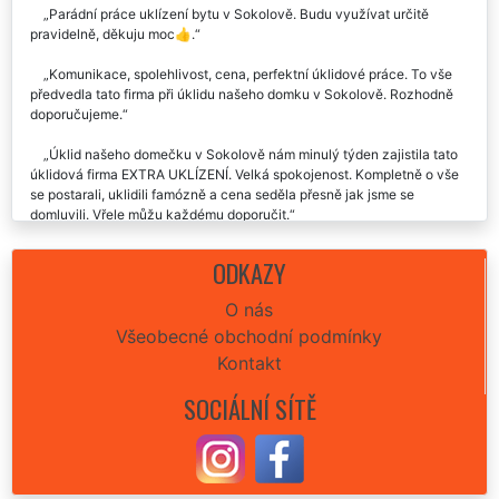
Parádní práce uklízení bytu v Sokolově. Budu využívat určitě
pravidelně, děkuju moc👍.
Komunikace, spolehlivost, cena, perfektní úklidové práce. To vše
předvedla tato firma při úklidu našeho domku v Sokolově. Rozhodně
doporučujeme.
Úklid našeho domečku v Sokolově nám minulý týden zajistila tato
úklidová firma EXTRA UKLÍZENÍ. Velká spokojenost. Kompletně o vše
se postarali, uklidili famózně a cena seděla přesně jak jsme se
domluvili. Vřele můžu každému doporučit.
Chtěla by jsem vám poděkovat za výborný úklid celého domu,
ODKAZY
který jste mi včera v Sokolově poskytli. Byla jsem opravu velmi
spokojená i s tím, jak jste mi umyli okna a uklidili zahradu. Budu vás
O nás
oslovovat velmi ráda i nadále.
Všeobecné obchodní podmínky
Velká spokojenost s touto úklidovou společností. Generální úklid
Kontakt
domu v Sokolově po stavebních úpravách odvedli dámy a pánové na
jedničku. Precizní, rychlí, velmi ochotní. Cena naprosto odpovídala
SOCIÁLNÍ SÍTĚ
kvalitnímu úklidu domu.
Generální úklid našeho domu v Sokolově odvedla tato společnost
velmi profesionálně a odborně. Určitě je budeme využívat i nadále.