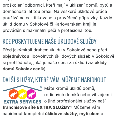
proškolení odborníci, kteří mají v uklízení domů, bytů a
domácností letitou praxi. Na veškeré úklidové práce
používáme certifikované a prověřené přípravky. Každý
úklid domu v Sokolově či Karlovarském kraji je
prováděn s maximální péčí a profesionalitou.
KDE POSKYTUJEME NAŠE ÚKLIDOVÉ SLUŽBY
Před jakýmkoli druhem úklidu v Sokolově nebo před
objednávkou
libovolných úklidových služeb v Sokolově
si prohlédněte, jaká je naše cena za úklid (viz
úklidy
domů Sokolov ceník
).
DALŠÍ SLUŽBY, KTERÉ VÁM MŮŽEME NABÍDNOUT
Máte kromě úklidů domů,
rodinných domků nebo vil zájem i
o jiné profesionální služby naší
franchisové sítě
EXTRA SLUŽBY
? Můžeme vám
nabídnout kompletní
úklidové služby
,
mytí oken
a