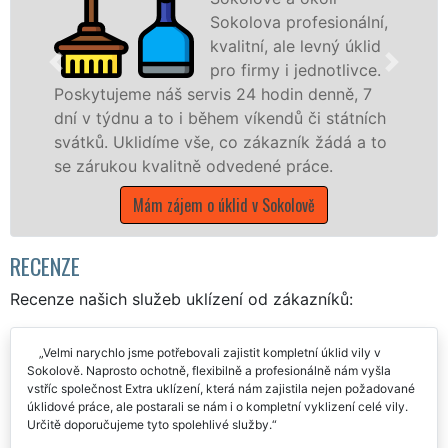
Sokolova profesionální,
kvalitní, ale levný úklid
pro firmy i jednotlivce.
náš servis 24 hodin denně, 7
nabízíme pro vš
 to i během víkendů či státních
státní podniky,
díme vše, co zákazník žádá a to
Karlovarském kra
valitně odvedené práce.
Mám zájem o
 zájem o úklid v Sokolově
RECENZE
Recenze našich služeb uklízení od zákazníků:
Velmi narychlo jsme potřebovali zajistit kompletní úklid vily v
Sokolově. Naprosto ochotně, flexibilně a profesionálně nám vyšla
vstříc společnost Extra uklízení, která nám zajistila nejen požadované
úklidové práce, ale postarali se nám i o kompletní vyklizení celé vily.
Určitě doporučujeme tyto spolehlivé služby.