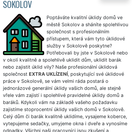
SOKOLOV
Poptáváte kvalitní úklidy domů ve
městě Sokolov a sháníte spolehlivou
společnost s profesionálním
přístupem, která vám tyto úklidové
služby v Sokolově poskytne?
Potřebovali by jste v Sokolově nebo
v okolí kvalitně a spolehlivě uklidit dům, uklidit barák
nebo zajistit úklid vily? Naše profesionální úklidová
společnost
EXTRA UKLÍZENÍ
, poskytující své úklidové
práce v Sokolově, se vám velmi ráda postará o
jednorázové generální úklidy vašich domů, ale stejně
vřele vám zajistí i spolehlivé pravidelné úklidy domů a
baráků. Kdykoli vám na základě vašeho požadavku
zajistíme stoprocentní úklidy vašich domů v Sokolově.
Celý dům či barák kvalitně uklidíme, vysajeme koberce,
vytepujeme sedačky, umyjeme okna i dveře a vynosíme
odpadky. Všichni naši pracovníci jsou zkušení a