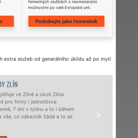
i.
řemeslných službách s neomezenými
možnostmi po celé Evropské unii.
í
Podnikejte jako řemeslník
h extra služeb od generálního úklidu až po mytí
ÚKLIDOVÁ SLUŽBA A Č
Naše společnost EXTRA UKLÍZE
profesionální úklidové služby
nabízíme pro všechny obchodní 
domácnosti v celém Zlínském kra