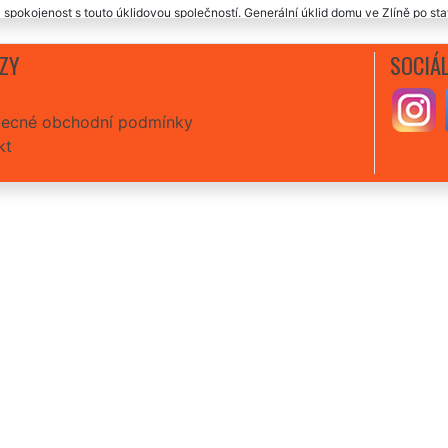
 spokojenost s touto úklidovou společností. Generální úklid domu ve Zlíně po s
, rychlí, velmi ochotní. Cena naprosto odpovídala kvalitnímu úklidu domu.
ZY
SOCIÁL
ecné obchodní podmínky
kt