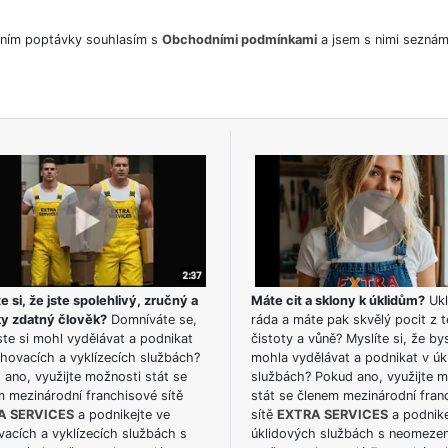
ním poptávky souhlasím s
Obchodními podmínkami
a jsem s nimi seznám
e si, že jste spolehlivý, zručný a
Máte cit a sklony k úklidům?
Ukl
ky zdatný člověk?
Domníváte se,
ráda a máte pak skvělý pocit z t
te si mohl vydělávat a podnikat
čistoty a vůně? Myslíte si, že by
hovacích a vyklízecích službách?
mohla vydělávat a podnikat v úk
ano, využijte možnosti stát se
službách? Pokud ano, využijte 
m mezinárodní franchisové sítě
stát se členem mezinárodní fran
A SERVICES
a podnikejte ve
sítě
EXTRA SERVICES
a podnike
acích a vyklízecích službách s
úklidových službách s neomeze