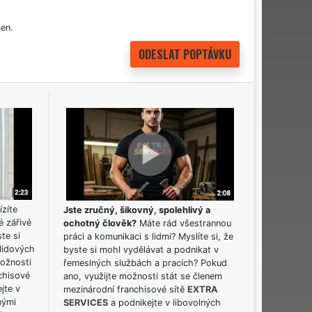
en.
ízíte
Jste zručný, šikovný, spolehlivý a
é zářivé
ochotný člověk?
Máte rád všestrannou
ste si
práci a komunikaci s lidmi? Myslíte si, že
lidových
byste si mohl vydělávat a podnikat v
možnosti
řemeslných službách a pracích? Pokud
chisové
ano, využijte možnosti stát se členem
jte v
mezinárodní franchisové sítě
EXTRA
nými
SERVICES
a podnikejte v libovolných