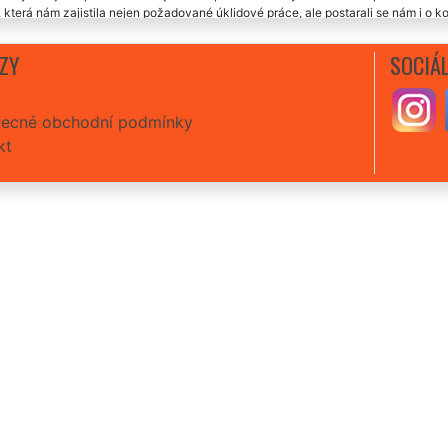
, která nám zajistila nejen požadované úklidové práce, ale postarali se nám i o k
vé služby.
ZY
SOCIÁL
ecné obchodní podmínky
kt