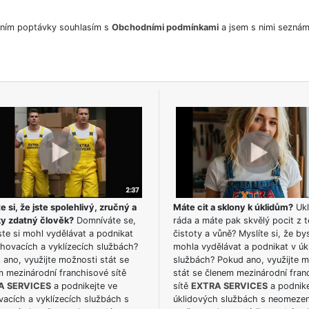
ním poptávky souhlasím s
Obchodními podmínkami
a jsem s nimi seznám
e si, že jste spolehlivý, zručný a
Máte cit a sklony k úklidům?
Ukl
ky zdatný člověk?
Domníváte se,
ráda a máte pak skvělý pocit z t
te si mohl vydělávat a podnikat
čistoty a vůně? Myslíte si, že by
hovacích a vyklízecích službách?
mohla vydělávat a podnikat v úk
ano, využijte možnosti stát se
službách? Pokud ano, využijte 
m mezinárodní franchisové sítě
stát se členem mezinárodní fran
A SERVICES
a podnikejte ve
sítě
EXTRA SERVICES
a podnike
acích a vyklízecích službách s
úklidových službách s neomeze