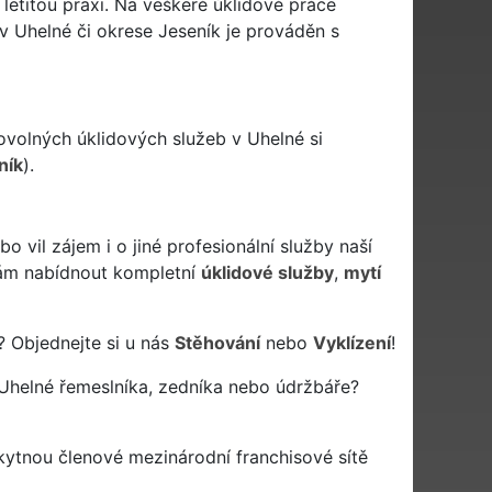
 letitou praxi. Na veškeré úklidové práce
v Uhelné či okrese Jeseník je prováděn s
ovolných úklidových služeb v Uhelné si
ník
).
vil zájem i o jiné profesionální služby naší
m nabídnout kompletní
úklidové služby
,
mytí
? Objednejte si u nás
Stěhování
nebo
Vyklízení
!
Uhelné řemeslníka, zedníka nebo údržbáře?
kytnou členové mezinárodní franchisové sítě