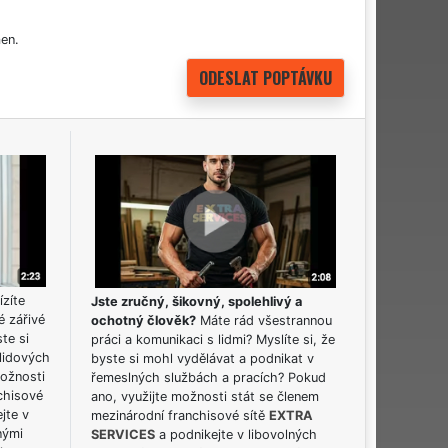
en.
ízíte
Jste zručný, šikovný, spolehlivý a
é zářivé
ochotný člověk?
Máte rád všestrannou
ste si
práci a komunikaci s lidmi? Myslíte si, že
lidových
byste si mohl vydělávat a podnikat v
možnosti
řemeslných službách a pracích? Pokud
chisové
ano, využijte možnosti stát se členem
jte v
mezinárodní franchisové sítě
EXTRA
nými
SERVICES
a podnikejte v libovolných