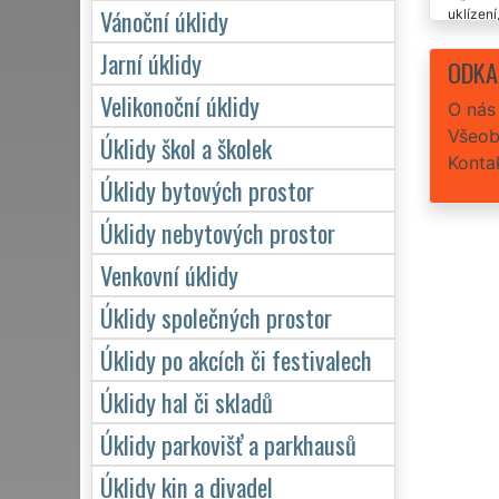
Vánoční úklidy
uklízení
spolehli
Jarní úklidy
ODKA
Velikonoční úklidy
O nás
Všeob
Úklidy škol a školek
Konta
Úklidy bytových prostor
Úklidy nebytových prostor
Venkovní úklidy
Úklidy společných prostor
Úklidy po akcích či festivalech
Úklidy hal či skladů
Úklidy parkovišť a parkhausů
Úklidy kin a divadel