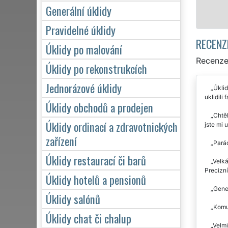
Mám zájem o úklid v Uh
Generální úklidy
Pravidelné úklidy
RECENZ
Úklidy po malování
Recenze 
Úklidy po rekonstrukcích
Jednorázové úklidy
Úklid
uklidili
Úklidy obchodů a prodejen
Chtěl
Úklidy ordinací a zdravotnických
jste mi 
zařízení
Parád
Úklidy restaurací či barů
Velká
Precizní
Úklidy hotelů a pensionů
Gener
Úklidy salónů
Komun
Úklidy chat či chalup
Velmi