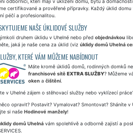
ní odborníci, kteří mají v uklízení domů, bytů a domácností
e certifikované a prověřené přípravky. Každý úklid domu 
í péčí a profesionalitou.
SKYTUJEME NAŠE ÚKLIDOVÉ SLUŽBY
kýmkoli druhem úklidu v Uhelné nebo před
objednávkou
lib
ěte, jaká je naše cena za úklid (viz
úklidy domů Uhelná ce
SLUŽBY, KTERÉ VÁM MŮŽEME NABÍDNOUT
Máte kromě úklidů domů, rodinných domků nebo 
franchisové sítě
EXTRA SLUŽBY
? Můžeme vá
oken
a
čištění
.
te v Uhelné zájem o stěhovací služby nebo vyklízecí práce
něco opravit? Postavit? Vymalovat? Smontovat? Sháníte v 
jte si naše
Hodinové manžely
!
úklidy domů Uhelná
vám spolehlivě a odborně zajistí a pos
SERVICES.