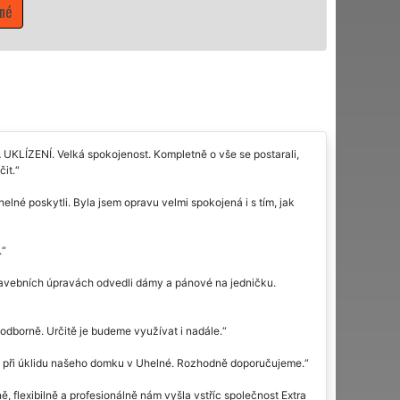
Mám zájem o úklidové služby v 
 UKLÍZENÍ. Velká spokojenost. Kompletně o vše se postarali,
it.
lné poskytli. Byla jsem opravu velmi spokojená i s tím, jak
.
stavebních úpravách odvedli dámy a pánové na jedničku.
odborně. Určitě je budeme využívat i nadále.
rma při úklidu našeho domku v Uhelné. Rozhodně doporučujeme.
ě, flexibilně a profesionálně nám vyšla vstříc společnost Extra