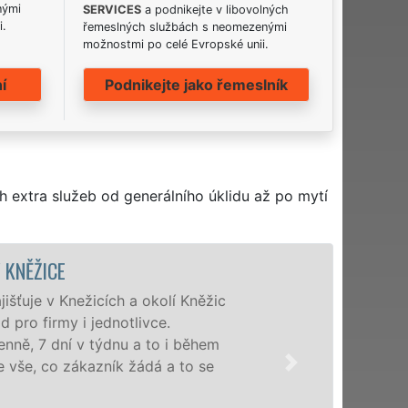
nými
SERVICES
a podnikejte v libovolných
i.
řemeslných službách s neomezenými
možnostmi po celé Evropské unii.
í
Podnikejte jako řemeslník
h extra služeb od generálního úklidu až po mytí
ÚKLIDOVÁ SLUŽBA A ČIN
Naše společnost EXTRA UKLÍZE
profesionální úklidové služby
nabízíme pro všechny obchodní 
domácnosti v celém kraji Vysoči