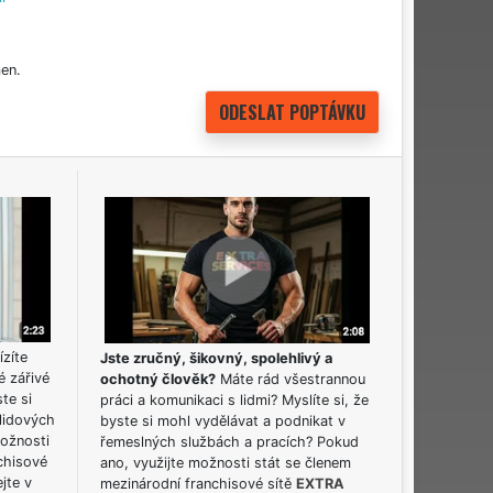
en.
ízíte
Jste zručný, šikovný, spolehlivý a
é zářivé
ochotný člověk?
Máte rád všestrannou
ste si
práci a komunikaci s lidmi? Myslíte si, že
lidových
byste si mohl vydělávat a podnikat v
možnosti
řemeslných službách a pracích? Pokud
chisové
ano, využijte možnosti stát se členem
jte v
mezinárodní franchisové sítě
EXTRA