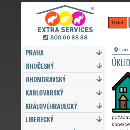
Úklid
800 66 88 88
PRAHA
Extra 
ÚKLID
JIHOČESKÝ
JIHOMORAVSKÝ
KARLOVARSKÝ
KRÁLOVÉHRADECKÝ
LIBERECKÝ
požadavk
koberce,