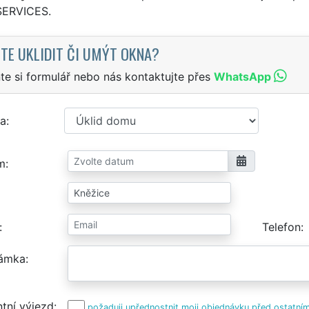
SERVICES.
TE UKLIDIT ČI UMÝT OKNA?
te si formulář nebo nás kontaktujte přes
WhatsApp
a
m
Telefon
ámka
tní výjezd
požaduji upřednostnit moji objednávku před ostatním