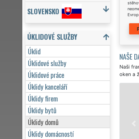
stěhov
SLOVENSKO
neome
Evrops
ÚKLIDOVÉ SLUŽBY
Úklid
NAŠE D
Úklidové služby
Naši fra
Úklidové práce
oken a ž
Úklidy kanceláří
ÚKLID A ÚKLIDOVÉ 
Úklidy firem
Franchisová síť EXTRA UKLÍZ
Úklidy bytů
profesionální, kvalitní, ale l
Poskytujeme náš servis 24 h
Úklidy domů
víkendů či státních svátků. 
Úklidy domácností
zárukou kvalitně odvedené 