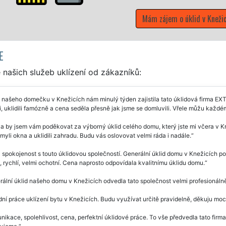
 v Knežicích
E
našich služeb uklízení od zákazníků:
 našeho domečku v Knežicích nám minulý týden zajistila tato úklidová firma EX
i, uklidili famózně a cena seděla přesně jak jsme se domluvili. Vřele můžu každé
a by jsem vám poděkovat za výborný úklid celého domu, který jste mi včera v Kne
umyli okna a uklidili zahradu. Budu vás oslovovat velmi ráda i nadále.
 spokojenost s touto úklidovou společností. Generální úklid domu v Knežicích 
, rychlí, velmi ochotní. Cena naprosto odpovídala kvalitnímu úklidu domu.
ální úklid našeho domu v Knežicích odvedla tato společnost velmi profesionálně
ní práce uklízení bytu v Knežicích. Budu využívat určitě pravidelně, děkuju mo
ikace, spolehlivost, cena, perfektní úklidové práce. To vše předvedla tato fir