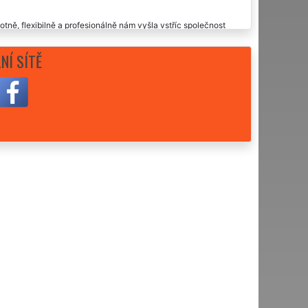
otně, flexibilně a profesionálně nám vyšla vstříc společnost
 i o kompletní vyklizení celé vily. Určitě doporučujeme tyto
NÍ SÍTĚ