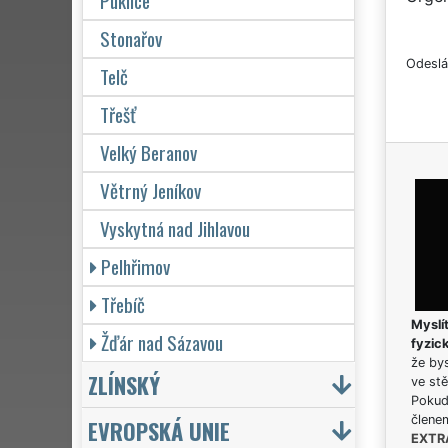
Puklice
Stonařov
Odeslá
Telč
Třešť
Velký Beranov
Větrný Jeníkov
Vyskytná nad Jihlavou
Pelhřimov
Třebíč
Myslít
Žďár nad Sázavou
fyzic
že bys
ZLÍNSKÝ
ve stě
Pokud 
člene
EVROPSKÁ UNIE
EXTR