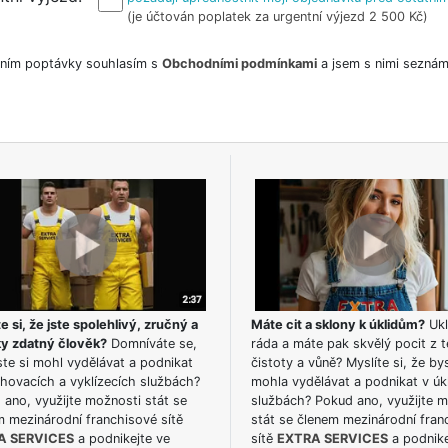
(je účtován poplatek za urgentní výjezd 2 500 Kč)
ním poptávky souhlasím s
Obchodními podmínkami
a jsem s nimi seznám
e si, že jste spolehlivý, zručný a
Máte cit a sklony k úklidům?
Ukl
ky zdatný člověk?
Domníváte se,
ráda a máte pak skvělý pocit z t
te si mohl vydělávat a podnikat
čistoty a vůně? Myslíte si, že by
hovacích a vyklízecích službách?
mohla vydělávat a podnikat v úk
ano, využijte možnosti stát se
službách? Pokud ano, využijte 
m mezinárodní franchisové sítě
stát se členem mezinárodní fran
A SERVICES
a podnikejte ve
sítě
EXTRA SERVICES
a podnike