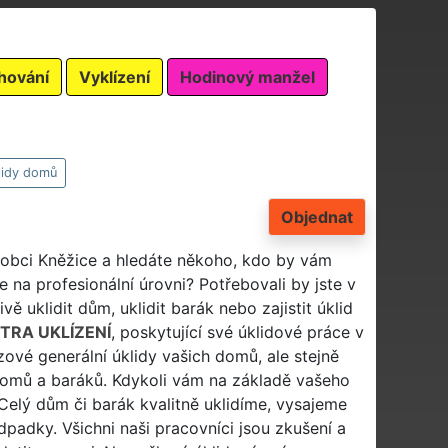
hování
Vyklízení
Hodinový manžel
lidy domů
Objednat
 obci Kněžice a hledáte někoho, kdo by vám
e na profesionální úrovni? Potřebovali by jste v
vě uklidit dům, uklidit barák nebo zajistit úklid
TRA UKLÍZENÍ
, poskytující své úklidové práce v
ové generální úklidy vašich domů, ale stejně
y domů a baráků. Kdykoli vám na základě vašeho
Celý dům či barák kvalitně uklidíme, vysajeme
adky. Všichni naši pracovníci jsou zkušení a