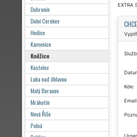
EXTRA 
Dobronín
Dolní Cerekev
CHCE
Hodice
Vyplň
Kamenice
Služb
Kněžice
Kostelec
Datu
Luka nad Jihlavou
Kde
Malý Beranov
Email
Mrákotín
Nová Říše
Pozn
Polná
Urgen