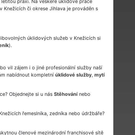
 letitou praxi. Na veškeré úklidové práce
 Knežicích či okrese Jihlava je prováděn s
libovolných úklidových služeb v Knežicích si
eník
).
vil zájem i o jiné profesionální služby naší
m nabídnout kompletní
úklidové služby
,
mytí
áce? Objednejte si u nás
Stěhování
nebo
Knežicích řemeslníka, zedníka nebo údržbáře?
skytnou členové mezinárodní franchisové sítě