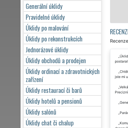
Generální úklidy
Mám zájem o úklid
Pravidelné úklidy
Úklidy po malování
RECENZ
Úklidy po rekonstrukcích
Recenze 
Jednorázové úklidy
Úklid
Úklidy obchodů a prodejen
postaral
Úklidy ordinací a zdravotnických
Chtěl
zařízení
jste mi 
Velká
Úklidy restaurací či barů
Precizní
Úklidy hotelů a pensionů
Gener
Úklidy salónů
Parád
Úklidy chat či chalup
Komun