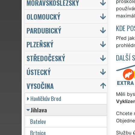
MORAVSKOSLEZSKÝ
proškole
používám
OLOMOUCKÝ
maximáln
KDE PO
PARDUBICKÝ
Před ja
PLZEŇSKÝ
prohlédn
DALŠÍ 
STŘEDOČESKÝ
ÚSTECKÝ
VYSOČINA
Měli bys
Havlíčkův Brod
Vyklízen
Jihlava
Chcete 
Batelov
Objedne
Brtnice
Službu