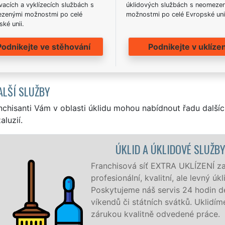
acích a vyklízecích službách s
úklidových službách s neomeze
zenými možnostmi po celé
možnostmi po celé Evropské uni
ké unii.
Podnikejte ve stěhování
Podnikejte v uklízen
ALŠÍ SLUŽBY
nchisanti Vám v oblasti úklidu mohou nabídnout řadu dalšíc
aluzií.
SLUŽBY KNĚŽICE
ENÍ zajišťuje v Knežicích a okolí Kněžic
evný úklid pro firmy i jednotlivce.
odin denně, 7 dní v týdnu a to i během
Uklidíme vše, co zákazník žádá a to se
práce.