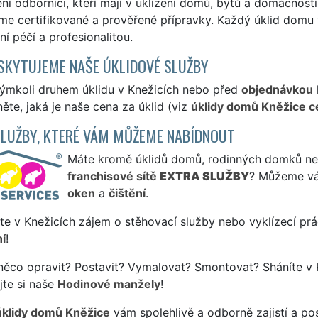
ní odborníci, kteří mají v uklízení domů, bytů a domácností
e certifikované a prověřené přípravky. Každý úklid domu v
í péčí a profesionalitou.
SKYTUJEME NAŠE ÚKLIDOVÉ SLUŽBY
kýmkoli druhem úklidu v Knežicích nebo před
objednávkou
ěte, jaká je naše cena za úklid (viz
úklidy domů Kněžice c
SLUŽBY, KTERÉ VÁM MŮŽEME NABÍDNOUT
Máte kromě úklidů domů, rodinných domků nebo 
franchisové sítě
EXTRA SLUŽBY
? Můžeme vá
oken
a
čištění
.
te v Knežicích zájem o stěhovací služby nebo vyklízecí pr
í
!
něco opravit? Postavit? Vymalovat? Smontovat? Sháníte v 
jte si naše
Hodinové manžely
!
úklidy domů Kněžice
vám spolehlivě a odborně zajistí a po