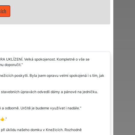
Mám zájem o úklidové služ
TRA UKLÍZENÍ. Velká spokojenost. Kompletně o vše se
mu doporučit.
žicích poskytli. Byla jsem opravu velmi spokojená i s tím, jak
po stavebních úpravách odvedli dámy a pánové na jedničku.
 a odborně. Určitě je budeme využívat i nadále.
c👍.
ma při úklidu našeho domku v Knežicích. Rozhodně