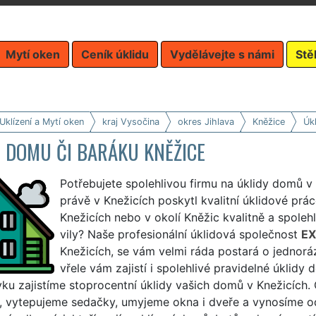
Mytí oken
Ceník úklidu
Vydělávejte s námi
Stě
Uklízení a Mytí oken
kraj Vysočina
okres Jihlava
Kněžice
Úk
 DOMU ČI BARÁKU KNĚŽICE
Potřebujete spolehlivou firmu na úklidy domů v
právě v Knežicích poskytl kvalitní úklidové prác
Knežicích nebo v okolí Kněžic kvalitně a spolehli
vily? Naše profesionální úklidová společnost
EX
Knežicích, se vám velmi ráda postará o jednoráz
vřele vám zajistí i spolehlivé pravidelné úklid
u zajistíme stoprocentní úklidy vašich domů v Knežicích. 
 vytepujeme sedačky, umyjeme okna i dveře a vynosíme odp