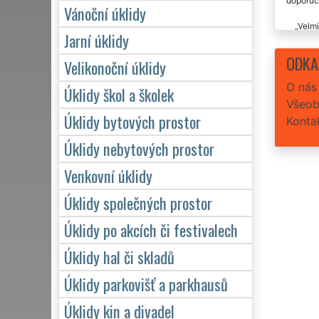
doporuč
Vánoční úklidy
Velmi
Jarní úklidy
Extra uk
spolehli
ODKA
Velikonoční úklidy
O nás
Úklidy škol a školek
Všeob
Úklidy bytových prostor
Konta
Úklidy nebytových prostor
Venkovní úklidy
Úklidy společných prostor
Úklidy po akcích či festivalech
Úklidy hal či skladů
Úklidy parkovišť a parkhausů
Úklidy kin a divadel