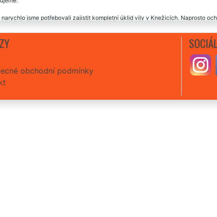
ujeme.
 narychlo jsme potřebovali zajistit kompletní úklid vily v Knežicích. Naprosto och
lízení, která nám zajistila nejen požadované úklidové práce, ale postarali se nám
vé služby.
ZY
SOCIÁL
ecné obchodní podmínky
kt