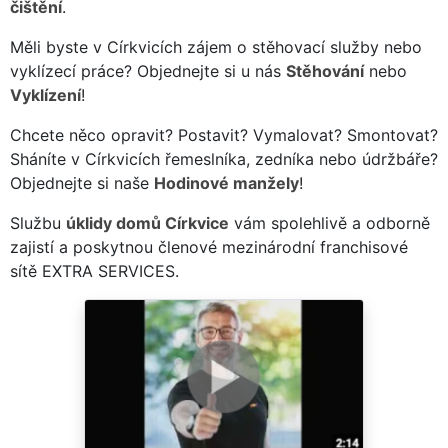
čištění
.
Měli byste v Církvicích zájem o stěhovací služby nebo
vyklízecí práce? Objednejte si u nás
Stěhování
nebo
Vyklízení
!
Chcete něco opravit? Postavit? Vymalovat? Smontovat?
Sháníte v Církvicích řemeslníka, zedníka nebo údržbáře?
Objednejte si naše
Hodinové manžely
!
Službu
úklidy domů Církvice
vám spolehlivě a odborně
zajistí a poskytnou členové mezinárodní franchisové
sítě EXTRA SERVICES.