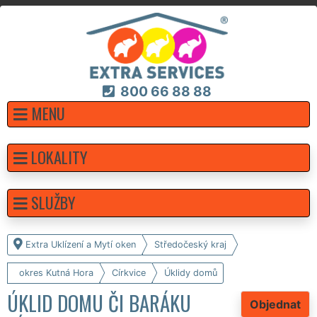
800 66 88 88
MENU
LOKALITY
SLUŽBY
Extra Uklízení a Mytí oken
Středočeský kraj
okres Kutná Hora
Církvice
Úklidy domů
ÚKLID DOMU ČI BARÁKU
Objednat