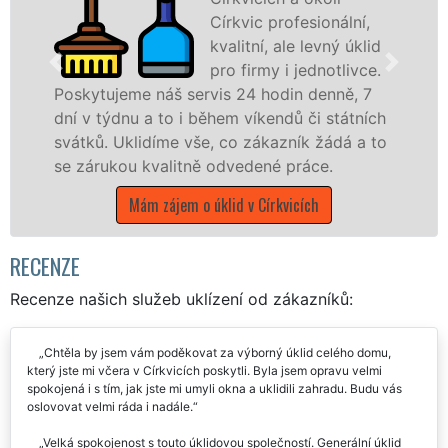
Církvic profesionální,
kvalitní, ale levný úklid
pro firmy i jednotlivce.
náš servis 24 hodin denně, 7
nabízíme pro vš
 to i během víkendů či státních
státní podniky,
díme vše, co zákazník žádá a to
Středočeském kra
valitně odvedené práce.
Mám zájem o 
 zájem o úklid v Církvicích
RECENZE
Recenze našich služeb uklízení od zákazníků:
Chtěla by jsem vám poděkovat za výborný úklid celého domu,
který jste mi včera v Církvicích poskytli. Byla jsem opravu velmi
spokojená i s tím, jak jste mi umyli okna a uklidili zahradu. Budu vás
oslovovat velmi ráda i nadále.
Velká spokojenost s touto úklidovou společností. Generální úklid