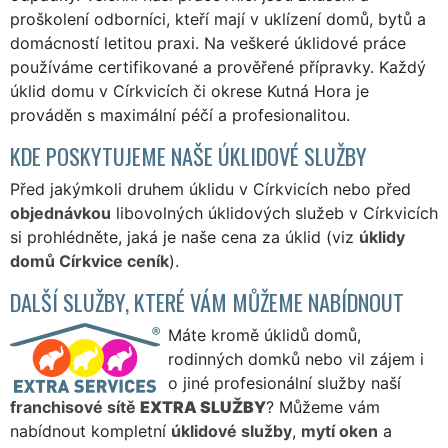
proškolení odborníci, kteří mají v uklízení domů, bytů a
domácností letitou praxi. Na veškeré úklidové práce
používáme certifikované a prověřené přípravky. Každý
úklid domu v Církvicích či okrese Kutná Hora je
prováděn s maximální péčí a profesionalitou.
KDE POSKYTUJEME NAŠE ÚKLIDOVÉ SLUŽBY
Před jakýmkoli druhem úklidu v Církvicích nebo před
objednávkou
libovolných úklidových služeb v Církvicích
si prohlédněte, jaká je naše cena za úklid (viz
úklidy
domů Církvice ceník
).
DALŠÍ SLUŽBY, KTERÉ VÁM MŮŽEME NABÍDNOUT
Máte kromě úklidů domů,
rodinných domků nebo vil zájem i
o jiné profesionální služby naší
franchisové sítě
EXTRA SLUŽBY
? Můžeme vám
nabídnout kompletní
úklidové služby
,
mytí oken
a