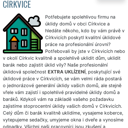
CÍRKVICE
Potřebujete spolehlivou firmu na
úklidy domů v obci Církvice a
hledáte někoho, kdo by vám právě v
Církvicích poskytl kvalitní úklidové
práce na profesionální úrovni?
Potřebovali by jste v Církvicích nebo
v okolí Církvic kvalitně a spolehlivě uklidit dům, uklidit
barák nebo zajistit úklid vily? Naše profesionální
úklidová společnost
EXTRA UKLÍZENÍ
, poskytující své
úklidové práce v Církvicích, se vám velmi ráda postará
o jednorázové generální úklidy vašich domů, ale stejně
vřele vám zajistí i spolehlivé pravidelné úklidy domů a
baráků. Kdykoli vám na základě vašeho požadavku
zajistíme stoprocentní úklidy vašich domů v Církvicích.
Celý dům či barák kvalitně uklidíme, vysajeme koberce,
vytepujeme sedačky, umyjeme okna i dveře a vynosíme
odpadky. Všichni naši pracovníci jsou zkušení a