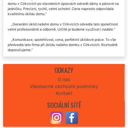
domu v Církvicích po stavebních úpravách odvedli dámy a pánové na
jedničku. Precizní, rychlí, velmi ochotní. Cena naprosto odpovídala
kvalitnímu úklidu domu.
Generální úklid našeho domu v Církvicích odvedla tato společnost
velmi profesionálně a odborně. Určitě je budeme využívat i nadále.
Komunikace, spolehlivost, cena, perfektní úklidové práce. To vše
předvedla tato firma při úklidu našeho domku v Církvicích. Rozhodně
doporučujeme.
Velmi narychlo jsme potřebovali zajistit kompletní úklid vily v
Církvicích. Naprosto ochotně, flexibilně a profesionálně nám vyšla
ODKAZY
vstříc společnost Extra uklízení, která nám zajistila nejen požadované
úklidové práce, ale postarali se nám i o kompletní vyklizení celé vily.
O nás
Určitě doporučujeme tyto spolehlivé služby.
Všeobecné obchodní podmínky
Parádní práce uklízení bytu v Církvicích. Budu využívat určitě
Kontakt
pravidelně, děkuju moc👍.
SOCIÁLNÍ SÍTĚ
Úklid našeho domečku v Církvicích nám minulý týden zajistila tato
úklidová firma EXTRA UKLÍZENÍ. Velká spokojenost. Kompletně o vše
se postarali, uklidili famózně a cena seděla přesně jak jsme se
domluvili. Vřele můžu každému doporučit.