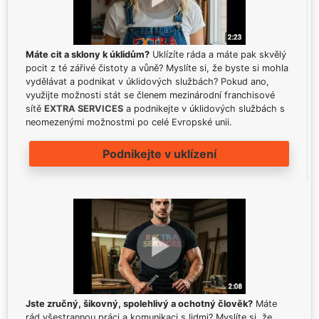
Máte cit a sklony k úklidům?
Uklízíte ráda a máte pak skvělý
pocit z té zářivé čistoty a vůně? Myslíte si, že byste si mohla
vydělávat a podnikat v úklidových službách? Pokud ano,
využijte možnosti stát se členem mezinárodní franchisové
sítě
EXTRA SERVICES
a podnikejte v úklidových službách s
neomezenými možnostmi po celé Evropské unii.
Podnikejte v uklízení
Jste zručný, šikovný, spolehlivý a ochotný člověk?
Máte
rád všestrannou práci a komunikaci s lidmi? Myslíte si, že