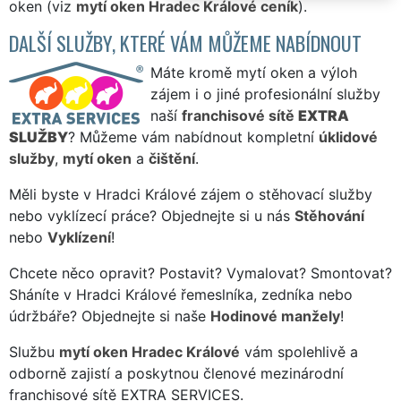
oken (viz
mytí oken Hradec Králové ceník
).
DALŠÍ SLUŽBY, KTERÉ VÁM MŮŽEME NABÍDNOUT
Máte kromě mytí oken a výloh
zájem i o jiné profesionální služby
naší
franchisové sítě
EXTRA
SLUŽBY
? Můžeme vám nabídnout kompletní
úklidové
služby
,
mytí oken
a
čištění
.
Měli byste v Hradci Králové zájem o stěhovací služby
nebo vyklízecí práce? Objednejte si u nás
Stěhování
nebo
Vyklízení
!
Chcete něco opravit? Postavit? Vymalovat? Smontovat?
Sháníte v Hradci Králové řemeslníka, zedníka nebo
údržbáře? Objednejte si naše
Hodinové manžely
!
Službu
mytí oken Hradec Králové
vám spolehlivě a
odborně zajistí a poskytnou členové mezinárodní
franchisové sítě EXTRA SERVICES.