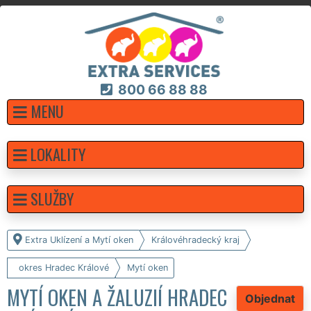
800 66 88 88
MENU
LOKALITY
SLUŽBY
Extra Uklízení a Mytí oken
Královéhradecký kraj
okres Hradec Králové
Mytí oken
MYTÍ OKEN A ŽALUZIÍ HRADEC
Objednat