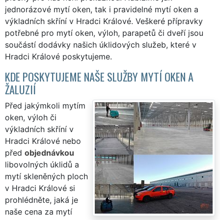
jednorázové mytí oken, tak i pravidelné mytí oken a
výkladních skříní v Hradci Králové. Veškeré přípravky
potřebné pro mytí oken, výloh, parapetů či dveří jsou
součástí dodávky našich úklidových služeb, které v
Hradci Králové poskytujeme.
KDE POSKYTUJEME NAŠE SLUŽBY MYTÍ OKEN A
ŽALUZIÍ
Před jakýmkoli mytím
oken, výloh či
výkladních skříní v
Hradci Králové nebo
před
objednávkou
libovolných úklidů a
mytí skleněných ploch
v Hradci Králové si
prohlédněte, jaká je
naše cena za mytí