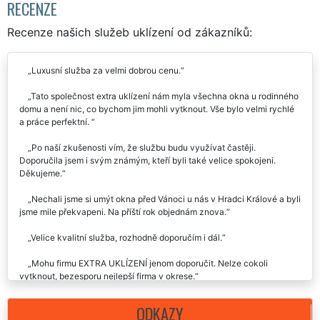
Mám zájem o mytí okenních rámů 
Králové
RECENZE
Recenze našich služeb uklízení od zákazníků:
Luxusní služba za velmi dobrou cenu.
Tato společnost extra uklízení nám myla všechna okna u rodinného
domu a není nic, co bychom jim mohli vytknout. Vše bylo velmi rychlé
a práce perfektní.
Po naší zkušenosti vím, že službu budu využívat častěji.
Doporučila jsem i svým známým, kteří byli také velice spokojeni.
Děkujeme.
Nechali jsme si umýt okna před Vánoci u nás v Hradci Králové a byli
jsme mile překvapeni. Na příští rok objednám znova.
Velice kvalitní služba, rozhodně doporučím i dál.
Mohu firmu EXTRA UKLÍZENÍ jenom doporučit. Nelze cokoli