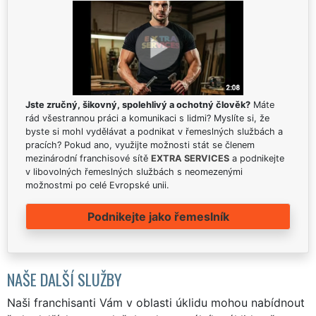
Jste zručný, šikovný, spolehlivý a ochotný člověk?
Máte
rád všestrannou práci a komunikaci s lidmi? Myslíte si, že
byste si mohl vydělávat a podnikat v řemeslných službách a
pracích? Pokud ano, využijte možnosti stát se členem
mezinárodní franchisové sítě
EXTRA SERVICES
a podnikejte
v libovolných řemeslných službách s neomezenými
možnostmi po celé Evropské unii.
Podnikejte jako řemeslník
NAŠE DALŠÍ SLUŽBY
Naši franchisanti Vám v oblasti úklidu mohou nabídnout