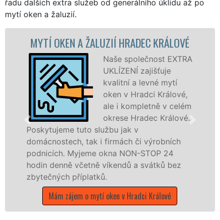
řadu dalších extra služeb od generálního úklidu až po
mytí oken a žaluzií.
HRADEC KRÁLOVÉ
MYTÍ OKENNÍCH RÁMŮ A 
KRÁLOVÉ
společnost EXTRA
ENÍ zajišťuje
Zajišťuj
ní a levné mytí
Králové 
v Hradci Králové,
profesio
 kompletně v celém
okenních
e Hradec Králové.
dveří, a 
ak v
plastová,
ch či výrobních
dřevěná okna a dveře. Posky
 NON-STOP 24
kompletní a kvalitní servis m
dů a svátků bez
okrese Hradec Králové prost
franchisových poboček sítě
UKLÍZENÍ, a to i o víkendec
 Hradci Králové
státních svátků.