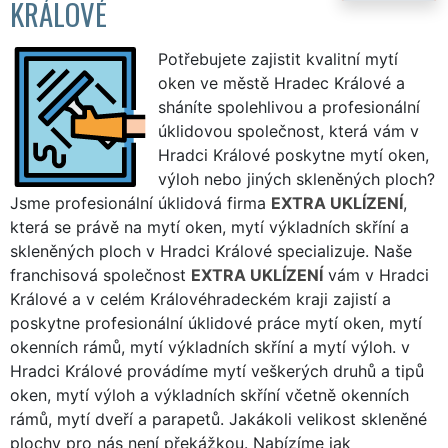
KRÁLOVÉ
Potřebujete zajistit kvalitní mytí
oken ve městě Hradec Králové a
sháníte spolehlivou a profesionální
úklidovou společnost, která vám v
Hradci Králové poskytne mytí oken,
výloh nebo jiných skleněných ploch?
Jsme profesionální úklidová firma
EXTRA UKLÍZENÍ
,
která se právě na mytí oken, mytí výkladních skříní a
skleněných ploch v Hradci Králové specializuje. Naše
franchisová společnost
EXTRA UKLÍZENÍ
vám v Hradci
Králové a v celém Královéhradeckém kraji zajistí a
poskytne profesionální úklidové práce mytí oken, mytí
okenních rámů, mytí výkladních skříní a mytí výloh. v
Hradci Králové provádíme mytí veškerých druhů a tipů
oken, mytí výloh a výkladních skříní včetně okenních
rámů, mytí dveří a parapetů. Jakákoli velikost skleněné
plochy pro nás není překážkou. Nabízíme jak