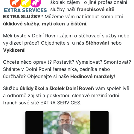
školek zájem i o jiné profesionální
služby naší
franchisové sítě
EXTRA SLUŽBY
? Můžeme vám nabídnout kompletní
úklidové služby
,
mytí oken
a
čištění
.
Měli byste v Dolní Rovni zájem o stěhovací služby nebo
vyklízecí práce? Objednejte si u nás
Stěhování
nebo
Vyklízení
!
Chcete něco opravit? Postavit? Vymalovat? Smontovat?
Sháníte v Dolní Rovni řemeslníka, zedníka nebo
údržbáře? Objednejte si naše
Hodinové manžely
!
Službu
úklidy škol a školek Dolní Roveň
vám spolehlivě
a odborně zajistí a poskytnou členové mezinárodní
franchisové sítě EXTRA SERVICES.