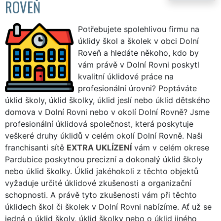
ROVEŇ
Potřebujete spolehlivou firmu na
úklidy škol a školek v obci Dolní
Roveň a hledáte někoho, kdo by
vám právě v Dolní Rovni poskytl
kvalitní úklidové práce na
profesionální úrovni? Poptáváte
úklid školy, úklid školky, úklid jeslí nebo úklid dětského
domova v Dolní Rovni nebo v okolí Dolní Rovně? Jsme
profesionální úklidová společnost, která poskytuje
veškeré druhy úklidů v celém okolí Dolní Rovně. Naši
franchisanti sítě
EXTRA UKLÍZENÍ
vám v celém okrese
Pardubice poskytnou precizní a dokonalý úklid školy
nebo úklid školky. Úklid jakéhokoli z těchto objektů
vyžaduje určité úklidové zkušenosti a organizační
schopnosti. A právě tyto zkušenosti vám při těchto
úklidech škol či školek v Dolní Rovni nabízíme. Ať už se
jedná o úklid školy, úklid školky nebo o úklid jiného