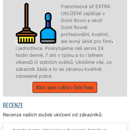
Franchisová síť EXTRA
UKLÍZENÍ zajišťuje v
Dolní Rovni a okolí
Dolní Rovně
profesionální, kvalitní,
ale levný úklid pro firmy
Poskytujeme náš servis 24
dní v týdnu a to i během
nabízíme pro všec
ních svátků. Uklidíme vše, co
státní podniky, al
 to se zárukou kvalitně
Pardubickém kraji s
.
Mám zájem o úkl
em o úklid v Dolní Rovni
RECENZE
Recenze našich služeb uklízení od zákazníků: