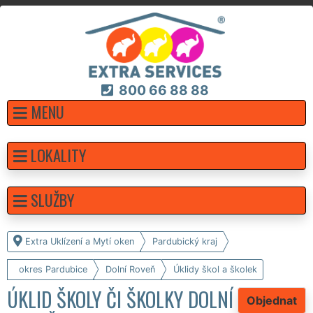
800 66 88 88
MENU
LOKALITY
SLUŽBY
Extra Uklízení a Mytí oken
Pardubický kraj
okres Pardubice
Dolní Roveň
Úklidy škol a školek
ÚKLID ŠKOLY ČI ŠKOLKY DOLNÍ
Objednat