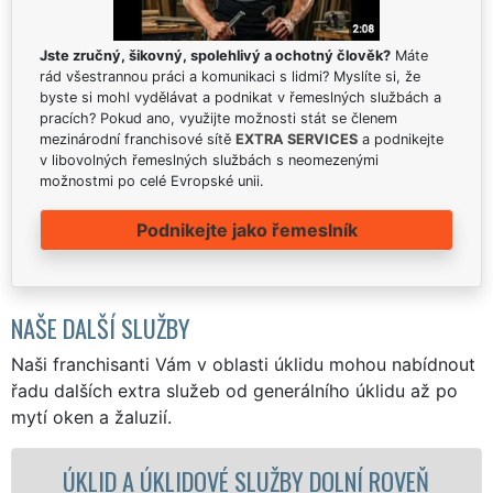
Jste zručný, šikovný, spolehlivý a ochotný člověk?
Máte
rád všestrannou práci a komunikaci s lidmi? Myslíte si, že
byste si mohl vydělávat a podnikat v řemeslných službách a
pracích? Pokud ano, využijte možnosti stát se členem
mezinárodní franchisové sítě
EXTRA SERVICES
a podnikejte
v libovolných řemeslných službách s neomezenými
možnostmi po celé Evropské unii.
Podnikejte jako řemeslník
NAŠE DALŠÍ SLUŽBY
Naši franchisanti Vám v oblasti úklidu mohou nabídnout
řadu dalších extra služeb od generálního úklidu až po
mytí oken a žaluzií.
DOVÉ SLUŽBY DOLNÍ ROVEŇ
ÚKLIDOVÁ SLU