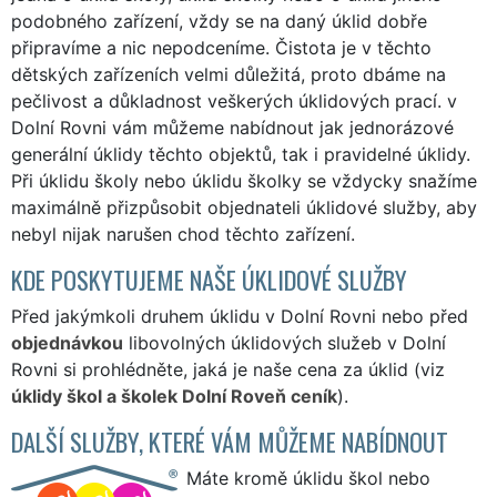
podobného zařízení, vždy se na daný úklid dobře
připravíme a nic nepodceníme. Čistota je v těchto
dětských zařízeních velmi důležitá, proto dbáme na
pečlivost a důkladnost veškerých úklidových prací. v
Dolní Rovni vám můžeme nabídnout jak jednorázové
generální úklidy těchto objektů, tak i pravidelné úklidy.
Při úklidu školy nebo úklidu školky se vždycky snažíme
maximálně přizpůsobit objednateli úklidové služby, aby
nebyl nijak narušen chod těchto zařízení.
KDE POSKYTUJEME NAŠE ÚKLIDOVÉ SLUŽBY
Před jakýmkoli druhem úklidu v Dolní Rovni nebo před
objednávkou
libovolných úklidových služeb v Dolní
Rovni si prohlédněte, jaká je naše cena za úklid (viz
úklidy škol a školek Dolní Roveň ceník
).
DALŠÍ SLUŽBY, KTERÉ VÁM MŮŽEME NABÍDNOUT
Máte kromě úklidu škol nebo