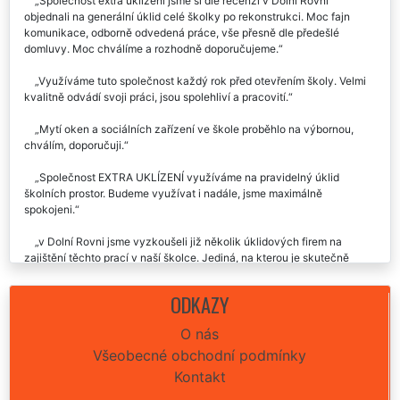
Společnost extra uklízení jsme si dle recenzí v Dolní Rovni
objednali na generální úklid celé školky po rekonstrukci. Moc fajn
komunikace, odborně odvedená práce, vše přesně dle předešlé
domluvy. Moc chválíme a rozhodně doporučujeme.
Využíváme tuto společnost každý rok před otevřením školy. Velmi
kvalitně odvádí svoji práci, jsou spolehliví a pracovití.
Mytí oken a sociálních zařízení ve škole proběhlo na výbornou,
chválím, doporučuji.
Společnost EXTRA UKLÍZENÍ využíváme na pravidelný úklid
školních prostor. Budeme využívat i nadále, jsme maximálně
spokojeni.
v Dolní Rovni jsme vyzkoušeli již několik úklidových firem na
zajištění těchto prací v naší školce. Jediná, na kterou je skutečně
spolehnutí a kvalitně odvádí svou práci je tato firma Extra.
Doporučujeme.
ODKAZY
O nás
Všeobecné obchodní podmínky
Kontakt