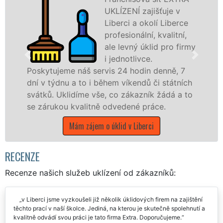
UKLÍZENÍ zajišťuje v
Liberci a okolí Liberce
profesionální, kvalitní,
ale levný úklid pro firmy
i jednotlivce.
e náš servis 24 hodin denně, 7
nabízíme pro
u a to i během víkendů či státních
státní podnik
lidíme vše, co zákazník žádá a to
Libereckém kra
 kvalitně odvedené práce.
Mám záj
Mám zájem o úklid v Liberci
RECENZE
Recenze našich služeb uklízení od zákazníků:
v Liberci jsme vyzkoušeli již několik úklidových firem na zajištění
těchto prací v naší školce. Jediná, na kterou je skutečně spolehnutí a
kvalitně odvádí svou práci je tato firma Extra. Doporučujeme.