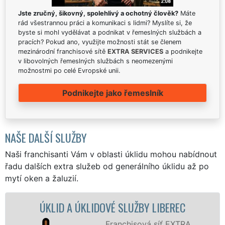
Jste zručný, šikovný, spolehlivý a ochotný člověk?
Máte
rád všestrannou práci a komunikaci s lidmi? Myslíte si, že
byste si mohl vydělávat a podnikat v řemeslných službách a
pracích? Pokud ano, využijte možnosti stát se členem
mezinárodní franchisové sítě
EXTRA SERVICES
a podnikejte
v libovolných řemeslných službách s neomezenými
možnostmi po celé Evropské unii.
Podnikejte jako řemeslník
NAŠE DALŠÍ SLUŽBY
Naši franchisanti Vám v oblasti úklidu mohou nabídnout
řadu dalších extra služeb od generálního úklidu až po
mytí oken a žaluzií.
 A ÚKLIDOVÉ SLUŽBY LIBEREC
ÚKLIDOVÁ 
Franchisová síť EXTRA