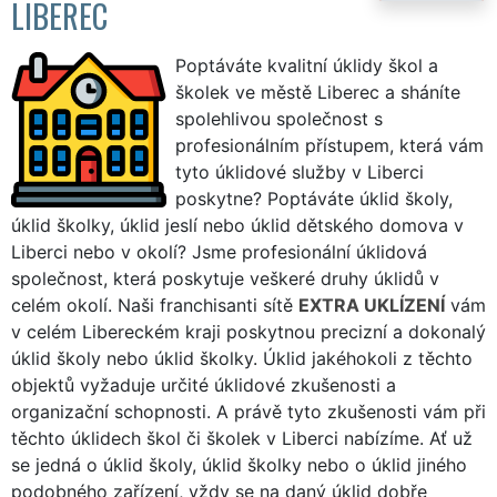
LIBEREC
Poptáváte kvalitní úklidy škol a
školek ve městě Liberec a sháníte
spolehlivou společnost s
profesionálním přístupem, která vám
tyto úklidové služby v Liberci
poskytne? Poptáváte úklid školy,
úklid školky, úklid jeslí nebo úklid dětského domova v
Liberci nebo v okolí? Jsme profesionální úklidová
společnost, která poskytuje veškeré druhy úklidů v
celém okolí. Naši franchisanti sítě
EXTRA UKLÍZENÍ
vám
v celém Libereckém kraji poskytnou precizní a dokonalý
úklid školy nebo úklid školky. Úklid jakéhokoli z těchto
objektů vyžaduje určité úklidové zkušenosti a
organizační schopnosti. A právě tyto zkušenosti vám při
těchto úklidech škol či školek v Liberci nabízíme. Ať už
se jedná o úklid školy, úklid školky nebo o úklid jiného
podobného zařízení, vždy se na daný úklid dobře