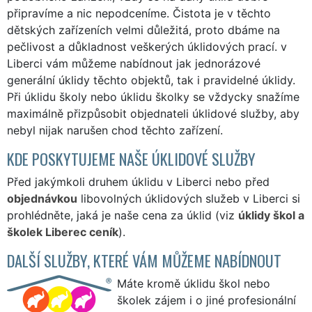
připravíme a nic nepodceníme. Čistota je v těchto
dětských zařízeních velmi důležitá, proto dbáme na
pečlivost a důkladnost veškerých úklidových prací. v
Liberci vám můžeme nabídnout jak jednorázové
generální úklidy těchto objektů, tak i pravidelné úklidy.
Při úklidu školy nebo úklidu školky se vždycky snažíme
maximálně přizpůsobit objednateli úklidové služby, aby
nebyl nijak narušen chod těchto zařízení.
KDE POSKYTUJEME NAŠE ÚKLIDOVÉ SLUŽBY
Před jakýmkoli druhem úklidu v Liberci nebo před
objednávkou
libovolných úklidových služeb v Liberci si
prohlédněte, jaká je naše cena za úklid (viz
úklidy škol a
školek Liberec ceník
).
DALŠÍ SLUŽBY, KTERÉ VÁM MŮŽEME NABÍDNOUT
Máte kromě úklidu škol nebo
školek zájem i o jiné profesionální