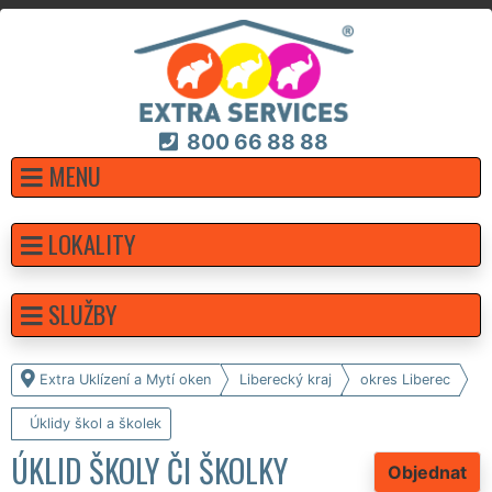
800 66 88 88
MENU
LOKALITY
SLUŽBY
Extra Uklízení a Mytí oken
Liberecký kraj
okres Liberec
Úklidy škol a školek
ÚKLID ŠKOLY ČI ŠKOLKY
Objednat