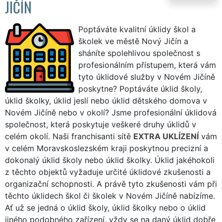
JIČÍN
Poptáváte kvalitní úklidy škol a
školek ve městě Nový Jičín a
sháníte spolehlivou společnost s
profesionálním přístupem, která vám
tyto úklidové služby v Novém Jičíně
poskytne? Poptáváte úklid školy,
úklid školky, úklid jeslí nebo úklid dětského domova v
Novém Jičíně nebo v okolí? Jsme profesionální úklidová
společnost, která poskytuje veškeré druhy úklidů v
celém okolí. Naši franchisanti sítě
EXTRA UKLÍZENÍ
vám
v celém Moravskoslezském kraji poskytnou precizní a
dokonalý úklid školy nebo úklid školky. Úklid jakéhokoli
z těchto objektů vyžaduje určité úklidové zkušenosti a
organizační schopnosti. A právě tyto zkušenosti vám při
těchto úklidech škol či školek v Novém Jičíně nabízíme.
Ať už se jedná o úklid školy, úklid školky nebo o úklid
jiného podobného zařízení, vždy se na daný úklid dobře