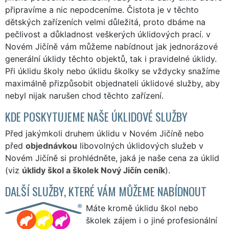
připravíme a nic nepodceníme. Čistota je v těchto
dětských zařízeních velmi důležitá, proto dbáme na
pečlivost a důkladnost veškerých úklidových prací. v
Novém Jičíně vám můžeme nabídnout jak jednorázové
generální úklidy těchto objektů, tak i pravidelné úklidy.
Při úklidu školy nebo úklidu školky se vždycky snažíme
maximálně přizpůsobit objednateli úklidové služby, aby
nebyl nijak narušen chod těchto zařízení.
KDE POSKYTUJEME NAŠE ÚKLIDOVÉ SLUŽBY
Před jakýmkoli druhem úklidu v Novém Jičíně nebo
před
objednávkou
libovolných úklidových služeb v
Novém Jičíně si prohlédněte, jaká je naše cena za úklid
(viz
úklidy škol a školek Nový Jičín ceník
).
DALŠÍ SLUŽBY, KTERÉ VÁM MŮŽEME NABÍDNOUT
Máte kromě úklidu škol nebo
školek zájem i o jiné profesionální