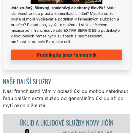
Jste zručný, šikovný, spolehlivý a ochotný člověk?
Máte
rád všestrannou práci a komunikaci s lidmi? Myslíte si, že
byste si mohl vydělávat a podnikat v řemeslných službách a
pracích? Pokud ano, využijte možnosti stát se členem
mezinárodní franchisové sítě
EXTRA SERVICES
a podnikejte
v libovolných řemeslných službách s neomezenými
možnostmi po celé Evropské unii.
Podnikejte jako řemeslník
NAŠE DALŠÍ SLUŽBY
Naši franchisanti Vám v oblasti úklidu mohou nabídnout
řadu dalších extra služeb od generálního úklidu až po
mytí oken a žaluzií.
ÚKLID A ÚKLIDOVÉ SLUŽBY NOVÝ JIČÍN
Ú
Franchisová síť EXTRA