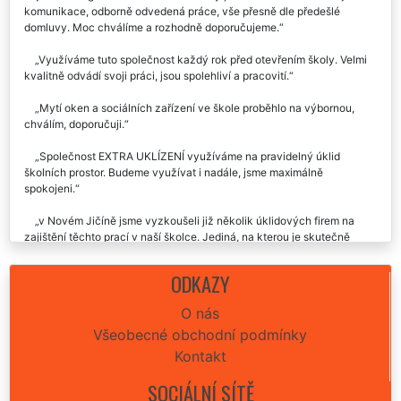
komunikace, odborně odvedená práce, vše přesně dle předešlé
domluvy. Moc chválíme a rozhodně doporučujeme.
Využíváme tuto společnost každý rok před otevřením školy. Velmi
kvalitně odvádí svoji práci, jsou spolehliví a pracovití.
Mytí oken a sociálních zařízení ve škole proběhlo na výbornou,
chválím, doporučuji.
Společnost EXTRA UKLÍZENÍ využíváme na pravidelný úklid
školních prostor. Budeme využívat i nadále, jsme maximálně
spokojeni.
v Novém Jičíně jsme vyzkoušeli již několik úklidových firem na
zajištění těchto prací v naší školce. Jediná, na kterou je skutečně
spolehnutí a kvalitně odvádí svou práci je tato firma Extra.
Doporučujeme.
ODKAZY
O nás
Všeobecné obchodní podmínky
Kontakt
SOCIÁLNÍ SÍTĚ