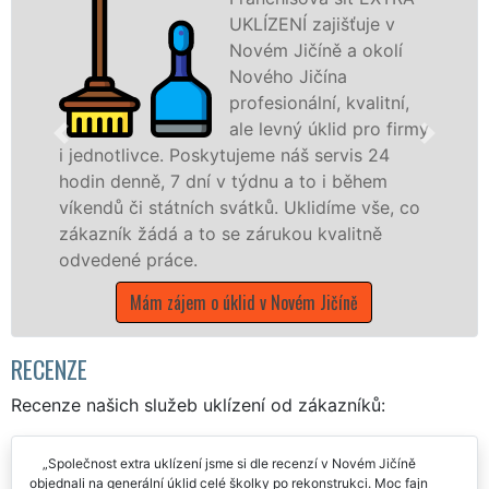
UKLÍZENÍ zajišťuje v
Novém Jičíně a okolí
Nového Jičína
profesionální, kvalitní,
ale levný úklid pro firmy
 jednotlivce. Poskytujeme náš servis 24
odin denně, 7 dní v týdnu a to i během
nabí
íkendů či státních svátků. Uklidíme vše, co
stát
ákazník žádá a to se zárukou kvalitně
Mora
dvedené práce.
Mám zájem o úklid v Novém Jičíně
RECENZE
Recenze našich služeb uklízení od zákazníků:
Společnost extra uklízení jsme si dle recenzí v Novém Jičíně
objednali na generální úklid celé školky po rekonstrukci. Moc fajn