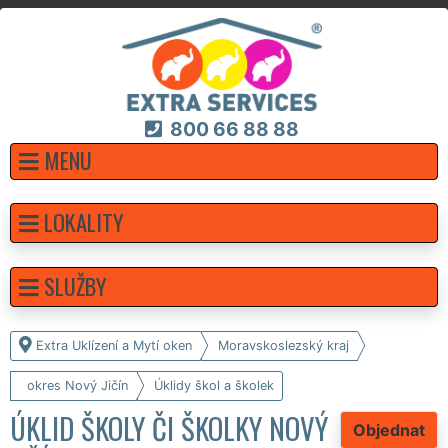
800 66 88 88
MENU
LOKALITY
SLUŽBY
Extra Uklízení a Mytí oken
Moravskoslezský kraj
okres Nový Jičín
Úklidy škol a školek
ÚKLID ŠKOLY ČI ŠKOLKY NOVÝ
Objednat