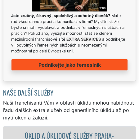
Jste zručný, šikovný, spolehlivý a ochotný člověk?
Máte
rád všestrannou práci a komunikaci s lidmi? Myslíte si, že
byste si mohl vydělávat a podnikat v řemeslných službách a
pracích? Pokud ano, využijte možnosti stát se členem
mezinárodní franchisové sítě
EXTRA SERVICES
a podnikejte
v libovolných řemeslných službách s neomezenými
možnostmi po celé Evropské unii.
Podnikejte jako řemeslník
NAŠE DALŠÍ SLUŽBY
Naši franchisanti Vám v oblasti úklidu mohou nabídnout
řadu dalších extra služeb od generálního úklidu až po
mytí oken a žaluzií.
 ÚKLIDOVÉ SLUŽBY PRAHA-
ÚKLIDOVÁ SL