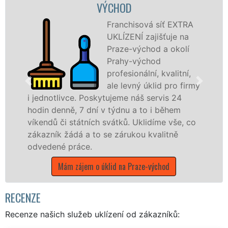
VÝCHOD
Franchisová síť EXTRA
UKLÍZENÍ zajišťuje na
Praze-východ a okolí
Prahy-východ
profesionální, kvalitní,
ale levný úklid pro firmy
. Poskytujeme náš servis 24
nabízíme pro vš
 7 dní v týdnu a to i během
státní podniky,
átních svátků. Uklidíme vše, co
Středočeském kra
á a to se zárukou kvalitně
Mám zájem o ú
áce.
ájem o úklid na Praze-východ
RECENZE
Recenze našich služeb uklízení od zákazníků: