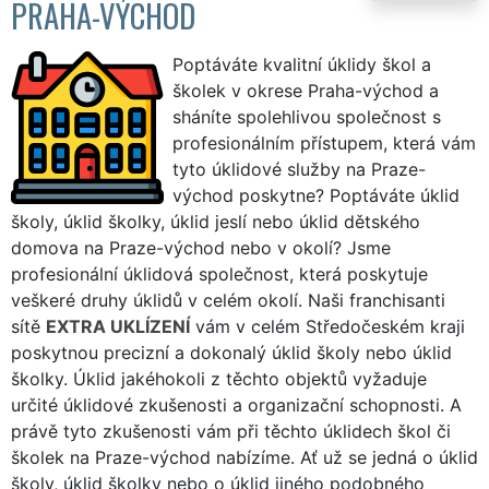
PRAHA-VÝCHOD
Poptáváte kvalitní úklidy škol a
školek v okrese Praha-východ a
sháníte spolehlivou společnost s
profesionálním přístupem, která vám
tyto úklidové služby na Praze-
východ poskytne? Poptáváte úklid
školy, úklid školky, úklid jeslí nebo úklid dětského
domova na Praze-východ nebo v okolí? Jsme
profesionální úklidová společnost, která poskytuje
veškeré druhy úklidů v celém okolí. Naši franchisanti
sítě
EXTRA UKLÍZENÍ
vám v celém Středočeském kraji
poskytnou precizní a dokonalý úklid školy nebo úklid
školky. Úklid jakéhokoli z těchto objektů vyžaduje
určité úklidové zkušenosti a organizační schopnosti. A
právě tyto zkušenosti vám při těchto úklidech škol či
školek na Praze-východ nabízíme. Ať už se jedná o úklid
školy, úklid školky nebo o úklid jiného podobného