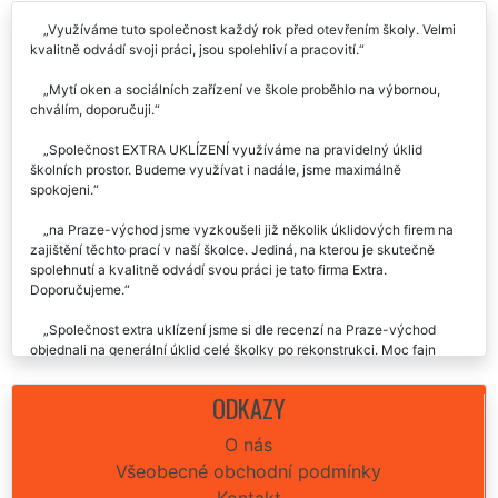
Využíváme tuto společnost každý rok před otevřením školy. Velmi
kvalitně odvádí svoji práci, jsou spolehliví a pracovití.
Mytí oken a sociálních zařízení ve škole proběhlo na výbornou,
chválím, doporučuji.
Společnost EXTRA UKLÍZENÍ využíváme na pravidelný úklid
školních prostor. Budeme využívat i nadále, jsme maximálně
spokojeni.
na Praze-východ jsme vyzkoušeli již několik úklidových firem na
zajištění těchto prací v naší školce. Jediná, na kterou je skutečně
spolehnutí a kvalitně odvádí svou práci je tato firma Extra.
Doporučujeme.
Společnost extra uklízení jsme si dle recenzí na Praze-východ
objednali na generální úklid celé školky po rekonstrukci. Moc fajn
komunikace, odborně odvedená práce, vše přesně dle předešlé
domluvy. Moc chválíme a rozhodně doporučujeme.
ODKAZY
O nás
Všeobecné obchodní podmínky
Kontakt