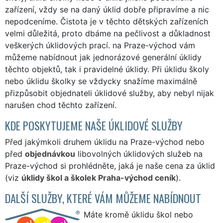
zařízení, vždy se na daný úklid dobře připravíme a nic
nepodceníme. Čistota je v těchto dětských zařízeních
velmi důležitá, proto dbáme na pečlivost a důkladnost
veškerých úklidových prací. na Praze-východ vám
můžeme nabídnout jak jednorázové generální úklidy
těchto objektů, tak i pravidelné úklidy. Při úklidu školy
nebo úklidu školky se vždycky snažíme maximálně
přizpůsobit objednateli úklidové služby, aby nebyl nijak
narušen chod těchto zařízení.
KDE POSKYTUJEME NAŠE ÚKLIDOVÉ SLUŽBY
Před jakýmkoli druhem úklidu na Praze-východ nebo
před
objednávkou
libovolných úklidových služeb na
Praze-východ si prohlédněte, jaká je naše cena za úklid
(viz
úklidy škol a školek Praha-východ ceník
).
DALŠÍ SLUŽBY, KTERÉ VÁM MŮŽEME NABÍDNOUT
Máte kromě úklidu škol nebo