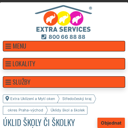
800 66 88 88
MENU
LOKALITY
SLUŽBY
Extra Uklízení a Mytí oken
Středočeský kraj
okres Praha-východ
Úklidy škol a školek
ÚKLID ŠKOLY ČI ŠKOLKY
Objednat