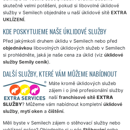
skutečně velmi potěšeni, pokud si libovolné úklidové
služby v Semilech objednáte u naší úklidové sítě
EXTRA
UKLÍZENÍ
.
KDE POSKYTUJEME NAŠE ÚKLIDOVÉ SLUŽBY
Před jakýmkoli druhem úklidu v Semilech nebo před
objednávkou
libovolných úklidových služeb v Semilech
si prohlédněte, jaká je naše cena za úklid (viz
úklidové
služby Semily ceník
).
DALŠÍ SLUŽBY, KTERÉ VÁM MŮŽEME NABÍDNOUT
Máte kromě úklidových služeb
zájem i o jiné profesionální služby
naší
franchisové sítě
EXTRA
SLUŽBY
? Můžeme vám nabídnout kompletní
úklidové
služby
,
mytí oken
a
čištění
.
Měli byste v Semilech zájem o stěhovací služby nebo
vyklízecí práce? Objednejte si u nás
Stěhování
nebo