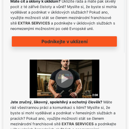
Máte cit a sklony k úklidům?
Uklízíte ráda a máte pak skvělý
pocit z té zářivé čistoty a vůně? Myslíte si, že byste si mohla
vydělávat a podnikat v úklidových službách? Pokud ano,
využijte možnosti stát se členem mezinárodní franchisové
sítě
EXTRA SERVICES
a podnikejte v úklidových službách s
neomezenými možnostmi po celé Evropské unii.
Podnikejte v uklízení
Jste zručný, šikovný, spolehlivý a ochotný člověk?
Máte
rád všestrannou práci a komunikaci s lidmi? Myslíte si, že
byste si mohl vydělávat a podnikat v řemeslných službách a
pracích? Pokud ano, využijte možnosti stát se členem
mezinárodní franchisové sítě
EXTRA SERVICES
a podnikejte