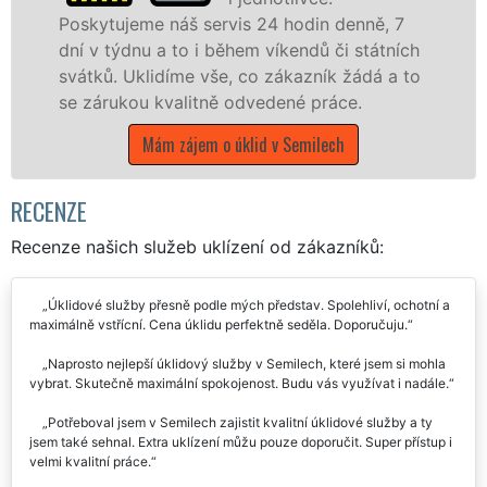
náš servis 24 hodin denně, 7
nabízíme pro vš
 to i během víkendů či státních
státní podniky,
díme vše, co zákazník žádá a to
Libereckém kraji
valitně odvedené práce.
Mám zájem o
 zájem o úklid v Semilech
RECENZE
Recenze našich služeb uklízení od zákazníků:
Úklidové služby přesně podle mých představ. Spolehliví, ochotní a
maximálně vstřícní. Cena úklidu perfektně seděla. Doporučuju.
Naprosto nejlepší úklidový služby v Semilech, které jsem si mohla
vybrat. Skutečně maximální spokojenost. Budu vás využívat i nadále.
Potřeboval jsem v Semilech zajistit kvalitní úklidové služby a ty
jsem také sehnal. Extra uklízení můžu pouze doporučit. Super přístup i
velmi kvalitní práce.