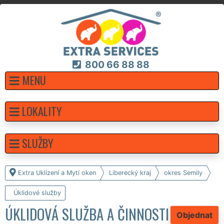
800 66 88 88
MENU
LOKALITY
SLUŽBY
Extra Uklízení a Mytí oken
Liberecký kraj
okres Semily
Úklidové služby
ÚKLIDOVÁ SLUŽBA A ČINNOSTI
Objednat