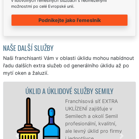
v libovolných řemeslných službách s neomezenými
možnostmi po celé Evropské unii.
Podnikejte jako řemeslník
NAŠE DALŠÍ SLUŽBY
Naši franchisanti Vám v oblasti úklidu mohou nabídnout
řadu dalších extra služeb od generálního úklidu až po
mytí oken a žaluzií.
 ÚKLIDOVÉ SLUŽBY SEMILY
ÚKLIDOVÁ SL
Franchisová síť EXTRA
UKLÍZENÍ zajišťuje v
Semilech a okolí Semil
profesionální, kvalitní,
ale levný úklid pro firmy
i jednotlivce.