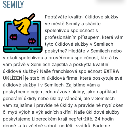
SEMILY
Poptáváte kvalitní úklidové služby
ve městě Semily a sháníte
spolehlivou společnost s
profesionálním přístupem, která vám
tyto úklidové služby v Semilech
poskytne? Hledáte v Semilech nebo
v okolí spolehlivou a prověřenou společnost, která by
vám právě v Semilech zajistila a poskytla kvalitní
úklidové služby? Naše franchisová společnost
EXTRA
UKLÍZENÍ
je stabilní úklidová firma, která poskytuje své
úklidové služby i v Semilech. Zajistíme vám a
poskytneme nejen jednorázové úklidy, jako například
generální úklidy nebo úklidy vánoční, ale v Semilech
vám zajistíme i pravidelné úklidy a pravidelné mytí oken
či mytí výloh a výkladních skříní. Naše úklidové služby
poskytujeme Libereckém kraji nepřetržitě, 24 hodin
denně, a to včetně sobot, nedělí i svátků. Budeme