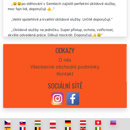
😀😀po stěhování v Semilech zajistili perfektní úklidové služby,
moc fajn lidi, doporučuji 👍..
Velmi spolehlivé a kvalitní úklidové služby. Určitě doporučuji.
Úklidové služby na jedničku. Super přístup, ochota, vstřícnost,
skvěle odvedená práce. Děkuji mockrát. Doporučuji.👍😀
Perfektní úklidové služby které my byly v Semilech poskytnuty.
ODKAZY
Rozhodně budu využívat i nadále. Děkuji a doporučuji.
O nás
Všeobecné obchodní podmínky
Kontakt
SOCIÁLNÍ SÍTĚ