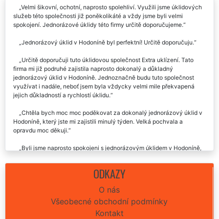
Velmi šikovní, ochotní, naprosto spolehliví. Využili jsme úklidových
služeb této společnosti již poněkolikáté a vždy jsme byli velmi
spokojení. Jednorázové úklidy této firmy určitě doporučujeme.
Jednorázový úklid v Hodoníně byl perfektní! Určitě doporučuju.
Určitě doporučuji tuto úklidovou společnost Extra uklízení. Tato
firma mi již podruhé zajistila naprosto dokonalý a důkladný
jednorázový úklid v Hodoníně. Jednoznačně budu tuto společnost
využívat i nadále, neboť jsem byla vždycky velmi mile překvapená
jejich důkladností a rychlostí úklidu.
Chtěla bych moc moc poděkovat za dokonalý jednorázový úklid v
Hodoníně, který jste mi zajistili minulý týden. Velká pochvala a
opravdu moc děkuji.
Byli jsme naprosto spokojeni s jednorázovým úklidem v Hodoníně,
který jste nám zařizovali. Určitě vás budeme využívat i nadále.
ODKAZY
Tato úklidová firma nám poskytla naprosto dokonalý jednorázový
úklid v Hodoníně, který jsme si objednali. Byli jsme velmi spokojeni,
O nás
určitě doporučujeme.
Všeobecné obchodní podmínky
Kontakt