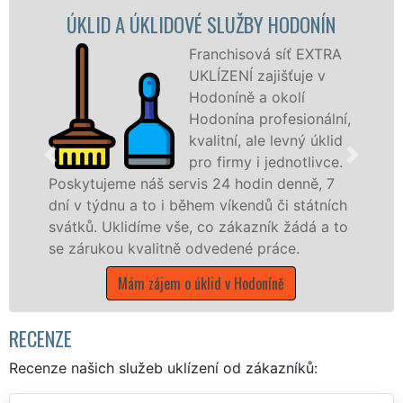
ÚKLIDOVÉ SLUŽBY HODONÍN
ÚKLIDOVÁ SL
Franchisová síť EXTRA
UKLÍZENÍ zajišťuje v
Hodoníně a okolí
Hodonína profesionální,
kvalitní, ale levný úklid
pro firmy i jednotlivce.
náš servis 24 hodin denně, 7
nabízíme pro vš
 to i během víkendů či státních
státní podniky,
díme vše, co zákazník žádá a to
Jihomoravském kr
valitně odvedené práce.
Mám zájem o
 zájem o úklid v Hodoníně
RECENZE
Recenze našich služeb uklízení od zákazníků: