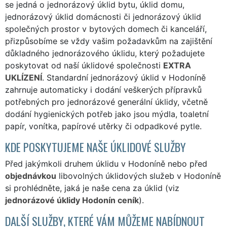
se jedná o jednorázový úklid bytu, úklid domu,
jednorázový úklid domácnosti či jednorázový úklid
společných prostor v bytových domech či kanceláří,
přizpůsobíme se vždy vašim požadavkům na zajištění
důkladného jednorázového úklidu, který požadujete
poskytovat od naší úklidové společnosti
EXTRA
UKLÍZENÍ
. Standardní jednorázový úklid v Hodoníně
zahrnuje automaticky i dodání veškerých přípravků
potřebných pro jednorázové generální úklidy, včetně
dodání hygienických potřeb jako jsou mýdla, toaletní
papír, vonítka, papírové utěrky či odpadkové pytle.
KDE POSKYTUJEME NAŠE ÚKLIDOVÉ SLUŽBY
Před jakýmkoli druhem úklidu v Hodoníně nebo před
objednávkou
libovolných úklidových služeb v Hodoníně
si prohlédněte, jaká je naše cena za úklid (viz
jednorázové úklidy Hodonín ceník
).
DALŠÍ SLUŽBY, KTERÉ VÁM MŮŽEME NABÍDNOUT