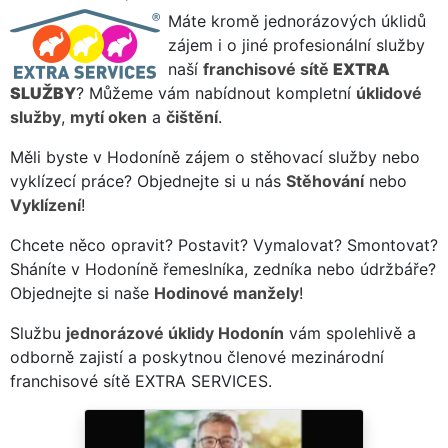
Máte kromě jednorázových úklidů
zájem i o jiné profesionální služby
naší
franchisové sítě
EXTRA
SLUŽBY
? Můžeme vám nabídnout kompletní
úklidové
služby
,
mytí oken
a
čištění
.
Měli byste v Hodoníně zájem o stěhovací služby nebo
vyklízecí práce? Objednejte si u nás
Stěhování
nebo
Vyklízení
!
Chcete něco opravit? Postavit? Vymalovat? Smontovat?
Sháníte v Hodoníně řemeslníka, zedníka nebo údržbáře?
Objednejte si naše
Hodinové manžely
!
Službu
jednorázové úklidy Hodonín
vám spolehlivě a
odborně zajistí a poskytnou členové mezinárodní
franchisové sítě EXTRA SERVICES.