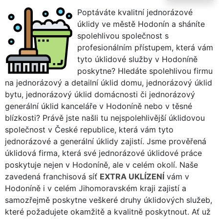
Poptáváte kvalitní jednorázové
úklidy ve městě Hodonín a sháníte
spolehlivou společnost s
profesionálním přístupem, která vám
tyto úklidové služby v Hodoníně
poskytne? Hledáte spolehlivou firmu
na jednorázový a detailní úklid domu, jednorázový úklid
bytu, jednorázový úklid domácnosti či jednorázový
generální úklid kanceláře v Hodoníně nebo v těsné
blízkosti? Právě jste našli tu nejspolehlivější úklidovou
společnost v České republice, která vám tyto
jednorázové a generální úklidy zajistí. Jsme prověřená
úklidová firma, která své jednorázové úklidové práce
poskytuje nejen v Hodoníně, ale v celém okolí. Naše
zavedená franchisová síť
EXTRA UKLÍZENÍ
vám v
Hodoníně i v celém Jihomoravském kraji zajistí a
samozřejmě poskytne veškeré druhy úklidových služeb,
které požadujete okamžitě a kvalitně poskytnout. Ať už