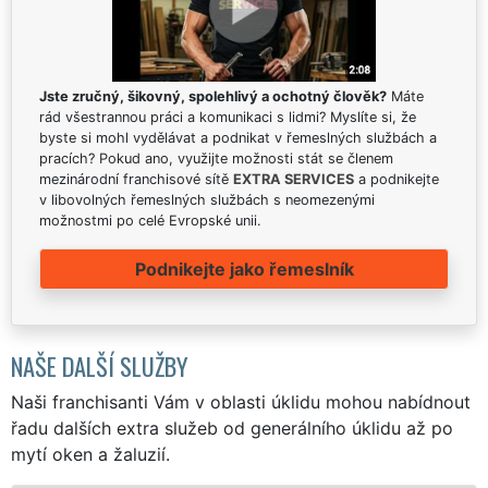
Jste zručný, šikovný, spolehlivý a ochotný člověk?
Máte
rád všestrannou práci a komunikaci s lidmi? Myslíte si, že
byste si mohl vydělávat a podnikat v řemeslných službách a
pracích? Pokud ano, využijte možnosti stát se členem
mezinárodní franchisové sítě
EXTRA SERVICES
a podnikejte
v libovolných řemeslných službách s neomezenými
možnostmi po celé Evropské unii.
Podnikejte jako řemeslník
NAŠE DALŠÍ SLUŽBY
Naši franchisanti Vám v oblasti úklidu mohou nabídnout
řadu dalších extra služeb od generálního úklidu až po
mytí oken a žaluzií.