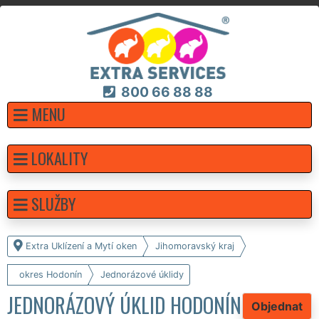
800 66 88 88
MENU
LOKALITY
SLUŽBY
Extra Uklízení a Mytí oken
Jihomoravský kraj
okres Hodonín
Jednorázové úklidy
JEDNORÁZOVÝ ÚKLID HODONÍN
Objednat