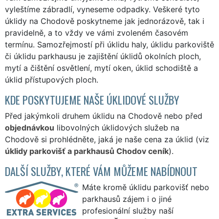
vyleštíme zábradlí, vyneseme odpadky. Veškeré tyto
úklidy na Chodově poskytneme jak jednorázově, tak i
pravidelně, a to vždy ve vámi zvoleném časovém
termínu. Samozřejmostí při úklidu haly, úklidu parkoviště
či úklidu parkhausu je zajištění úklidů okolních ploch,
mytí a čištění osvětlení, mytí oken, úklid schodiště a
úklid přístupových ploch.
KDE POSKYTUJEME NAŠE ÚKLIDOVÉ SLUŽBY
Před jakýmkoli druhem úklidu na Chodově nebo před
objednávkou
libovolných úklidových služeb na
Chodově si prohlédněte, jaká je naše cena za úklid (viz
úklidy parkovišť a parkhausů Chodov ceník
).
DALŠÍ SLUŽBY, KTERÉ VÁM MŮŽEME NABÍDNOUT
Máte kromě úklidu parkovišť nebo
parkhausů zájem i o jiné
profesionální služby naší