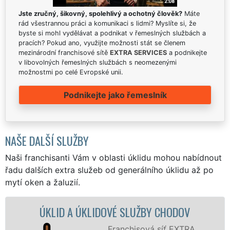
Jste zručný, šikovný, spolehlivý a ochotný člověk?
Máte
rád všestrannou práci a komunikaci s lidmi? Myslíte si, že
byste si mohl vydělávat a podnikat v řemeslných službách a
pracích? Pokud ano, využijte možnosti stát se členem
mezinárodní franchisové sítě
EXTRA SERVICES
a podnikejte
v libovolných řemeslných službách s neomezenými
možnostmi po celé Evropské unii.
Podnikejte jako řemeslník
NAŠE DALŠÍ SLUŽBY
Naši franchisanti Vám v oblasti úklidu mohou nabídnout
řadu dalších extra služeb od generálního úklidu až po
mytí oken a žaluzií.
 A ÚKLIDOVÉ SLUŽBY CHODOV
ÚKLIDOVÁ 
Franchisová síť EXTRA