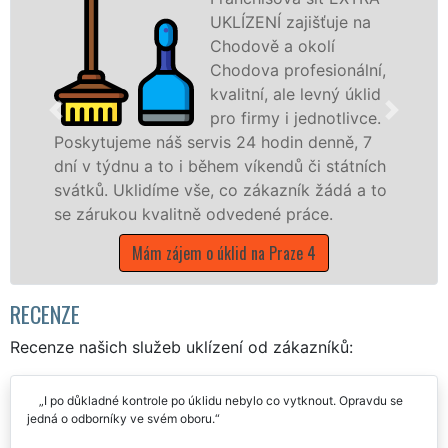
UKLÍZENÍ zajišťuje na
Chodově a okolí
Chodova profesionální,
kvalitní, ale levný úklid
pro firmy i jednotlivce.
e náš servis 24 hodin denně, 7
nabízíme pro
u a to i během víkendů či státních
státní podnik
lidíme vše, co zákazník žádá a to
hlavním městě
 kvalitně odvedené práce.
Mám záje
Mám zájem o úklid na Praze 4
RECENZE
Recenze našich služeb uklízení od zákazníků:
I po důkladné kontrole po úklidu nebylo co vytknout. Opravdu se
jedná o odborníky ve svém oboru.