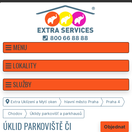
800 66 88 88
MENU
LOKALITY
SLUŽBY
Extra Uklízení a Mytí oken
hlavní město Praha
Praha 4
Chodov
Úklidy parkovišť a parkhausů
ÚKLID PARKOVIŠTĚ ČI
Objednat