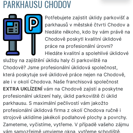
PARKHAUSU CHODOV
Potřebujete zajistit úklidy parkovišť a
parkhausů v městské čtvrti Chodov a
hledáte někoho, kdo by vám právě na
Chodově poskytl kvalitní úklidové
práce na profesionální úrovni?
Hledáte kvalitní a spolehlivé úklidové
služby na zajištění úklidu haly či parkoviště na
Chodově? Jsme profesionální úklidová společnost,
která poskytuje své úklidové práce nejen na Chodově,
ale i v okolí Chodova. Naše franchisová společnost
EXTRA UKLÍZENÍ
vám na Chodově zajistí a poskytne
profesionální uklizení haly, úklid parkoviště či úklid
parkhausu. S maximální pečlivostí vám jakožto
profesionální úklidová firma z okolí Chodova ručně i
strojově uklidíme jakékoli podlahové plochy a povrchy.
Zameteme, vyčistíme, vytřeme. V případě vašeho zájmu
vám samozřejmě umyjeme okna, vytřeme schodiště,