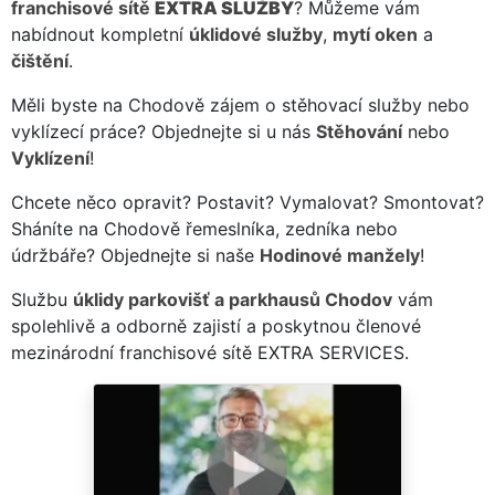
franchisové sítě
EXTRA SLUŽBY
? Můžeme vám
nabídnout kompletní
úklidové služby
,
mytí oken
a
čištění
.
Měli byste na Chodově zájem o stěhovací služby nebo
vyklízecí práce? Objednejte si u nás
Stěhování
nebo
Vyklízení
!
Chcete něco opravit? Postavit? Vymalovat? Smontovat?
Sháníte na Chodově řemeslníka, zedníka nebo
údržbáře? Objednejte si naše
Hodinové manžely
!
Službu
úklidy parkovišť a parkhausů Chodov
vám
spolehlivě a odborně zajistí a poskytnou členové
mezinárodní franchisové sítě EXTRA SERVICES.