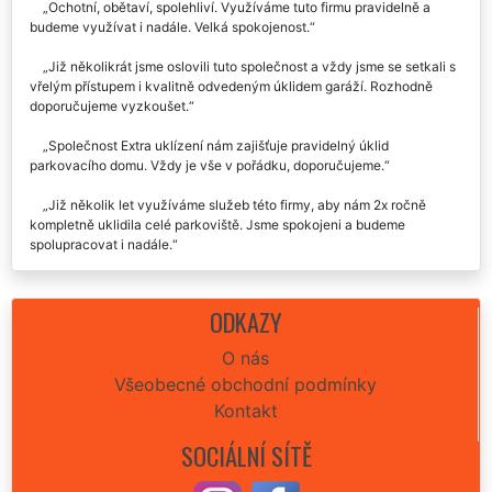
Ochotní, obětaví, spolehliví. Využíváme tuto firmu pravidelně a
budeme využívat i nadále. Velká spokojenost.
Již několikrát jsme oslovili tuto společnost a vždy jsme se setkali s
vřelým přístupem i kvalitně odvedeným úklidem garáží. Rozhodně
doporučujeme vyzkoušet.
Společnost Extra uklízení nám zajišťuje pravidelný úklid
parkovacího domu. Vždy je vše v pořádku, doporučujeme.
Již několik let využíváme služeb této firmy, aby nám 2x ročně
kompletně uklidila celé parkoviště. Jsme spokojeni a budeme
spolupracovat i nadále.
Velmi profesionální přístup a kvalitní úklidové služby, vřele
doporučuji.
ODKAZY
O nás
Všeobecné obchodní podmínky
Kontakt
SOCIÁLNÍ SÍTĚ