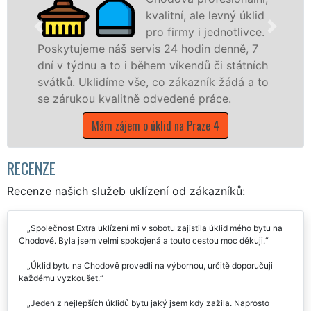
kvalitní, ale levný úklid
pro firmy i jednotlivce.
š servis 24 hodin denně, 7
nabízíme pro všec
o i během víkendů či státních
státní podniky, al
e vše, co zákazník žádá a to
hlavním městě Prah
litně odvedené práce.
Mám zájem o úk
jem o úklid na Praze 4
RECENZE
Recenze našich služeb uklízení od zákazníků:
Společnost Extra uklízení mi v sobotu zajistila úklid mého bytu na
Chodově. Byla jsem velmi spokojená a touto cestou moc děkuji.
Úklid bytu na Chodově provedli na výbornou, určitě doporučuji
každému vyzkoušet.
Jeden z nejlepších úklidů bytu jaký jsem kdy zažila. Naprosto