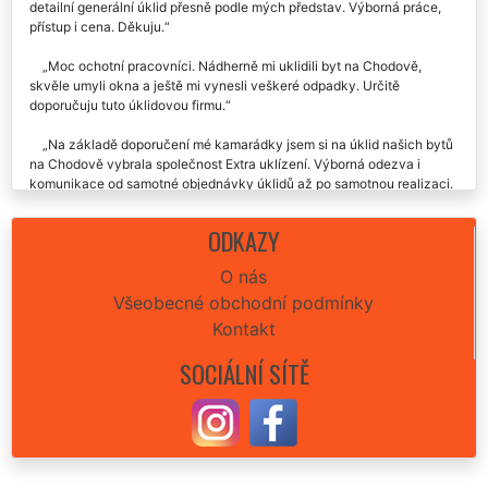
detailní generální úklid přesně podle mých představ. Výborná práce,
přístup i cena. Děkuju.
Moc ochotní pracovníci. Nádherně mi uklidili byt na Chodově,
skvěle umyli okna a ještě mi vynesli veškeré odpadky. Určitě
doporučuju tuto úklidovou firmu.
Na základě doporučení mé kamarádky jsem si na úklid našich bytů
na Chodově vybrala společnost Extra uklízení. Výborná odezva i
komunikace od samotné objednávky úklidů až po samotnou realizaci.
Opravdu profesionální jednání této úklidové společnosti. Rozhodně
budu využívat i nadále a budu doporučovat.
ODKAZY
Tato úklidová firma mi poskytla velmi profesionální a důkladný úklid
O nás
mého bytu na Chodově. Velmi ochotné slečny, výborná komunikace,
Všeobecné obchodní podmínky
odvedená práce i cena. Určitě každému doporučuji.
Kontakt
Super přístup, ochota, vstřícnost, skvěle odvedená práce úklidu
bytu na Chodově. Děkuji mockrát. Doporučuji.👍😀
SOCIÁLNÍ SÍTĚ
Včera, po vystěhování našich dvou bytů na Chodově nám tato
společnost EXTRA SLUŽBY poskytla svoje úklidové služby při úklidu
obou bytů. Naprostá spokojenost, moc moc děkujeme. Jste výborně
sehraní se svými kolegy stěhováky. Stoprocentně doporučuji za
kvalitu, rychlost i cenu.