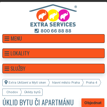
800 66 88 88
MENU
LOKALITY
SLUŽBY
Extra Uklízení a Mytí oken
hlavní město Praha
Praha 4
Chodov
Úklidy bytů
ÚKLID BYTU ČI APARTMÁNU
Objednat