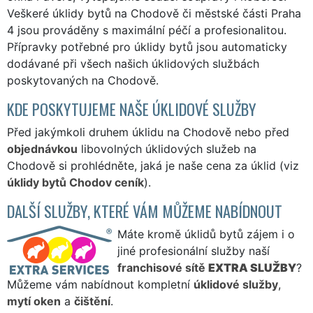
Veškeré úklidy bytů na Chodově či městské části Praha
4 jsou prováděny s maximální péčí a profesionalitou.
Přípravky potřebné pro úklidy bytů jsou automaticky
dodávané při všech našich úklidových službách
poskytovaných na Chodově.
KDE POSKYTUJEME NAŠE ÚKLIDOVÉ SLUŽBY
Před jakýmkoli druhem úklidu na Chodově nebo před
objednávkou
libovolných úklidových služeb na
Chodově si prohlédněte, jaká je naše cena za úklid (viz
úklidy bytů Chodov ceník
).
DALŠÍ SLUŽBY, KTERÉ VÁM MŮŽEME NABÍDNOUT
Máte kromě úklidů bytů zájem i o
jiné profesionální služby naší
franchisové sítě
EXTRA SLUŽBY
?
Můžeme vám nabídnout kompletní
úklidové služby
,
mytí oken
a
čištění
.