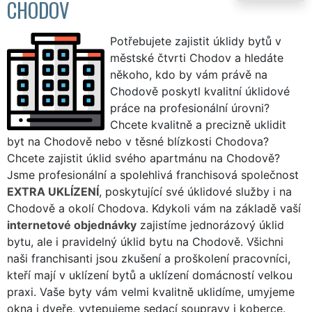
CHODOV
Potřebujete zajistit úklidy bytů v
městské čtvrti Chodov a hledáte
někoho, kdo by vám právě na
Chodově poskytl kvalitní úklidové
práce na profesionální úrovni?
Chcete kvalitně a precizně uklidit
byt na Chodově nebo v těsné blízkosti Chodova?
Chcete zajistit úklid svého apartmánu na Chodově?
Jsme profesionální a spolehlivá franchisová společnost
EXTRA UKLÍZENÍ
, poskytující své úklidové služby i na
Chodově a okolí Chodova. Kdykoli vám na základě vaší
internetové objednávky
zajistíme jednorázový úklid
bytu, ale i pravidelný úklid bytu na Chodově. Všichni
naši franchisanti jsou zkušení a proškolení pracovníci,
kteří mají v uklízení bytů a uklízení domácností velkou
praxi. Vaše byty vám velmi kvalitně uklidíme, umyjeme
okna i dveře, vytepujeme sedací soupravy i koberce.