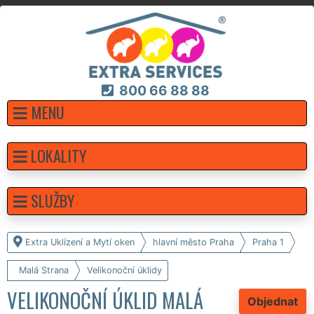
800 66 88 88
MENU
LOKALITY
SLUŽBY
Extra Uklízení a Mytí oken
hlavní město Praha
Praha 1
Malá Strana
Velikonoční úklidy
VELIKONOČNÍ ÚKLID MALÁ
Objednat