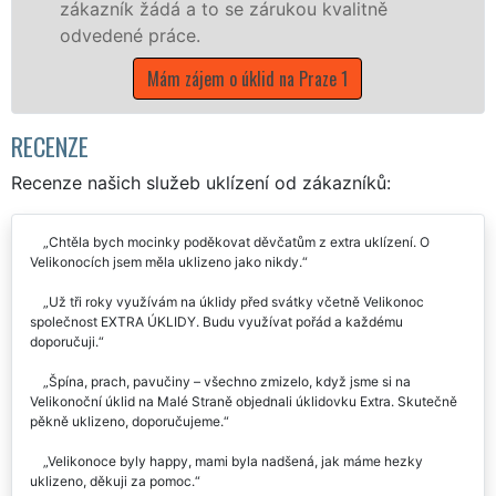
e zárukou kvalitně
Mám zájem o úklidové
úklid na Praze 1
RECENZE
Recenze našich služeb uklízení od zákazníků:
Chtěla bych mocinky poděkovat děvčatům z extra uklízení. O
Velikonocích jsem měla uklizeno jako nikdy.
Už tři roky využívám na úklidy před svátky včetně Velikonoc
společnost EXTRA ÚKLIDY. Budu využívat pořád a každému
doporučuji.
Špína, prach, pavučiny – všechno zmizelo, když jsme si na
Velikonoční úklid na Malé Straně objednali úklidovku Extra. Skutečně
pěkně uklizeno, doporučujeme.
Velikonoce byly happy, mami byla nadšená, jak máme hezky
uklizeno, děkuji za pomoc.