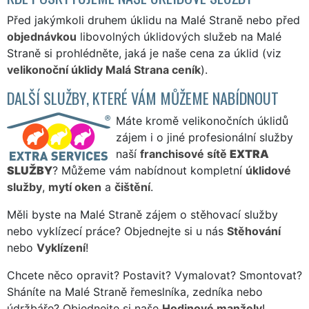
Před jakýmkoli druhem úklidu na Malé Straně nebo před
objednávkou
libovolných úklidových služeb na Malé
Straně si prohlédněte, jaká je naše cena za úklid (viz
velikonoční úklidy Malá Strana ceník
).
DALŠÍ SLUŽBY, KTERÉ VÁM MŮŽEME NABÍDNOUT
Máte kromě velikonočních úklidů
zájem i o jiné profesionální služby
naší
franchisové sítě
EXTRA
SLUŽBY
? Můžeme vám nabídnout kompletní
úklidové
služby
,
mytí oken
a
čištění
.
Měli byste na Malé Straně zájem o stěhovací služby
nebo vyklízecí práce? Objednejte si u nás
Stěhování
nebo
Vyklízení
!
Chcete něco opravit? Postavit? Vymalovat? Smontovat?
Sháníte na Malé Straně řemeslníka, zedníka nebo
údržbáře? Objednejte si naše
Hodinové manžely
!