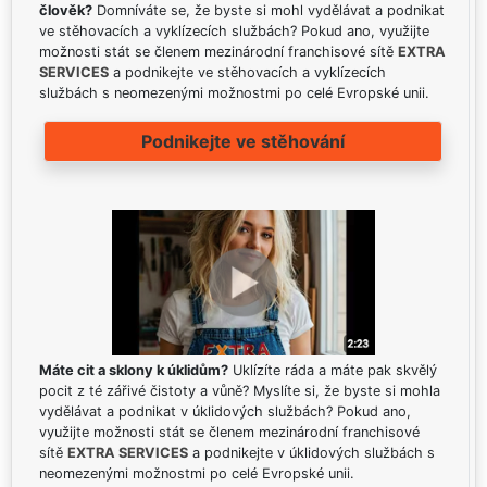
člověk?
Domníváte se, že byste si mohl vydělávat a podnikat
ve stěhovacích a vyklízecích službách? Pokud ano, využijte
možnosti stát se členem mezinárodní franchisové sítě
EXTRA
SERVICES
a podnikejte ve stěhovacích a vyklízecích
službách s neomezenými možnostmi po celé Evropské unii.
Podnikejte ve stěhování
Máte cit a sklony k úklidům?
Uklízíte ráda a máte pak skvělý
pocit z té zářivé čistoty a vůně? Myslíte si, že byste si mohla
vydělávat a podnikat v úklidových službách? Pokud ano,
využijte možnosti stát se členem mezinárodní franchisové
sítě
EXTRA SERVICES
a podnikejte v úklidových službách s
neomezenými možnostmi po celé Evropské unii.