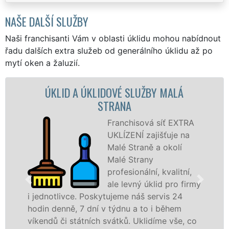
NAŠE DALŠÍ SLUŽBY
Naši franchisanti Vám v oblasti úklidu mohou nabídnout
řadu dalších extra služeb od generálního úklidu až po
mytí oken a žaluzií.
DOVÉ SLUŽBY MALÁ
ÚKLIDOVÁ SLUŽBA 
RANA
STRA
Franchisová síť EXTRA
Na
UKLÍZENÍ zajišťuje na
UKL
Malé Straně a okolí
Mal
Malé Strany
pro
profesionální, kvalitní,
sl
ale levný úklid pro firmy
Lev
ujeme náš servis 24
nabízíme pro všechny o
 týdnu a to i během
státní podniky, ale i d
vátků. Uklidíme vše, co
hlavním městě Praha s ji