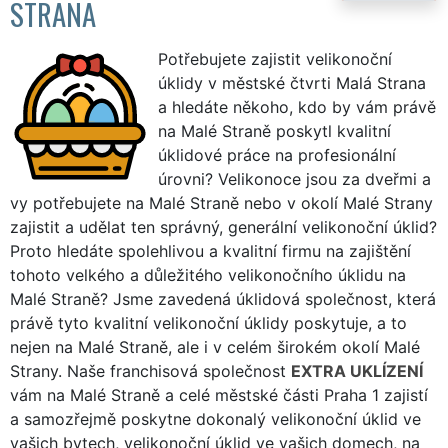
STRANA
Potřebujete zajistit velikonoční
úklidy v městské čtvrti Malá Strana
a hledáte někoho, kdo by vám právě
na Malé Straně poskytl kvalitní
úklidové práce na profesionální
úrovni? Velikonoce jsou za dveřmi a
vy potřebujete na Malé Straně nebo v okolí Malé Strany
zajistit a udělat ten správný, generální velikonoční úklid?
Proto hledáte spolehlivou a kvalitní firmu na zajištění
tohoto velkého a důležitého velikonočního úklidu na
Malé Straně? Jsme zavedená úklidová společnost, která
právě tyto kvalitní velikonoční úklidy poskytuje, a to
nejen na Malé Straně, ale i v celém širokém okolí Malé
Strany. Naše franchisová společnost
EXTRA UKLÍZENÍ
vám na Malé Straně a celé městské části Praha 1 zajistí
a samozřejmě poskytne dokonalý velikonoční úklid ve
vašich bytech, velikonoční úklid ve vašich domech, na