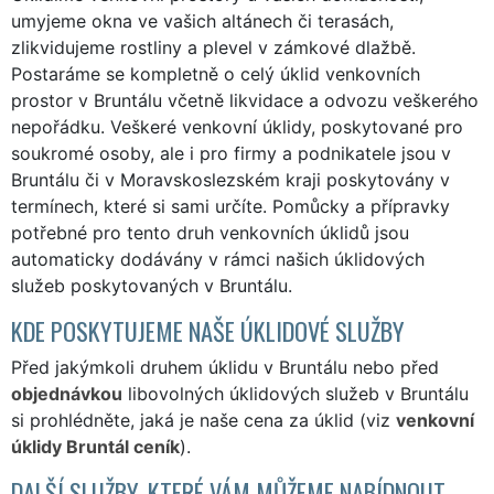
umyjeme okna ve vašich altánech či terasách,
zlikvidujeme rostliny a plevel v zámkové dlažbě.
Postaráme se kompletně o celý úklid venkovních
prostor v Bruntálu včetně likvidace a odvozu veškerého
nepořádku. Veškeré venkovní úklidy, poskytované pro
soukromé osoby, ale i pro firmy a podnikatele jsou v
Bruntálu či v Moravskoslezském kraji poskytovány v
termínech, které si sami určíte. Pomůcky a přípravky
potřebné pro tento druh venkovních úklidů jsou
automaticky dodávány v rámci našich úklidových
služeb poskytovaných v Bruntálu.
KDE POSKYTUJEME NAŠE ÚKLIDOVÉ SLUŽBY
Před jakýmkoli druhem úklidu v Bruntálu nebo před
objednávkou
libovolných úklidových služeb v Bruntálu
si prohlédněte, jaká je naše cena za úklid (viz
venkovní
úklidy Bruntál ceník
).
DALŠÍ SLUŽBY, KTERÉ VÁM MŮŽEME NABÍDNOUT