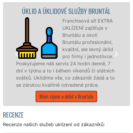
LID A ÚKLIDOVÉ SLUŽBY BRUNTÁL
ÚKLIDO
Franchisová síť EXTRA
UKLÍZENÍ zajišťuje v
Bruntálu a okolí
Bruntálu profesionální,
kvalitní, ale levný úklid
pro firmy i jednotlivce.
tujeme náš servis 24 hodin denně, 7
nabízíme
 týdnu a to i během víkendů či státních
státní p
ů. Uklidíme vše, co zákazník žádá a to
Moravsko
rukou kvalitně odvedené práce.
Má
Mám zájem o úklid v Bruntálu
RECENZE
Recenze našich služeb uklízení od zákazníků: