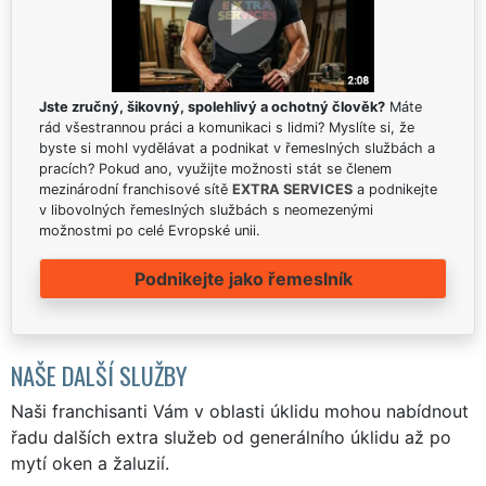
Jste zručný, šikovný, spolehlivý a ochotný člověk?
Máte
rád všestrannou práci a komunikaci s lidmi? Myslíte si, že
byste si mohl vydělávat a podnikat v řemeslných službách a
pracích? Pokud ano, využijte možnosti stát se členem
mezinárodní franchisové sítě
EXTRA SERVICES
a podnikejte
v libovolných řemeslných službách s neomezenými
možnostmi po celé Evropské unii.
Podnikejte jako řemeslník
NAŠE DALŠÍ SLUŽBY
Naši franchisanti Vám v oblasti úklidu mohou nabídnout
řadu dalších extra služeb od generálního úklidu až po
mytí oken a žaluzií.