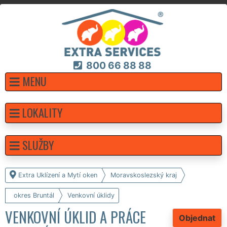
800 66 88 88
MENU
LOKALITY
SLUŽBY
Extra Uklízení a Mytí oken
Moravskoslezský kraj
okres Bruntál
Venkovní úklidy
VENKOVNÍ ÚKLID A PRÁCE
Objednat