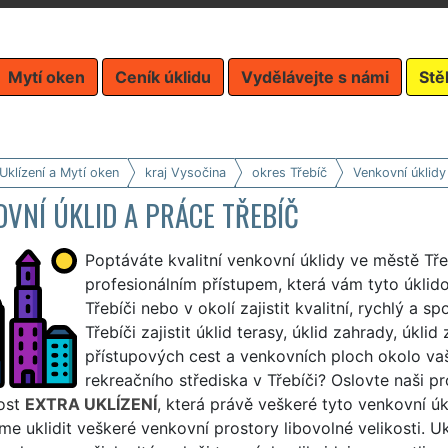
Mytí oken
Ceník úklidu
Vydělávejte s námi
Stě
Uklízení a Mytí oken
kraj Vysočina
okres Třebíč
Venkovní úklidy
VNÍ ÚKLID A PRÁCE TŘEBÍČ
Poptáváte kvalitní venkovní úklidy ve městě Tře
profesionálním přístupem, která vám tyto úklid
Třebíči nebo v okolí zajistit kvalitní, rychlý a 
Třebíči zajistit úklid terasy, úklid zahrady, úkli
přístupových cest a venkovních ploch okolo va
rekreačního střediska v Třebíči? Oslovte naši pr
ost
EXTRA UKLÍZENÍ
, která právě veškeré tyto venkovní úkl
 uklidit veškeré venkovní prostory libovolné velikosti. U