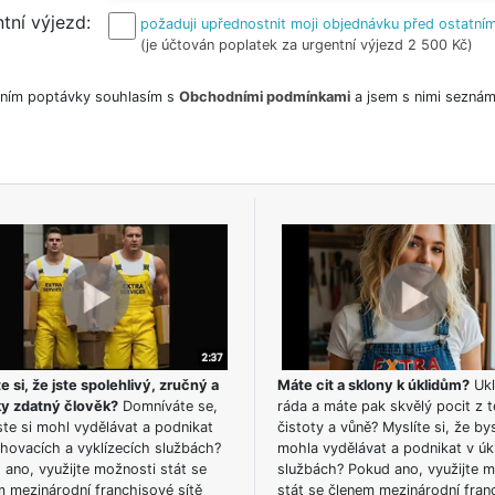
tní výjezd
požaduji upřednostnit moji objednávku před ostatním
(je účtován poplatek za urgentní výjezd 2 500 Kč)
ním poptávky souhlasím s
Obchodními podmínkami
a jsem s nimi seznám
e si, že jste spolehlivý, zručný a
Máte cit a sklony k úklidům?
Ukl
ky zdatný člověk?
Domníváte se,
ráda a máte pak skvělý pocit z t
te si mohl vydělávat a podnikat
čistoty a vůně? Myslíte si, že by
hovacích a vyklízecích službách?
mohla vydělávat a podnikat v úk
ano, využijte možnosti stát se
službách? Pokud ano, využijte 
m mezinárodní franchisové sítě
stát se členem mezinárodní fran