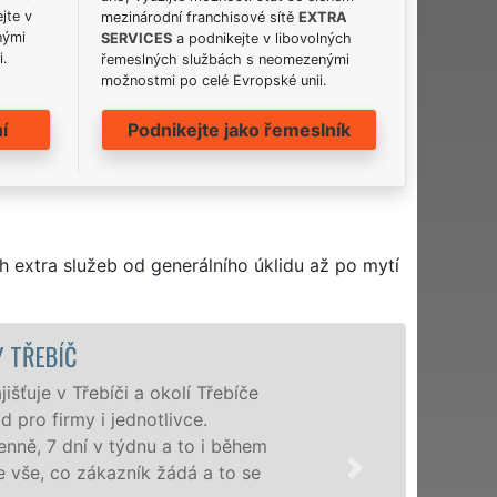
jte v
mezinárodní franchisové sítě
EXTRA
nými
SERVICES
a podnikejte v libovolných
i.
řemeslných službách s neomezenými
možnostmi po celé Evropské unii.
í
Podnikejte jako řemeslník
h extra služeb od generálního úklidu až po mytí
bíči a okolí Třebíče
 i jednotlivce.
v týdnu a to i během
ákazník žádá a to se