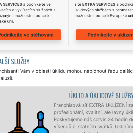
A SERVICES
a podnikejte ve
sítě
EXTRA SERVICES
a podnike
acích a vyklízecích službách s
úklidových službách s neomeze
zenými možnostmi po celé
možnostmi po celé Evropské uni
ké unii.
Podnikejte ve stěhování
Podnikejte v uklízen
ALŠÍ SLUŽBY
nchisanti Vám v oblasti úklidu mohou nabídnout řadu dalšíc
aluzií.
ÚKLID A ÚKLIDOVÉ SLUŽBY TŘEBÍČ
Franchisová síť EXTRA UKLÍZENÍ zajišťuje v Tře
profesionální, kvalitní, ale levný úklid pro firmy
Poskytujeme náš servis 24 hodin denně, 7 dní 
víkendů či státních svátků. Uklidíme vše, co z