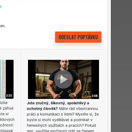
i
en.
ízíte
Jste zručný, šikovný, spolehlivý a
é zářivé
ochotný člověk?
Máte rád všestrannou
ste si
práci a komunikaci s lidmi? Myslíte si, že
lidových
byste si mohl vydělávat a podnikat v
možnosti
řemeslných službách a pracích? Pokud
chisové
ano, využijte možnosti stát se členem