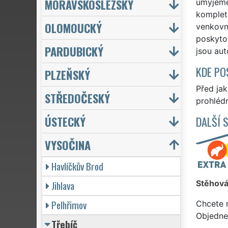
MORAVSKOSLEZSKÝ
umyjeme 
kompletn
OLOMOUCKÝ
venkovní
poskytov
PARDUBICKÝ
jsou au
KDE PO
PLZEŇSKÝ
Před ja
STŘEDOČESKÝ
prohlédn
ÚSTECKÝ
DALŠÍ 
VYSOČINA
Havlíčkův Brod
Jihlava
Stěhová
Pelhřimov
Chcete 
Objedne
Třebíč