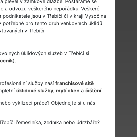
y a plevel v zámkové dlažbě. Postaráme se
dace a odvozu veškerého nepořádku. Veškeré
podnikatele jsou v Třebíči či v kraji Vysočina
y potřebné pro tento druh venkovních úklidů
tovaných v Třebíči.
ovolných úklidových služeb v Třebíči si
 ceník
).
rofesionální služby naší
franchisové sítě
pletní
úklidové služby
,
mytí oken
a
čištění
.
nebo vyklízecí práce? Objednejte si u nás
řebíči řemeslníka, zedníka nebo údržbáře?