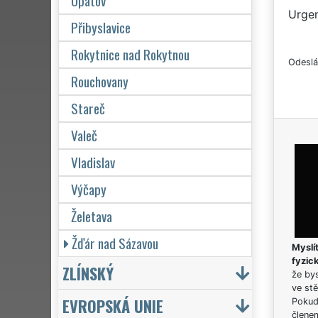
Opatov
Urgen
Přibyslavice
Rokytnice nad Rokytnou
Odeslá
Rouchovany
Stareč
Valeč
Vladislav
Výčapy
Želetava
Žďár nad Sázavou
Myslít
fyzic
ZLÍNSKÝ
že bys
ve stě
EVROPSKÁ UNIE
Pokud 
člene