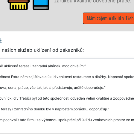
zárukou kvalitně odvedené práce.
Mám zájem o úklid v Třebíči
E
našich služeb uklízení od zákazníků:
ě uklizená terasa i zahradní altánek, moc chválím.
čnost Extra nám zajišťovala úklid venkovní restaurace a dlažby. Naprostá spok
va, cena, práce, vše tak jak si představuju, určitě doporučuju.
vní úklid v Třebíči byl od této společnosti odveden velmi kvalitně a zodpovědně
 terasy i zahradního domku byl v naprostém pořádku, doporučuji.
 pochválit tuto firmu za výbornou spolupráci při úklidu venkovních prostor ve m