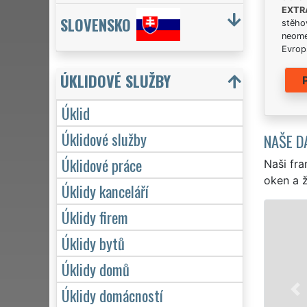
EXTR
SLOVENSKO
stěhov
neome
Evrops
ÚKLIDOVÉ SLUŽBY
Úklid
Úklidové služby
NAŠE D
Úklidové práce
Naši fra
oken a ž
Úklidy kanceláří
Úklidy firem
Úklidy bytů
Úklidy domů
Úklidy domácností