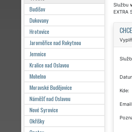
Službu
Budišov
EXTRA 
Dukovany
CHCE
Hrotovice
Vyplň
Jaroměřice nad Rokytnou
Jemnice
Služb
Kralice nad Oslavou
Mohelno
Datu
Moravské Budějovice
Kde
Náměšť nad Oslavou
Email
Nové Syrovice
Pozn
Okříšky