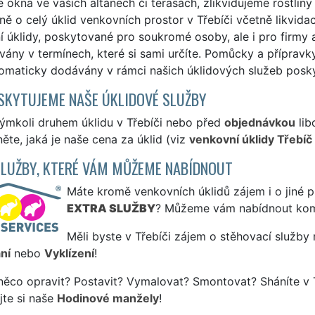
okna ve vašich altánech či terasách, zlikvidujeme rostlin
ě o celý úklid venkovních prostor v Třebíči včetně likvi
 úklidy, poskytované pro soukromé osoby, ale i pro firmy a 
ány v termínech, které si sami určíte. Pomůcky a přípravk
tomaticky dodávány v rámci našich úklidových služeb posky
SKYTUJEME NAŠE ÚKLIDOVÉ SLUŽBY
kýmkoli druhem úklidu v Třebíči nebo před
objednávkou
lib
ěte, jaká je naše cena za úklid (viz
venkovní úklidy Třebíč
SLUŽBY, KTERÉ VÁM MŮŽEME NABÍDNOUT
Máte kromě venkovních úklidů zájem i o jiné p
EXTRA SLUŽBY
? Můžeme vám nabídnout kom
Měli byste v Třebíči zájem o stěhovací služby 
ní
nebo
Vyklízení
!
něco opravit? Postavit? Vymalovat? Smontovat? Sháníte v T
jte si naše
Hodinové manžely
!