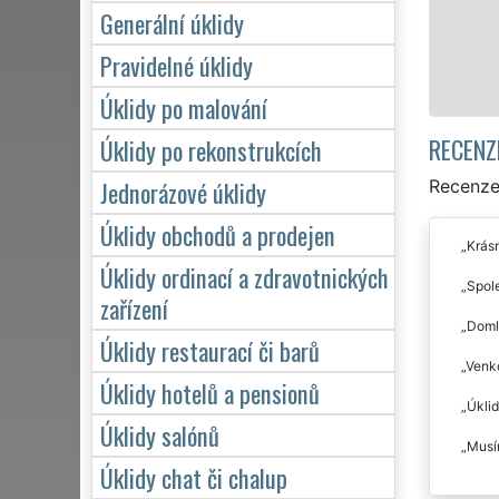
Generální úklidy
Pravidelné úklidy
Úklidy po malování
RECENZ
Úklidy po rekonstrukcích
Jednorázové úklidy
Recenze 
Úklidy obchodů a prodejen
Krásn
Úklidy ordinací a zdravotnických
Spole
zařízení
Domlu
Úklidy restaurací či barů
Venko
Úklidy hotelů a pensionů
Úklid
Úklidy salónů
Musím
Úklidy chat či chalup