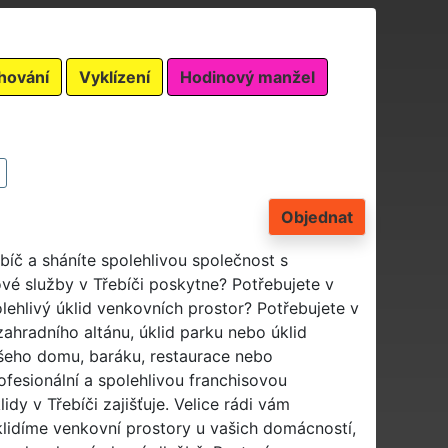
hování
Vyklízení
Hodinový manžel
Objednat
bíč a sháníte spolehlivou společnost s
ové služby v Třebíči poskytne? Potřebujete v
spolehlivý úklid venkovních prostor? Potřebujete v
d zahradního altánu, úklid parku nebo úklid
šeho domu, baráku, restaurace nebo
ofesionální a spolehlivou franchisovou
idy v Třebíči zajišťuje. Velice rádi vám
klidíme venkovní prostory u vašich domácností,