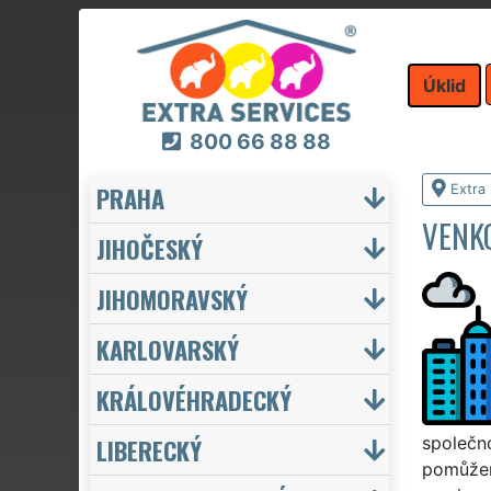
Úklid
800 66 88 88
PRAHA
Extra 
VENKO
JIHOČESKÝ
JIHOMORAVSKÝ
KARLOVARSKÝ
KRÁLOVÉHRADECKÝ
LIBERECKÝ
společn
pomůžeme