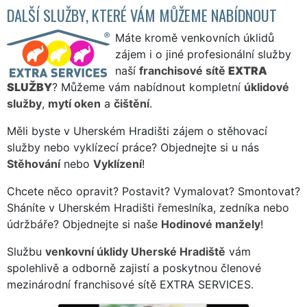
DALŠÍ SLUŽBY, KTERÉ VÁM MŮŽEME NABÍDNOUT
Máte kromě venkovních úklidů
zájem i o jiné profesionální služby
naší
franchisové sítě
EXTRA
SLUŽBY
? Můžeme vám nabídnout kompletní
úklidové
služby
,
mytí oken
a
čištění
.
Měli byste v Uherském Hradišti zájem o stěhovací
služby nebo vyklízecí práce? Objednejte si u nás
Stěhování
nebo
Vyklízení
!
Chcete něco opravit? Postavit? Vymalovat? Smontovat?
Sháníte v Uherském Hradišti řemeslníka, zedníka nebo
údržbáře? Objednejte si naše
Hodinové manžely
!
Službu
venkovní úklidy Uherské Hradiště
vám
spolehlivě a odborně zajistí a poskytnou členové
mezinárodní franchisové sítě EXTRA SERVICES.