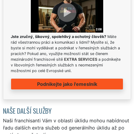
Jste zručný, šikovný, spolehlivý a ochotný člověk?
Máte
rád všestrannou práci a komunikaci s lidmi? Myslíte si, že
byste si mohl vydělávat a podnikat v řemeslných službách a
pracích? Pokud ano, využijte možnosti stát se členem
mezinárodní franchisové sítě
EXTRA SERVICES
a podnikejte
v libovolných řemeslných službách s neomezenými
možnostmi po celé Evropské unii.
Podnikejte jako řemeslník
NAŠE DALŠÍ SLUŽBY
Naši franchisanti Vám v oblasti úklidu mohou nabídnout
řadu dalších extra služeb od generálního úklidu až po