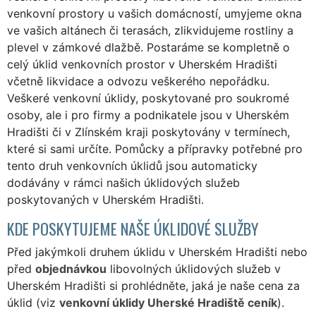
venkovní prostory u vašich domácností, umyjeme okna
ve vašich altánech či terasách, zlikvidujeme rostliny a
plevel v zámkové dlažbě. Postaráme se kompletně o
celý úklid venkovních prostor v Uherském Hradišti
včetně likvidace a odvozu veškerého nepořádku.
Veškeré venkovní úklidy, poskytované pro soukromé
osoby, ale i pro firmy a podnikatele jsou v Uherském
Hradišti či v Zlínském kraji poskytovány v termínech,
které si sami určíte. Pomůcky a přípravky potřebné pro
tento druh venkovních úklidů jsou automaticky
dodávány v rámci našich úklidových služeb
poskytovaných v Uherském Hradišti.
KDE POSKYTUJEME NAŠE ÚKLIDOVÉ SLUŽBY
Před jakýmkoli druhem úklidu v Uherském Hradišti nebo
před
objednávkou
libovolných úklidových služeb v
Uherském Hradišti si prohlédněte, jaká je naše cena za
úklid (viz
venkovní úklidy Uherské Hradiště ceník
).