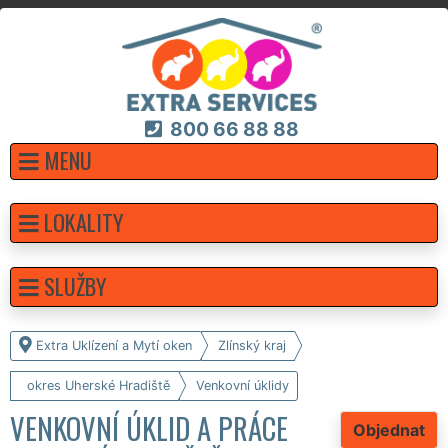
800 66 88 88
MENU
LOKALITY
SLUŽBY
Extra Uklízení a Mytí oken
Zlínský kraj
okres Uherské Hradiště
Venkovní úklidy
VENKOVNÍ ÚKLID A PRÁCE
Objednat