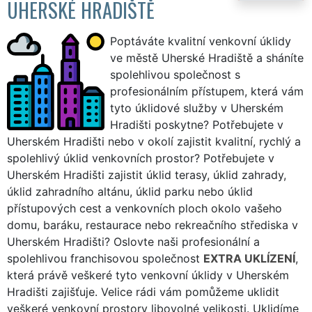
UHERSKÉ HRADIŠTĚ
Poptáváte kvalitní venkovní úklidy
ve městě Uherské Hradiště a sháníte
spolehlivou společnost s
profesionálním přístupem, která vám
tyto úklidové služby v Uherském
Hradišti poskytne? Potřebujete v
Uherském Hradišti nebo v okolí zajistit kvalitní, rychlý a
spolehlivý úklid venkovních prostor? Potřebujete v
Uherském Hradišti zajistit úklid terasy, úklid zahrady,
úklid zahradního altánu, úklid parku nebo úklid
přístupových cest a venkovních ploch okolo vašeho
domu, baráku, restaurace nebo rekreačního střediska v
Uherském Hradišti? Oslovte naši profesionální a
spolehlivou franchisovou společnost
EXTRA UKLÍZENÍ
,
která právě veškeré tyto venkovní úklidy v Uherském
Hradišti zajišťuje. Velice rádi vám pomůžeme uklidit
veškeré venkovní prostory libovolné velikosti. Uklidíme