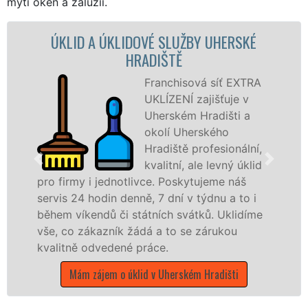
mytí oken a žaluzií.
ÚKLID A ÚKLIDOVÉ SLUŽBY UHERSKÉ
Ú
HRADIŠTĚ
Franchisová síť EXTRA
UKLÍZENÍ zajišťuje v
Uherském Hradišti a
okolí Uherského
Hradiště profesionální,
kvalitní, ale levný úklid
pro firmy i jednotlivce. Poskytujeme náš
sl
servis 24 hodin denně, 7 dní v týdnu a to i
spo
během víkendů či státních svátků. Uklidíme
v c
vše, co zákazník žádá a to se zárukou
M
kvalitně odvedené práce.
Mám zájem o úklid v Uherském Hradišti